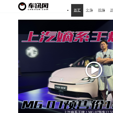
首页
文章
视频
上汽嫡系王牌！MG 07预售12.