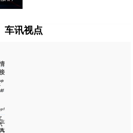
车讯视点
情
接
申
处
邮
ngchen@chexun.com）
究
浪汽车
汽
凰汽车
汽