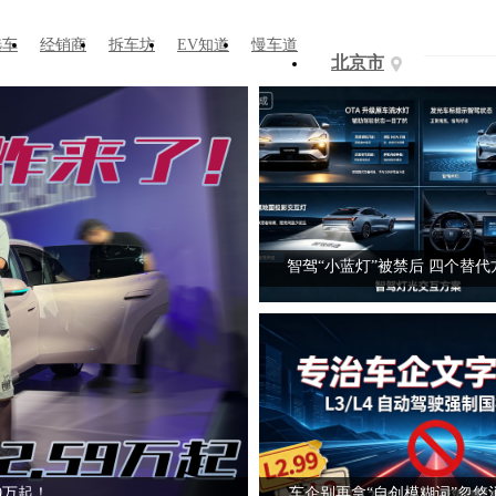
选车
经销商
拆车坊
EV知道
慢车道
北京市
智驾“小蓝灯”被禁后 四个替
59万起！
车企别再拿“自创模糊词”忽悠