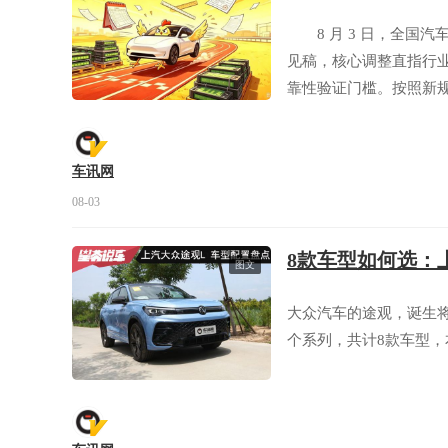
8 月 3 日，全国汽
见稿，核心调整直指行
靠性验证门槛。按照新规
公里，与燃油车现行测
患。
车讯网
08-03
8款车型如何选：
图文
大众汽车的途观，诞生将
个系列，共计8款车型