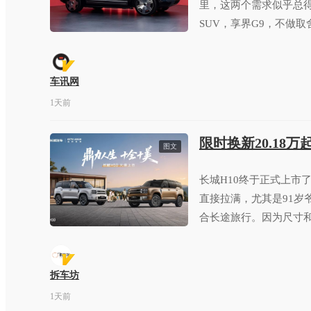
里，这两个需求似乎总
SUV，享界G9，不做取
车讯网
1天前
限时换新20.18
图文
长城H10终于正式上市
直接拉满，尤其是91岁
合长途旅行。因为尺寸
穿越旅行车。
拆车坊
1天前