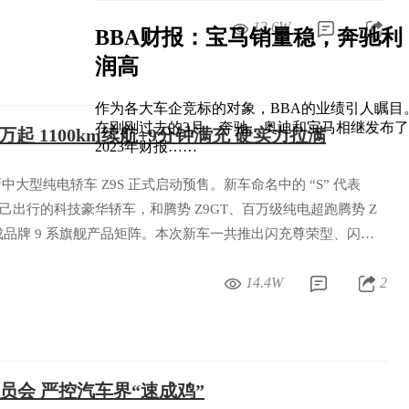
13.6W
BBA财报：宝马销量稳，奔驰利
润高
作为各大车企竞标的对象，BBA的业绩引人瞩目
在刚刚过去的3月，奔驰、奥迪和宝马相继发布了
98万起 1100km续航+9分钟满充 硬实力拉满
2023年财报……
新中大型纯电轿车 Z9S 正式启动预售。新车命名中的 “S” 代表
打悦己出行的科技豪华轿车，和腾势 Z9GT、百万级纯电超跑腾势 Z
品牌 9 系旗舰产品矩阵。本次新车一共推出闪充尊荣型、闪充
款配置，预售价格区间 31.98 万 - 38.98 万元，订车用户还
14.4W
2
利。
员会 严控汽车界“速成鸡”