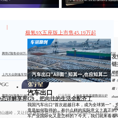
|
极氪9X五座版上市售45.19万起
梅赛德斯-迈巴赫GLS SUV亮相
新车上市
腾势Z预售价68万-118万元
2027款星途ES指导价17.99 万起
友
链
链接
车辆评测
上汽大众朗逸车型配置盘点
M4纽博格林限量版有何不同之
请（
PGC
箱：
汽车出口
行业新闻
腾势Z9S预售31.98万起
上半年充电基建数据出炉
zha
，静态详解享界G9，把向往的生活全配齐了
我国汽车出口“首次超越日本，成为全球第一”，
新
竟是如何取得的，有什么样的实际意义？真正的
翻山越岭，又让日常通勤变成一种享受？在过去的很长一段时间
凤
车产业国际化又是怎样的？今天，我们就来看看“