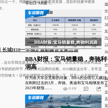
得出让一个。鸿蒙智行给出的答案很直接，首款科技豪华硬派
车出口‘AB面’…
搜
舍。
中
E
6.3W
5
车
汽
2
万起 长城H10一车搞定通勤露营全家出游
A
BBA财报：宝马销量稳，奔驰利
车
了，这台车我也是关注许久。有意思的是，此次发布会创新和温度
中
润高
爷爷奶奶的环节，看的出对品牌的信赖。H10确实这台车，非常适
太
和空间够大！还有轻越野能力稍微改装一下，就是一台不错的轻度
作为各大车企竞标的对象，BBA的业绩引人瞩目
新
在刚刚过去的3月，奔驰、奥迪和宝马相继发布了
车
2023年财报……
8.4W
北
天
安