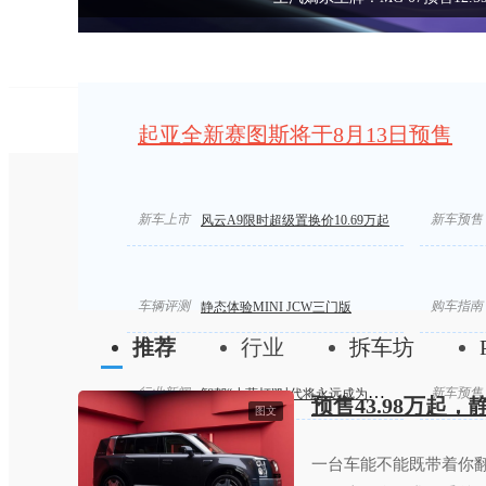
起亚全新赛图斯将于8月13日预售
新车上市
能上路的卡丁车！JCW开起来真的乐趣十足！
新车预售
新一代
风云A9限时超级置换价10.69万起
车辆评测
购车指南
静态体验MINI JCW三门版
推荐
行业
拆车坊
行业新闻
新车预售
智驾“小蓝灯”时代将永远成为历史
预售43.98万起
图文
一台车能不能既带着你