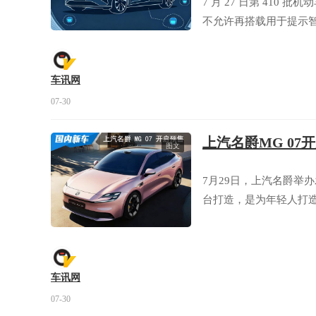
7 月 27 日第 41
不允许再搭载用于提示
车讯网
07-30
上汽名爵MG 07开
图文
7月29日，上汽名爵举
台打造，是为年轻人打造
车讯网
07-30