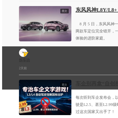
东风风神L8Y/L8
图文
8 月 5 日，东风风神一口
两款车定位完全错开，一
体验的进阶家庭。
拆车坊
2天前
车企别再拿“自创
图文
每次听到车企发布会，以
驶是L2.5、甚至L2.
过这次国家又出手了！