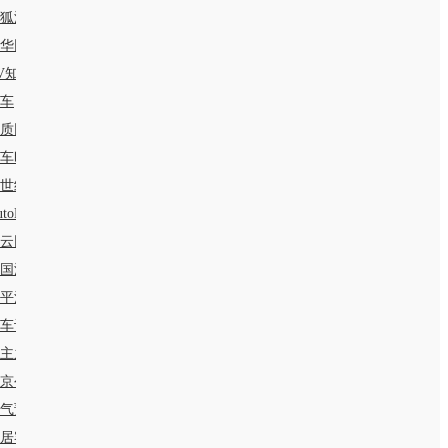
狐汽车
华网汽车
V知道
8车
质网
车时代网
1世纪房车网
utoR智驾
云网
国汽车消费网
平洋产品库
。
车评网
主之家
京公交
气预报
居客