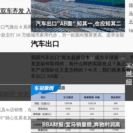
得
+ 双车齐发 入门/进阶全覆盖
马
天
气推出 8 系两款新车 —— 纯电 SUV L8Y、插混 SUV L8+，
(
款主打 10 万级城市家用代步，另一款面向预算更高、追求全能
汽车出口
我国汽车出口“首次超越日本，成为全球第一”，
9.3W
竟是如何取得的，有什么样的实际意义？真正的
车
车产业国际化又是怎样的？今天，我们就来看看“
网
车出口‘AB面’…
绍
模糊词”忽悠消费者了 国家出手管你们来了
及4s店销售，在介绍自家车智能驾驶辅助时，说出“我们的智驾
99级时”就心生莫名反感。目前，国家标准只有从L1-L5整数划分。不