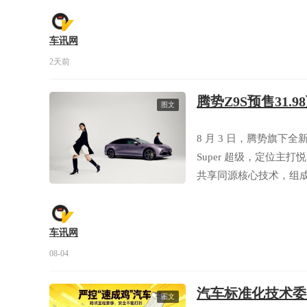
车讯网
2天前
腾势Z9S预售31.
图文
8 月 3 日，腾势旗下全
Super 超级，定位主
共享同源核心技术，组成
旗舰型、易三方闪充性能型三
能享受多重预售专属福
车讯网
08-04
汽车标准化技术委
图文