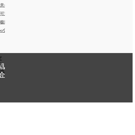
意生活
可波罗网
极网
seo交换链接要求：PR值和BR值大于6)
究
汽
讯
汽
介