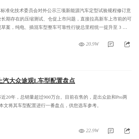
车标准化技术委员会对外公示三项新能源汽车定型试验规程修订意
业长期存在的压缩测试、仓促上市问题，直接拉高新车上市前的可
草案，纯电、插混车型整车可靠性行驶总里程统一提升至 3 万
试标准完全对齐，通过硬性标准从源头减少新车批量故障、安全隐
20.9W
上汽大众途观L车型配置盘点
近20年，总销量超过900万台。目前在售的，是出众款和Pro两
，本文将其车型配置进行一番盘点，供您选车参考。
22.9W