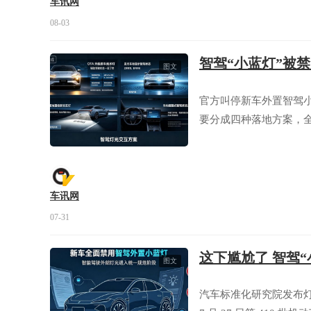
车讯网
08-03
智驾“小蓝灯”被
图文
官方叫停新车外置智驾
要分成四种落地方案，
车讯网
07-31
这下尴尬了 智驾
图文
汽车标准化研究院发布