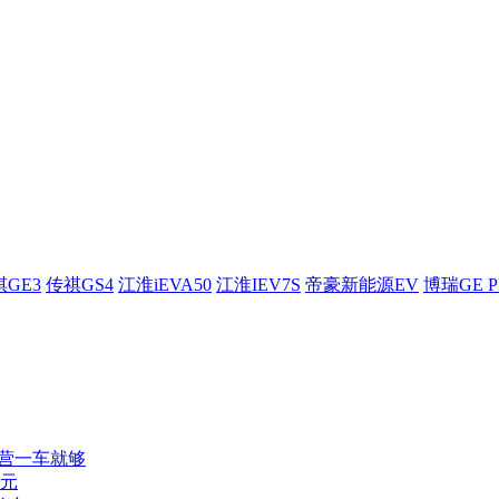
GE3
传祺GS4
江淮iEVA50
江淮IEV7S
帝豪新能源EV
博瑞GE P
露营一车就够
纪元