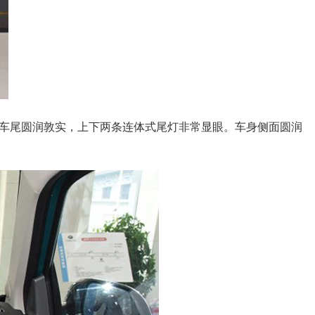
。车尾圆润敦实，上下两条连体式尾灯非常显眼。车身侧面圆润