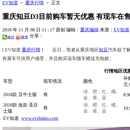
EV知道
>
重庆行情
>
正文
重庆知豆D3目前购车暂无优惠 有现车在
2018 年 11 月 08 日 11 : 17
原创
编辑：
重庆编辑
来源：
EV知道
分享：
微信
微博
[ EV知道
重庆行情
]
近日，笔者从重庆地区
知豆
汽车处了
有展车可供用户感受，并且购买该车随车赠送充电桩。
行情地区优
补
车型
现车情况
颜色
元
绿、橙、红、橘、
2018款 豆牛士版
有
8.9
金、黄、蓝
2018款 改款 圣豆
绿、橙、红、橘、
有
10.
士版
金、黄、蓝
EV知道
www.evzhidao.com