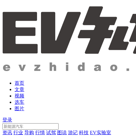
首页
文章
视频
选车
图片
登录
资讯
行业
导购
行情
试驾
图说
游记
科技
EV实验室