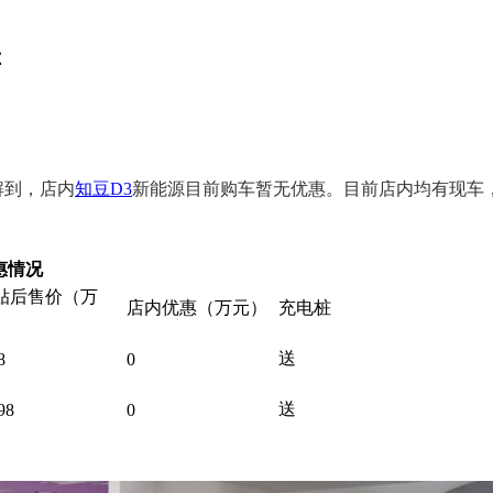
售
解到，店内
知豆D3
新能源目前购车暂无优惠。目前店内均有现车
惠情况
贴后售价（万
店内优惠（万元）
充电桩
）
送
8
0
送
98
0