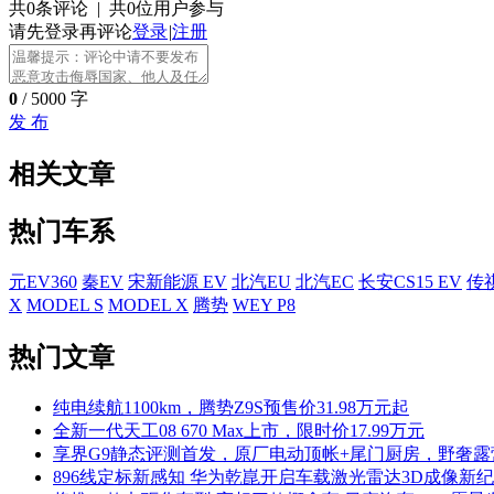
共0条评论
|
共0位用户参与
请先登录再评论
登录
|
注册
0
/ 5000 字
发 布
相关文章
热门车系
元EV360
秦EV
宋新能源 EV
北汽EU
北汽EC
长安CS15 EV
传祺
X
MODEL S
MODEL X
腾势
WEY P8
热门文章
纯电续航1100km，腾势Z9S预售价31.98万元起
全新一代天工08 670 Max上市，限时价17.99万元
享界G9静态评测首发，原厂电动顶帐+尾门厨房，野奢
896线定标新感知 华为乾崑开启车载激光雷达3D成像新