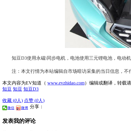
知豆D3使用永磁\同步电机，电池使用三元锂电池，电动机总功率
注：本文行情为本站编辑自市场暗访采集的当日信息，不代
本文内容为EV知道（
www.evzhidao.com
）编辑或翻译，转载
知豆
知豆
知豆D3
收藏 (
0
人)
点赞 (
0
人)
分享：
微信
微博
发表我的评论