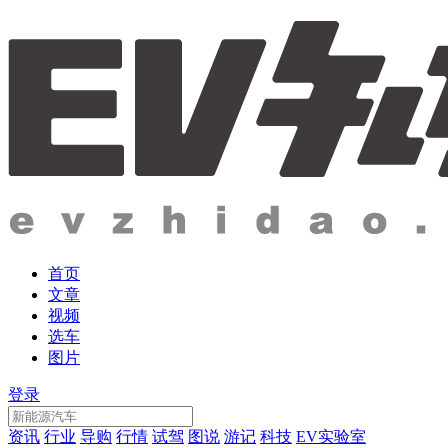
首页
文章
视频
选车
图片
登录
资讯
行业
导购
行情
试驾
图说
游记
科技
EV实验室