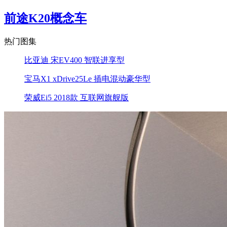
前途K20概念车
热门图集
比亚迪 宋EV400 智联进享型
宝马X1 xDrive25Le 插电混动豪华型
荣威Ei5 2018款 互联网旗舰版