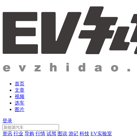
首页
文章
视频
选车
图片
登录
资讯
行业
导购
行情
试驾
图说
游记
科技
EV实验室