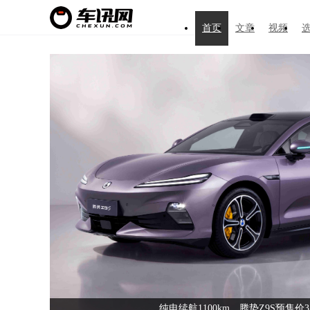
首页
文章
视频
全新一代天工08 670 Max限时价17.99万
总量超2305万个 上半年充电基建数据出炉