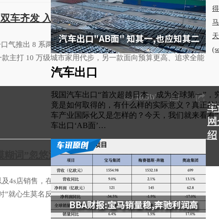
得
+ 双车齐发 入门/进阶全覆盖
马
天
气推出 8 系两款新车 —— 纯电 SUV L8Y、插混 SUV L8+，
(
款主打 10 万级城市家用代步，另一款面向预算更高、追求全能
汽车出口
我国汽车出口“首次超越日本，成为全球第一”，
10.5W
竟是如何取得的，有什么样的实际意义？真正的
车
车产业国际化又是怎样的？今天，我们就来看看“
网
车出口‘AB面’…
绍
模糊词”忽悠消费者了 国家出手管你们来了
及4s店销售，在介绍自家车智能驾驶辅助时，说出“我们的智驾
99级时”就心生莫名反感。目前，国家标准只有从L1-L5整数划分。不