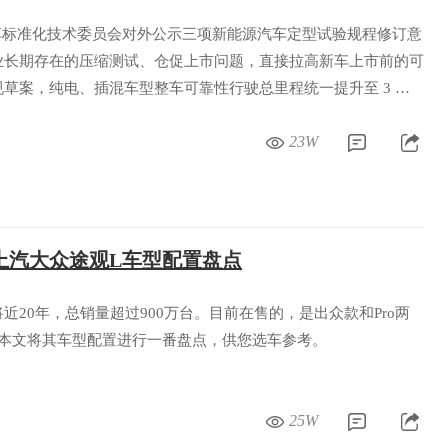
车标准化技术委员会对外公示三项新能源汽车定型试验规程修订意
业长期存在的压缩测试、仓促上市问题，直接拉高新车上市前的可
草案，纯电、插混车型整车可靠性行驶总里程统一提升至 3 万
试标准完全对齐，通过硬性标准从源头减少新车批量故障、安全隐
23W
上汽大众途观L车型配置盘点
近20年，总销量超过900万台。目前在售的，是出众款和Pro两
，本文将其车型配置进行一番盘点，供您选车参考。
25W