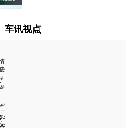
车讯视点
能上路的卡丁车！JCW开起来真的乐趣十足！
新一代梅赛德斯-迈巴赫GLS SUV亮相
情
接
申
处
邮
ngchen@chexun.com）
究
浪汽车
汽
凰汽车
汽