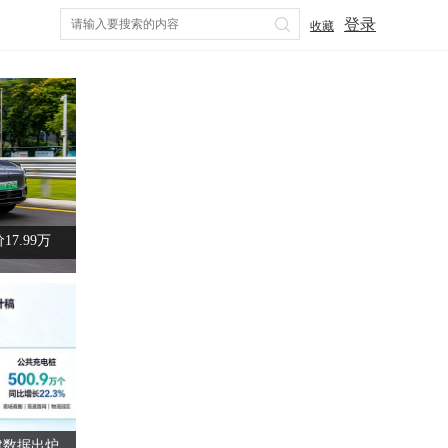
登录
收藏
智驾“
王牌！MG 07预售12.59万起！
车企别