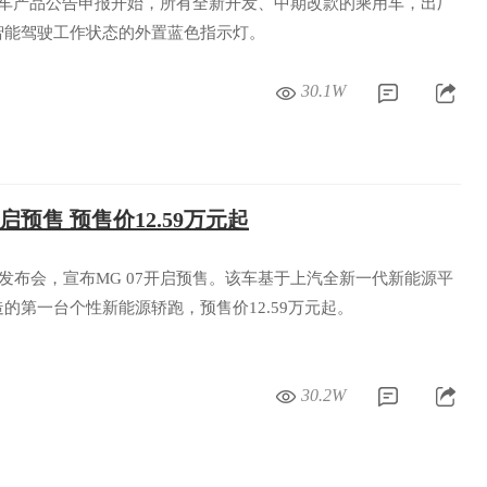
0 批机动车产品公告申报开始，所有全新开发、中期改款的乘用车，出厂
智能驾驶工作状态的外置蓝色指示灯。
30.1W
启预售 预售价12.59万元起
办发布会，宣布MG 07开启预售。该车基于上汽全新一代新能源平
的第一台个性新能源轿跑，预售价12.59万元起。
30.2W