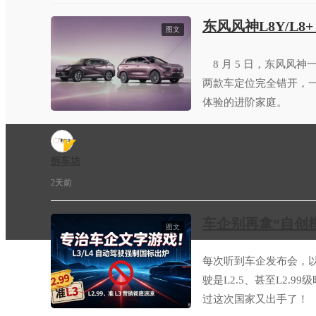
东风风神L8Y/L8
图文
8 月 5 日，东风风神一口
两款车定位完全错开，一
体验的进阶家庭。
拆车坊
2天前
车企别再拿“自创
图文
每次听到车企发布会，以
驶是L2.5、甚至L2.
过这次国家又出手了！