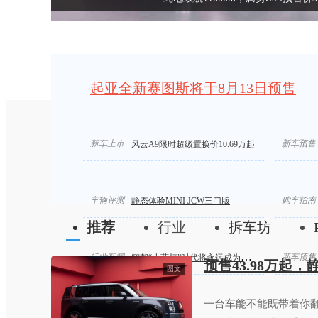
起亚全新赛图斯将于8月13日预售
 领克07GT上市
新车上市
新车预售
风云A9限时超级置换价10.69万起
车辆评测
购车指南
静态体验MINI JCW三门版
推荐
行业
拆车坊
行业新闻
新车预售
智驾“小蓝灯”时代将永远成为历史
预售43.98万起
图文
一台车能不能既带着你