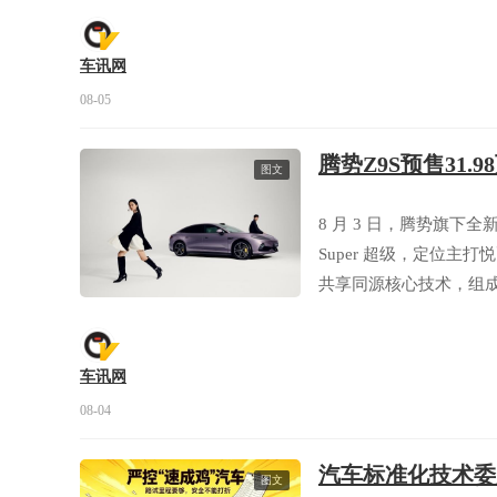
车讯网
08-05
腾势Z9S预售31.
图文
8 月 3 日，腾势旗下全
Super 超级，定位主
共享同源核心技术，组成
旗舰型、易三方闪充性能型三
能享受多重预售专属福
车讯网
08-04
汽车标准化技术委
图文