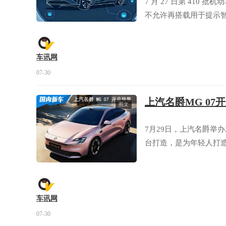
7 月 27 日第 41
不允许再搭载用于提示
车讯网
07-30
上汽名爵MG 07开
图文
7月29日，上汽名爵举
台打造，是为年轻人打造
车讯网
07-30