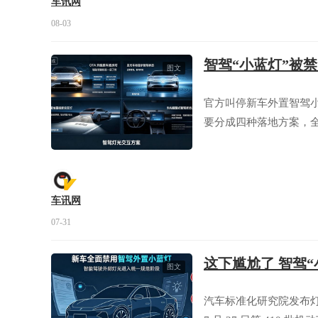
车讯网
08-03
智驾“小蓝灯”被
图文
官方叫停新车外置智驾
要分成四种落地方案，
车讯网
07-31
这下尴尬了 智驾
图文
汽车标准化研究院发布