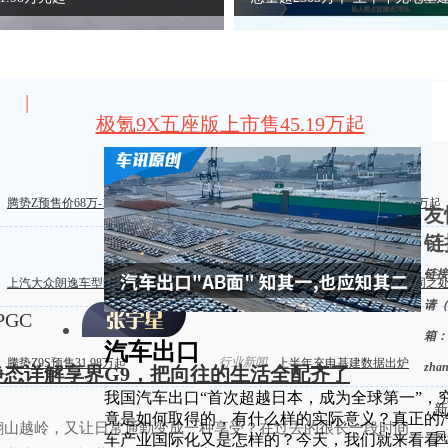
|
极氪9X五座版上市售45.19万起
新车上市
腾势Z预售价68万-118万元
2027款星途ES指导价17.99 万起
友
链
链接
车辆评测
上汽大众朗逸车型配置盘点
M4纽博格林限量版有何不同之
请（
PGC
箱：
汽车出口
行业新闻
腾势Z9S预售31.98万起
上半年充电基建数据出炉
zha
，静态详解享界G9，把向往的生活全配齐了
我国汽车出口“首次超越日本，成为全球第一”，
新
竟是如何取得的，有什么样的实际意义？真正的
翻山越岭，又让日常通勤变成一种享受？在过去的很长一段时间
凤
车产业国际化又是怎样的？今天，我们就来看看“