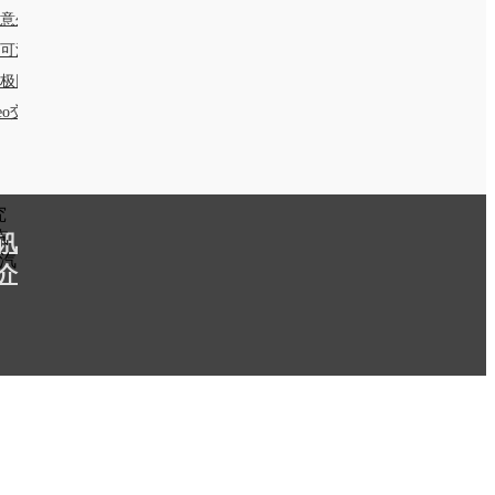
意生活
可波罗网
极网
seo交换链接要求：PR值和BR值大于6)
究
汽
讯
汽
介