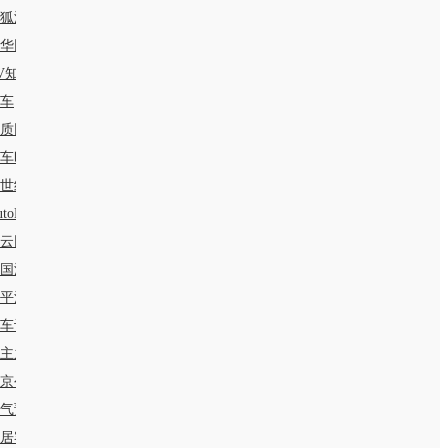
狐汽车
华网汽车
V知道
8车
质网
车时代网
1世纪房车网
utoR智驾
云网
国汽车消费网
平洋产品库
。
车评网
主之家
京公交
气预报
居客