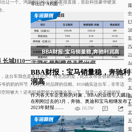
得出让一个。鸿蒙智行给出的答案很直接，首款科技豪华硬派
车出口‘AB面’…
搜
舍。
中
E
8.3W
5
车
汽
2
万起 长城H10一车搞定通勤露营全家出游
A
BBA财报：宝马销量稳，奔驰利
车
了，这台车我也是关注许久。有意思的是，此次发布会创新和温度
中
润高
爷爷奶奶的环节，看的出对品牌的信赖。H10确实这台车，非常适
太
和空间够大！还有轻越野能力稍微改装一下，就是一台不错的轻度
作为各大车企竞标的对象，BBA的业绩引人瞩目
新
在刚刚过去的3月，奔驰、奥迪和宝马相继发布了
车
2023年财报……
10.5W
北
天
安