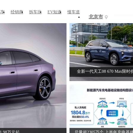
选车
经销商
拆车坊
EV知道
慢车道
北京市
上汽嫡系