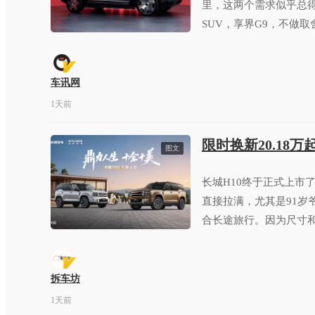
里，这两个需求似乎总
SUV，享界G9，不做取
车讯网
1天前
限时换新20.18
图文
长城H10终于正式上市
直接拉满，尤其是91岁
合长途旅行。因为尺寸
穿越旅行车。
拆车坊
1天前