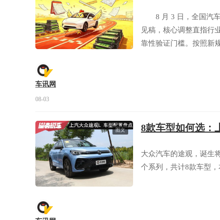
8 月 3 日，全国汽
见稿，核心调整直指行
靠性验证门槛。按照新规
公里，与燃油车现行测
患。
车讯网
08-03
8款车型如何选：
图文
大众汽车的途观，诞生将
个系列，共计8款车型