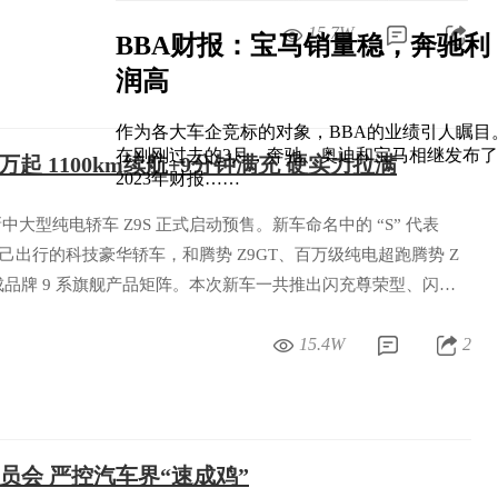
15.7W
BBA财报：宝马销量稳，奔驰利
润高
作为各大车企竞标的对象，BBA的业绩引人瞩目
在刚刚过去的3月，奔驰、奥迪和宝马相继发布了
98万起 1100km续航+9分钟满充 硬实力拉满
2023年财报……
新中大型纯电轿车 Z9S 正式启动预售。新车命名中的 “S” 代表
打悦己出行的科技豪华轿车，和腾势 Z9GT、百万级纯电超跑腾势 Z
品牌 9 系旗舰产品矩阵。本次新车一共推出闪充尊荣型、闪充
款配置，预售价格区间 31.98 万 - 38.98 万元，订车用户还
15.4W
2
利。
员会 严控汽车界“速成鸡”