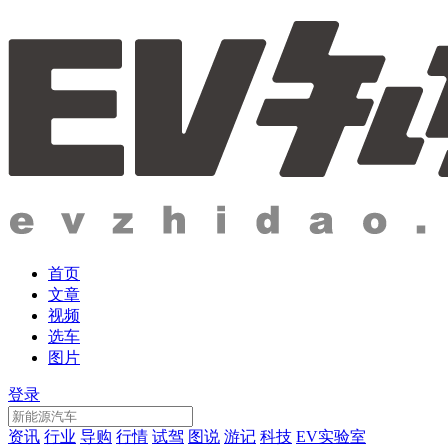
首页
文章
视频
选车
图片
登录
资讯
行业
导购
行情
试驾
图说
游记
科技
EV实验室