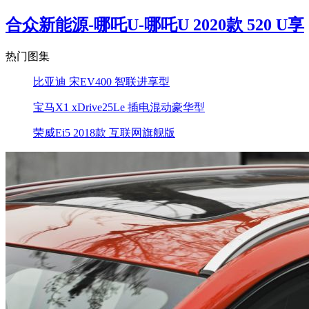
合众新能源-哪吒U-哪吒U 2020款 520 U享
热门图集
比亚迪 宋EV400 智联进享型
宝马X1 xDrive25Le 插电混动豪华型
荣威Ei5 2018款 互联网旗舰版