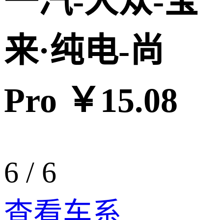
一汽-大众-宝
来·纯电-尚
Pro ￥15.08
6
/
6
查看车系