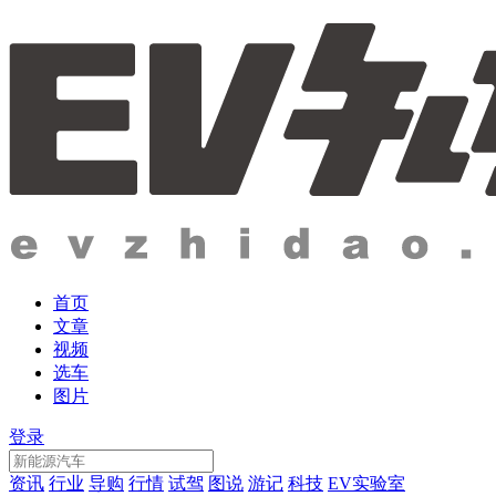
首页
文章
视频
选车
图片
登录
资讯
行业
导购
行情
试驾
图说
游记
科技
EV实验室