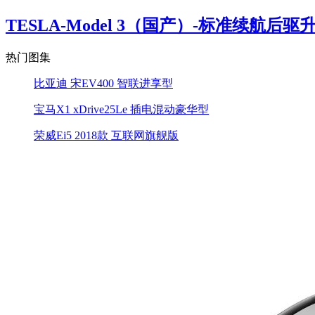
TESLA-Model 3（国产）-标准续航后驱升级
热门图集
比亚迪 宋EV400 智联进享型
宝马X1 xDrive25Le 插电混动豪华型
荣威Ei5 2018款 互联网旗舰版