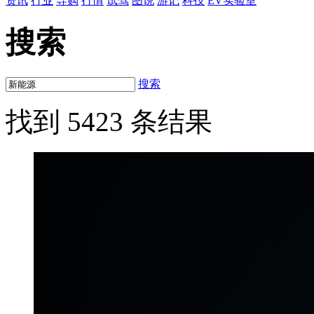
资讯
行业
导购
行情
试驾
图说
游记
科技
EV实验室
搜索
搜索
找到 5423 条结果