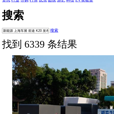
资讯
行业
导购
行情
试驾
图说
游记
科技
EV实验室
搜索
搜索
找到 6339 条结果