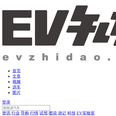
首页
文章
视频
选车
图片
登录
资讯
行业
导购
行情
试驾
图说
游记
科技
EV实验室