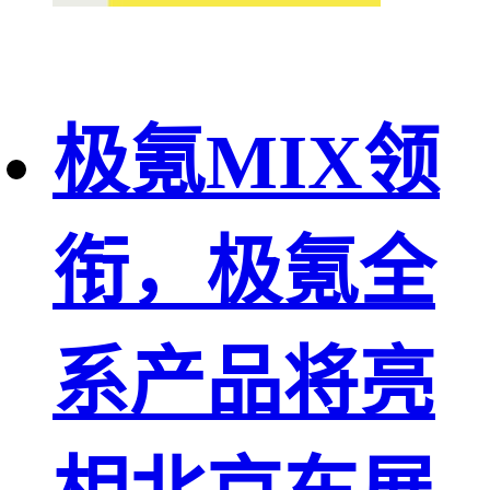
极氪MIX领
衔，极氪全
系产品将亮