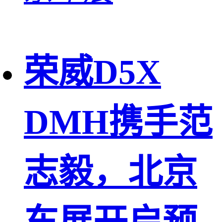
荣威D5X
DMH携手范
志毅，北京