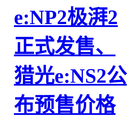
e:NP2极湃2
正式发售、
猎光e:NS2公
布预售价格