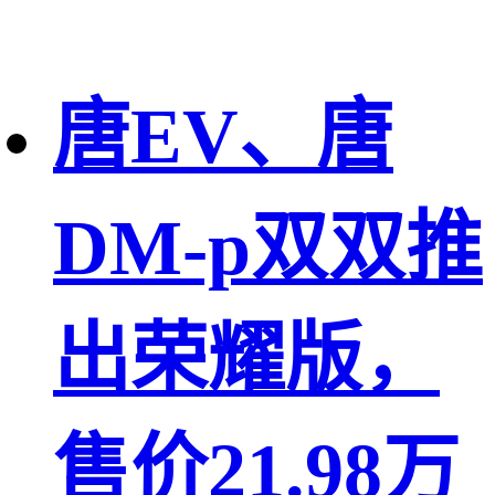
唐EV、唐
DM-p双双推
出荣耀版，
售价21.98万