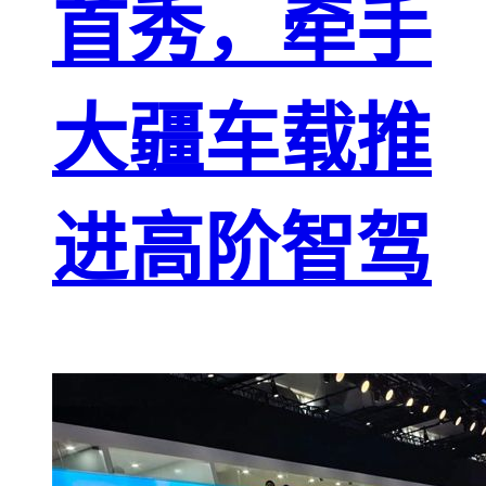
首秀，牵手
大疆车载推
进高阶智驾