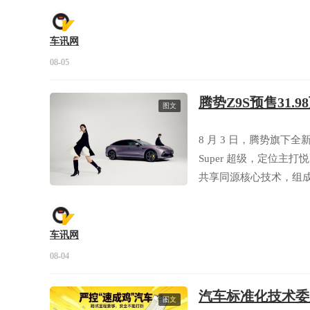
车讯网
08-05
腾势Z9S预售31.
图文
8 月 3 日，腾势旗下全
Super 超级，定位主
共享同源核心技术，组成
旗舰型、易三方闪充性能型三
能享受多重预售专属福
车讯网
08-04
汽车标准化技术委
图文