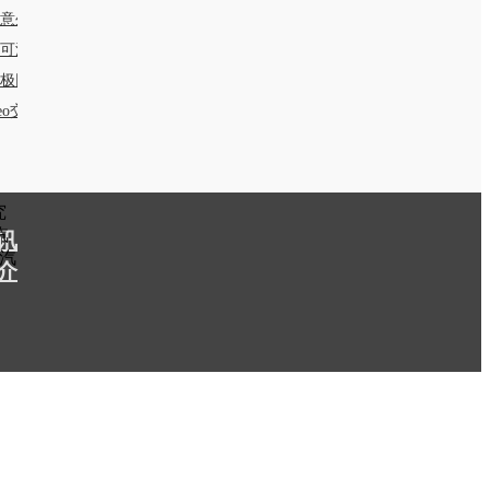
意生活
可波罗网
极网
seo交换链接要求：PR值和BR值大于6)
究
汽
讯
汽
介