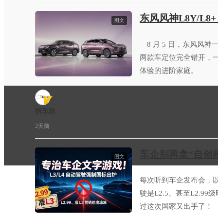
东风风神L8Y/L8
图文
8 月 5 日，东风风神一口
两款车定位完全错开，一
体验的进阶家庭。
拆车坊
2天前
车企别再拿“自创
图文
每次听到车企发布会，以
驶是L2.5、甚至L2.
过这次国家又出手了！