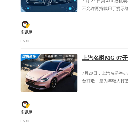
7 月 27 日第 41
不允许再搭载用于提示
车讯网
07-30
上汽名爵MG 07开
图文
7月29日，上汽名爵举
台打造，是为年轻人打造
车讯网
07-30