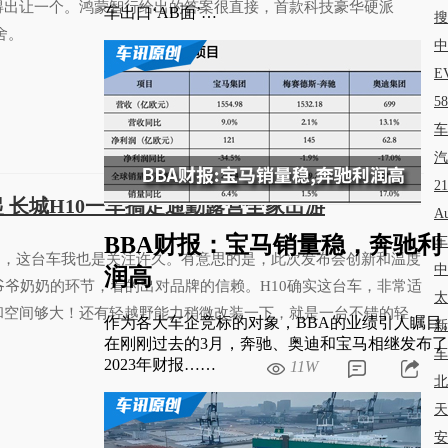
得出让一个。鸿蒙智行给出的答案很直接，首款科技豪华硬派
车出口‘AB面’…
搜
舍。
中
E
8.9W
5
车
汽
2
万起 长城H10一车搞定通勤露营全家出游
A
BBA财报：宝马销量稳，奔驰利
车
了，这台车我也是关注许久。有意思的是，此次发布会创新和温度
中
润高
爷爷奶奶的环节，看的出对品牌的信赖。H10确实这台车，非常适
太
和空间够大！还有轻越野能力稍微改装一下，就是一台不错的轻度
作为各大车企竞标的对象，BBA的业绩引人瞩目
新
在刚刚过去的3月，奔驰、奥迪和宝马相继发布了
车
2023年财报……
11W
北
天
安