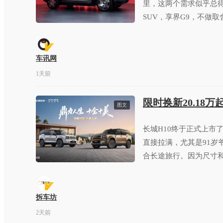
里，这两个需求似乎总
SUV，享界G9，不做取
车讯网
1天前
限时换新20.18
图文
长城H10终于正式上市
直接拉满，尤其是91岁
合长途旅行。因为尺寸
穿越旅行车。
拆车坊
2天前