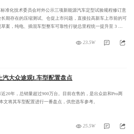
车标准化技术委员会对外公示三项新能源汽车定型试验规程修订意
业长期存在的压缩测试、仓促上市问题，直接拉高新车上市前的可
草案，纯电、插混车型整车可靠性行驶总里程统一提升至 3 万
试标准完全对齐，通过硬性标准从源头减少新车批量故障、安全隐
23.5W
上汽大众途观L车型配置盘点
近20年，总销量超过900万台。目前在售的，是出众款和Pro两
，本文将其车型配置进行一番盘点，供您选车参考。
25.5W