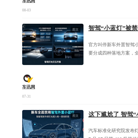
车讯网
08-03
智驾“小蓝灯”被
图文
官方叫停新车外置智驾
要分成四种落地方案，
车讯网
07-31
这下尴尬了 智驾
图文
汽车标准化研究院发布