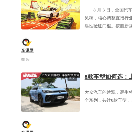
8 月 3 日，全国汽
见稿，核心调整直指行
靠性验证门槛。按照新规
公里，与燃油车现行测
患。
车讯网
08-03
8款车型如何选：
图文
大众汽车的途观，诞生将
个系列，共计8款车型