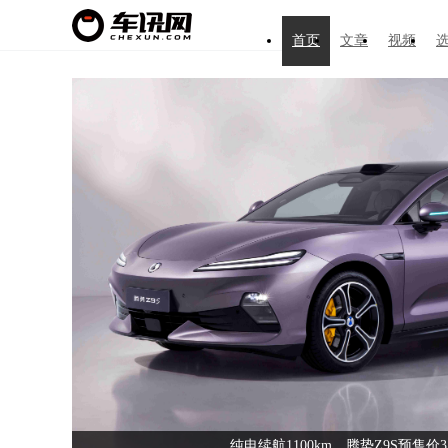
首页
文章
视频
上汽嫡系王牌！MG 07预售12.