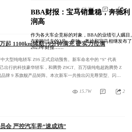
16.2W
BBA财报：宝马销量稳，奔驰利
润高
作为各大车企竞标的对象，BBA的业绩引人瞩目
在刚刚过去的3月，奔驰、奥迪和宝马相继发布了
98万起 1100km续航+9分钟满充 硬实力拉满
2023年财报……
新中大型纯电轿车 Z9S 正式启动预售。新车命名中的 “S” 代表
打悦己出行的科技豪华轿车，和腾势 Z9GT、百万级纯电超跑腾势 Z
品牌 9 系旗舰产品矩阵。本次新车一共推出闪充尊荣型、闪充
款配置，预售价格区间 31.98 万 - 38.98 万元，订车用户还
15.7W
2
利。
员会 严控汽车界“速成鸡”