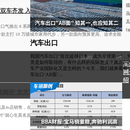
得
+ 双车齐发 入门/进阶全覆盖
马
天
气推出 8 系两款新车 —— 纯电 SUV L8Y、插混 SUV L8+，
(
款主打 10 万级城市家用代步，另一款面向预算更高、追求全能
汽车出口
我国汽车出口“首次超越日本，成为全球第一”，
10.8W
竟是如何取得的，有什么样的实际意义？真正的
车
车产业国际化又是怎样的？今天，我们就来看看“
网
车出口‘AB面’…
绍
模糊词”忽悠消费者了 国家出手管你们来了
及4s店销售，在介绍自家车智能驾驶辅助时，说出“我们的智驾
99级时”就心生莫名反感。目前，国家标准只有从L1-L5整数划分。不