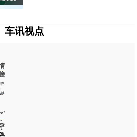
车讯视点
情
接
申
处
邮
ngchen@chexun.com）
究
浪汽车
汽
凰汽车
汽