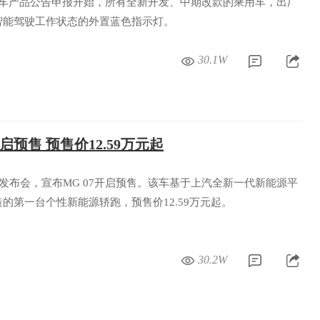
0 批机动车产品公告申报开始，所有全新开发、中期改款的乘用车，出厂
智能驾驶工作状态的外置蓝色指示灯。
30.1W
启预售 预售价12.59万元起
办发布会，宣布MG 07开启预售。该车基于上汽全新一代新能源平
的第一台个性新能源轿跑，预售价12.59万元起。
30.2W