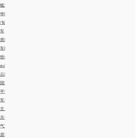
狐汽车
华网汽车
V知道
8车
质网
车时代网
1世纪房车网
utoR智驾
云网
国汽车消费网
平洋产品库
。
车评网
主之家
京公交
气预报
居客