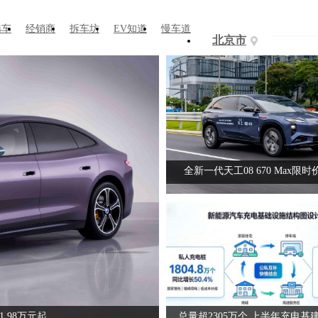
选车
经销商
拆车坊
EV知道
慢车道
北京市
智驾“小蓝灯”被禁后 四个替
59万起！
车企别再拿“自创模糊词”忽悠