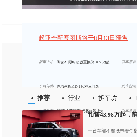
起亚全新赛图斯将于8月13日预售
新车上市
能上路的卡丁车！JCW开起来真的乐趣十足！
新车预售
新一代
风云A9限时超级置换价10.69万起
车辆评测
购车指南
静态体验MINI JCW三门版
推荐
行业
拆车坊
行业新闻
新车预售
智驾“小蓝灯”时代将永远成为历史
预售43.98万起
图文
一台车能不能既带着你