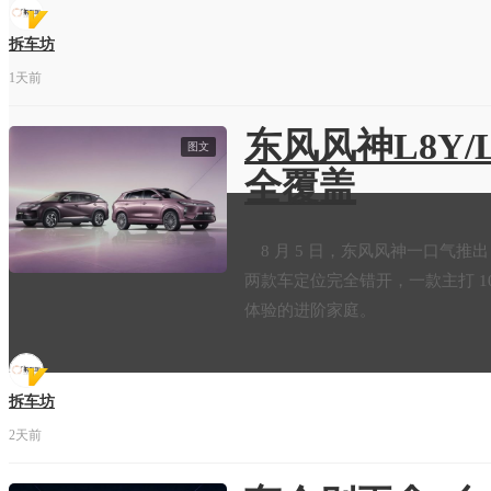
拆车坊
1天前
东风风神L8Y/
图文
全覆盖
8 月 5 日，东风风神一口气推出 8 
两款车定位完全错开，一款主打 
体验的进阶家庭。
拆车坊
2天前