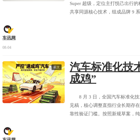
Super 超级，定位主打悦己出行
共享同源核心技术，组成品牌 9
旗舰型、易三方闪充性能型三款配置，预
能享受多重预售专属福利。
车讯网
08-04
汽车标准化技术
图文
成鸡”
8 月 3 日，全国汽车标准化
见稿，核心调整直指行业长期存在
靠性验证门槛。按照新规草案，纯
公里，与燃油车现行测试标准完全
患。
车讯网