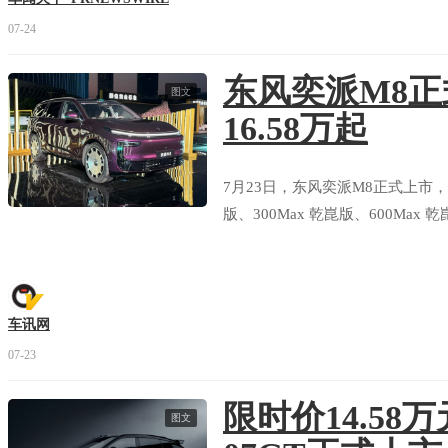
07-24
东风奕派M8
图文
16.58万起
7月23日，东风奕派M8正式上市，推出3
版、300Max 乾崑版、600Max 
车讯网
07-23
限时价14.58
图文