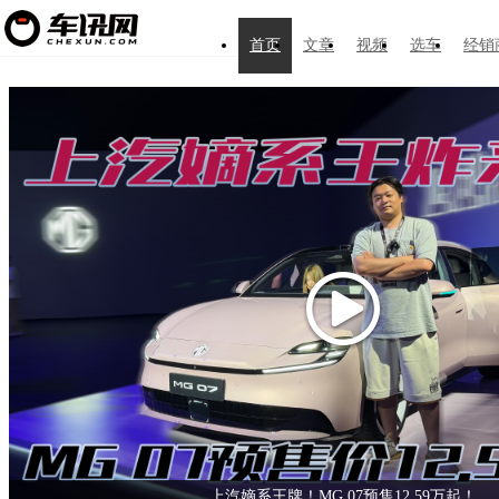
首页
文章
视频
选车
经销
纯电续航1100km，腾势Z9S预售价31.98万元