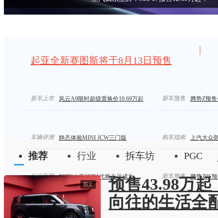
|
起亚全新赛图斯将于8月13日预售
新车上市
汽车标准化 严控汽车界“速成鸡”
限时价14.58万起/
新车预售
风云A9限时超级置换价10.69万起
腾势Z预售价
车辆评测
购车指南
静态体验MINI JCW三门版
上汽大众
推荐
行业
拆车坊
PGC
行业新闻
新车预售
智驾“小蓝灯”时代将永远成为历史
腾势Z9S预
预售43.98万
图文
向往的生活全