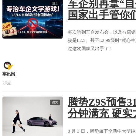
车企别再拿“自
图文
国家出手管你
每次听到车企发布会，以及4s店
驶是L2.5、甚至L2.99级时”
过这次国家又出手了！
车讯网
2天前
腾势Z9S预售31
图文
分钟满充 硬实
8 月 3 日，腾势旗下全新中大型纯