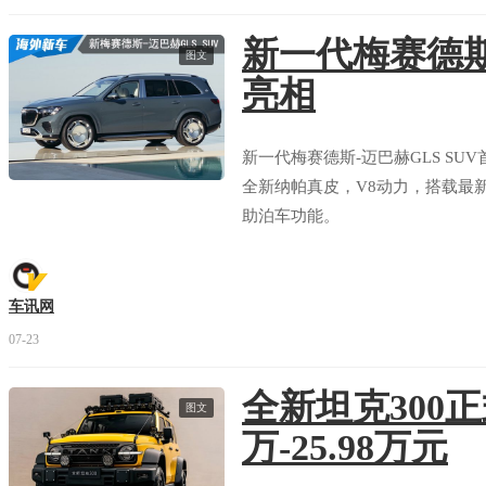
新一代梅赛德斯
图文
亮相
新一代梅赛德斯-迈巴赫GLS S
全新纳帕真皮，V8动力，搭载最
助泊车功能。
车讯网
07-23
全新坦克300正
图文
万-25.98万元