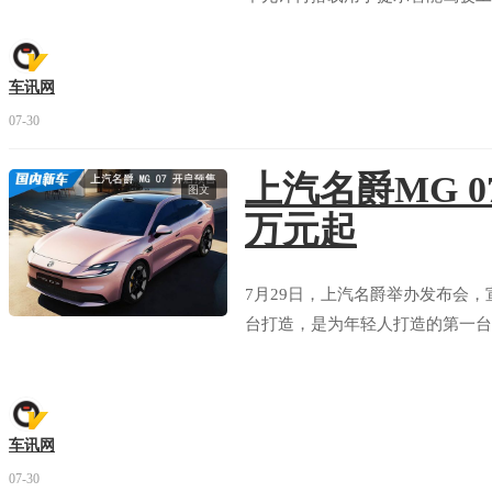
车讯网
07-30
上汽名爵MG 0
启辰 大V DDi
全部拆解
图文
万元起
看报告
评分
7月29日，上汽名爵举办发布会，
大众 朗逸
全部拆解
台打造，是为年轻人打造的第一台个
看报告
评分
吉利 银河L7
车讯网
部分拆解
07-30
看报告