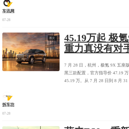
车讯网
07-28
45.19万起 
图文
重力真没有对
7 月 28 日，杭州，极氪 9X 五
黑三款配置，官方指导价 47.19 
45.19 万。从 7 月 28 日到 
利，音响、大屏、轮毂、智驾系统
拆车坊
07-28