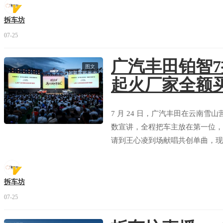
拆车坊
07-25
广汽丰田铂智7
图文
起火厂家全额
7 月 24 日，广汽丰田在云南雪
数宣讲，全程把车主放在第一位，
请到王心凌到场献唱共创单曲，现
拆车坊
07-25