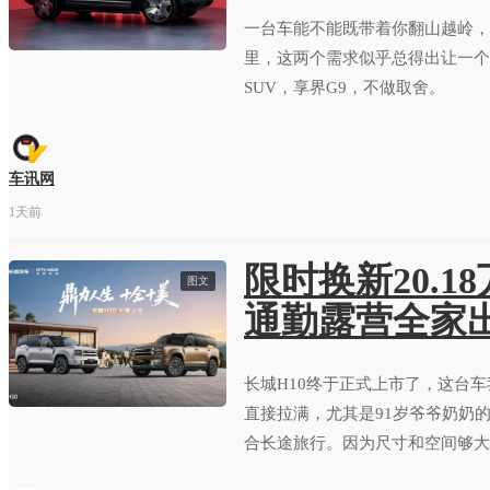
一台车能不能既带着你翻山越岭，
里，这两个需求似乎总得出让一个
SUV，享界G9，不做取舍。
车讯网
1天前
限时换新20.1
图文
通勤露营全家
长城H10终于正式上市了，这台
直接拉满，尤其是91岁爷爷奶奶
合长途旅行。因为尺寸和空间够大
穿越旅行车。