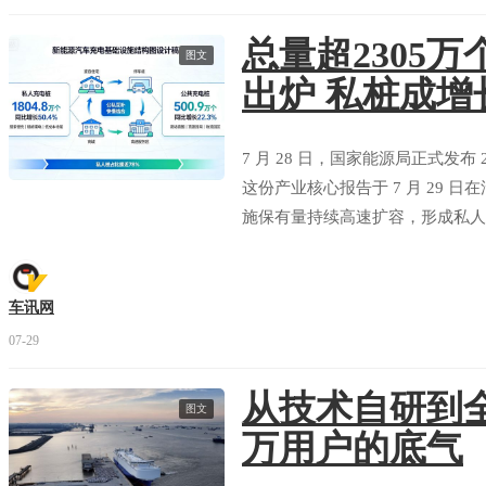
总量超2305
评分
图文
出炉 私桩成增
欧拉 欧拉闪电猫
部分拆解
看报告
7 月 28 日，国家能源局正式发
评分
这份产业核心报告于 7 月 29
施保有量持续高速扩容，形成私人
域网点同步加速落地，持续消解新
牢基础设施底座。
车讯网
07-29
从技术自研到全
图文
万用户的底气