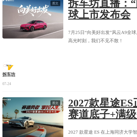
拆车坊直播：“
图文
球上市发布会
7月25日“向美好出发”风云A9
高光时刻，我们不见不散！
拆车坊
07-24
2027款星途ES
图文
赛道底子+满
2027 款星途 ES 在上海同