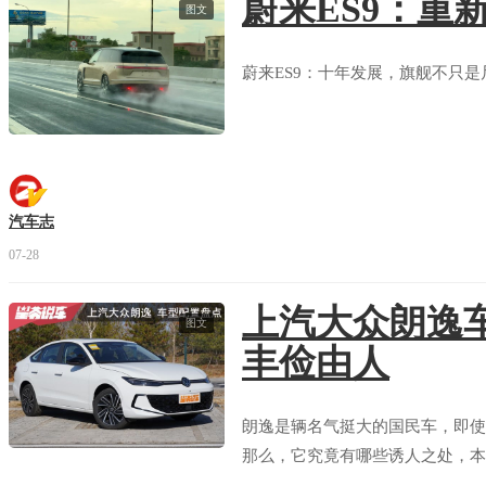
蔚来ES9：重
图文
蔚来ES9：十年发展，旗舰不只是
汽车志
07-28
上汽大众朗逸
图文
丰俭由人
朗逸是辆名气挺大的国民车，即使
那么，它究竟有哪些诱人之处，本