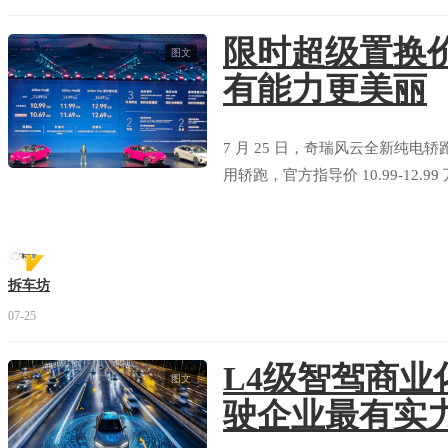
限时超级置换价1
图文
有能力更美丽
7 月 25 日，奇瑞风云全新纯电
用轿跑，官方指导价 10.99-12.9
拆车坊
07-25
L4级智驾商
图文
驶企业最有实