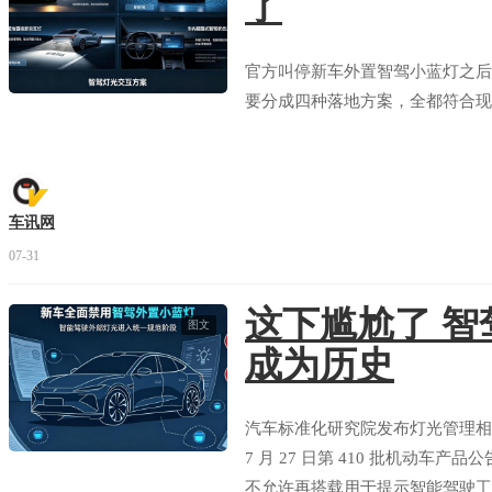
了
官方叫停新车外置智驾小蓝灯之后
要分成四种落地方案，全都符合现
车讯网
07-31
这下尴尬了 智
图文
成为历史
汽车标准化研究院发布灯光管理相
7 月 27 日第 410 批机动
不允许再搭载用于提示智能驾驶工