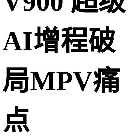
V900 超级
AI增程破
局MPV痛
点