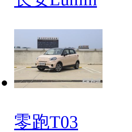
零跑T03