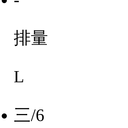
排量
L
三/6