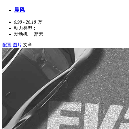
晨风
6.98 - 26.18 万
动力类型：
发动机：
暂无
配置
图片
文章