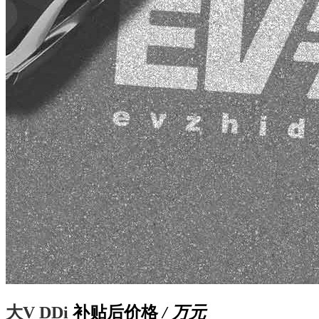
大V DDi
补贴后价格
/ 万元