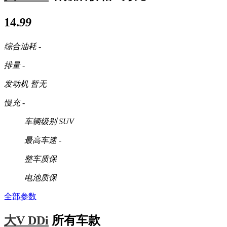
14.
99
综合油耗
-
排量
-
发动机
暂无
慢充
-
车辆级别
SUV
最高车速
-
整车质保
电池质保
全部参数
大V DDi
所有车款