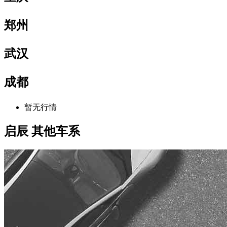
郑州
武汉
成都
暂无行情
启辰 其他车系