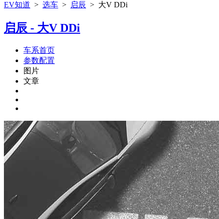
EV知道
>
选车
>
启辰
>
大V DDi
启辰 - 大V DDi
车系首页
参数配置
图片
文章