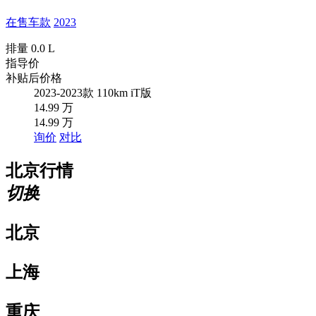
在售车款
2023
排量 0.0 L
指导价
补贴后价格
2023-2023款 110km iT版
14.99 万
14.99 万
询价
对比
北京
行情
切换
北京
上海
重庆