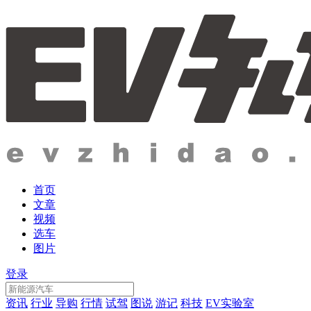
首页
文章
视频
选车
图片
登录
资讯
行业
导购
行情
试驾
图说
游记
科技
EV实验室