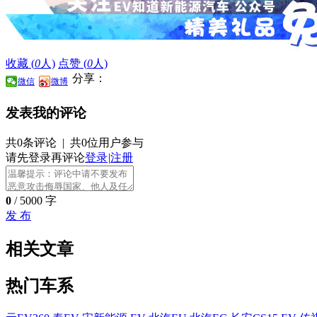
收藏 (
0
人)
点赞 (
0
人)
分享：
微信
微博
发表我的评论
共0条评论
|
共0位用户参与
请先登录再评论
登录
|
注册
0
/ 5000 字
发 布
相关文章
热门车系