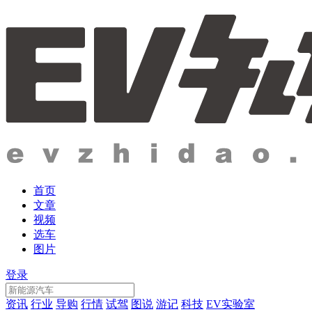
首页
文章
视频
选车
图片
登录
资讯
行业
导购
行情
试驾
图说
游记
科技
EV实验室