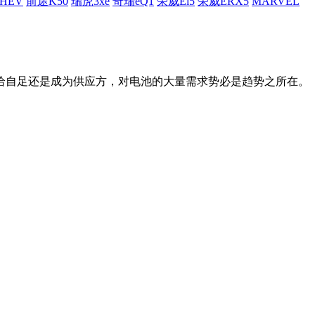
HEV
前途K50
瑞虎3xe
奇瑞eQ1
荣威Ei5
荣威ERX5
MARVEL
给自足还是成为供应方，对电池的大量需求势必是趋势之所在。