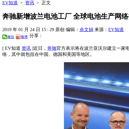
EV知道
>
资讯
>
正文
奔驰新增波兰电池工厂 全球电池生产网络
2019 年 01 月 24 日 15 : 29
原创
编辑：
余文娟
来源：
EV知道
分享：
微信
微博
[ EV知道
资讯
]
近日，
奔驰
官方表示将在波兰亚沃尔建立一家电
络，其中就包括在中国、德国和美国等地区。