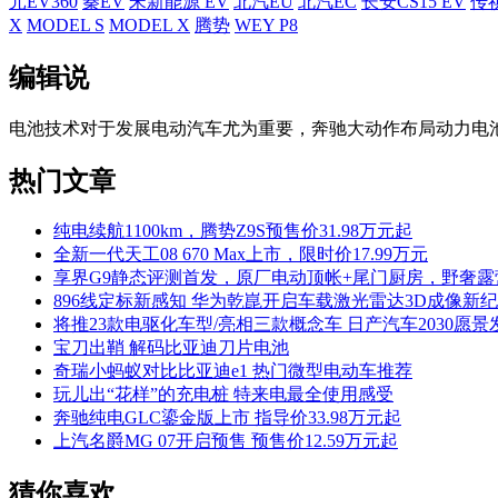
元EV360
秦EV
宋新能源 EV
北汽EU
北汽EC
长安CS15 EV
传祺
X
MODEL S
MODEL X
腾势
WEY P8
编辑说
电池技术对于发展电动汽车尤为重要，奔驰大动作布局动力电
热门文章
纯电续航1100km，腾势Z9S预售价31.98万元起
全新一代天工08 670 Max上市，限时价17.99万元
享界G9静态评测首发，原厂电动顶帐+尾门厨房，野奢
896线定标新感知 华为乾崑开启车载激光雷达3D成像新
将推23款电驱化车型/亮相三款概念车 日产汽车2030愿景
宝刀出鞘 解码比亚迪刀片电池
奇瑞小蚂蚁对比比亚迪e1 热门微型电动车推荐
玩儿出“花样”的充电桩 特来电最全使用感受
奔驰纯电GLC鎏金版上市 指导价33.98万元起
上汽名爵MG 07开启预售 预售价12.59万元起
猜你喜欢