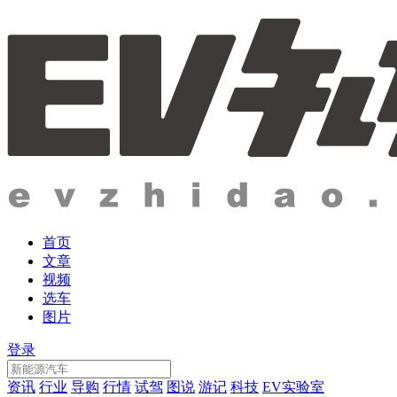
首页
文章
视频
选车
图片
登录
资讯
行业
导购
行情
试驾
图说
游记
科技
EV实验室