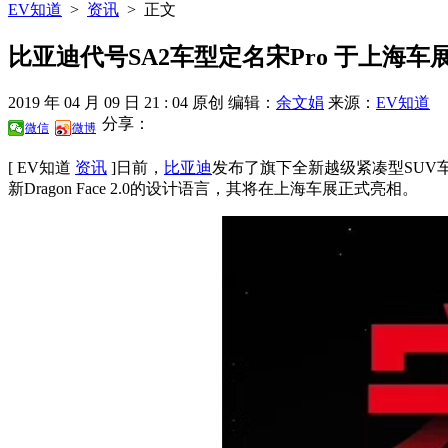
EV知道
>
资讯
>
正文
比亚迪代号SA2车型定名宋Pro 于上海车
2019 年 04 月 09 日 21 : 04
原创
编辑：
余文娟
来源：
EV知道
分享：
微信
微博
[ EV知道
资讯
]
日前，
比亚迪
发布了旗下全新越级紧凑型SUV
新Dragon Face 2.0的设计语言，其将在上海车展正式亮相。