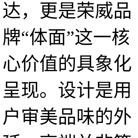
达，更是荣威品
牌“体面”这一核
心价值的具象化
呈现。设计是用
户审美品味的外