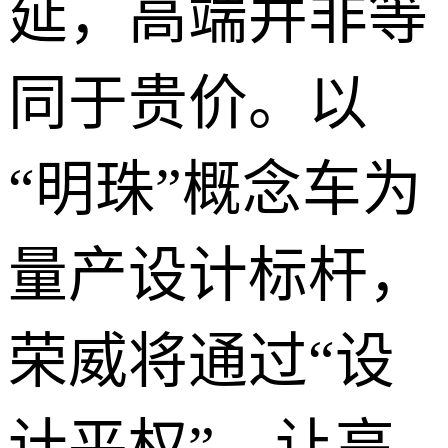
延，高端并非等
同于贵价。以
“明珠”概念车为
量产设计标杆，
荣威将通过“设
计平权”，让高