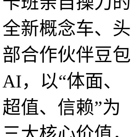
卡班亲自操刀的
全新概念车、头
部合作伙伴豆包
AI，以“体面、
超值、信赖”为
三大核心价值，