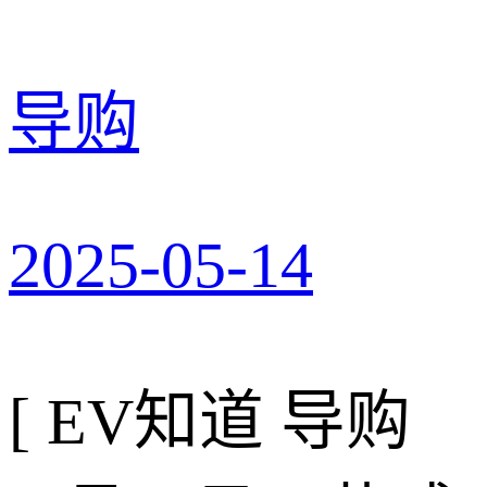
导购
2025-05-14
[ EV知道 导购