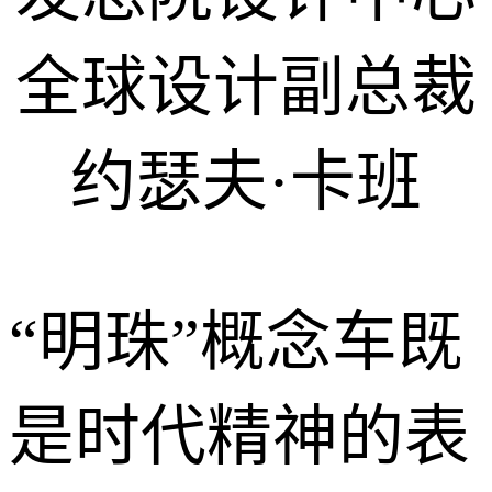
全球设计副总裁
约瑟夫·卡班
“明珠”概念车既
是时代精神的表