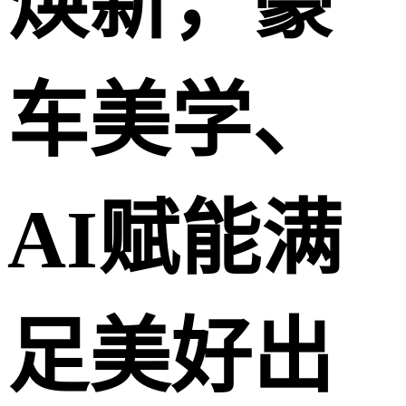
焕新，豪
车美学、
AI赋能满
足美好出