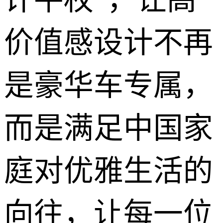
价值感设计不再
是豪华车专属，
而是满足中国家
庭对优雅生活的
向往，让每一位