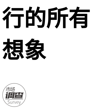
行的所有
想象