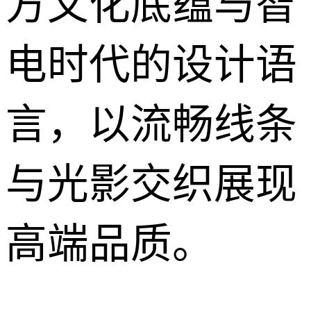
方文化底蕴与智
电时代的设计语
言，以流畅线条
与光影交织展现
高端品质。