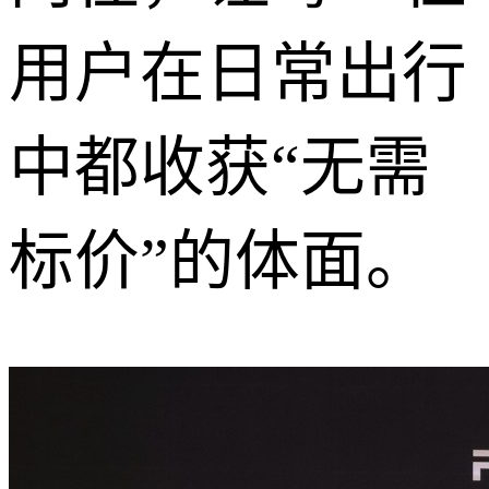
用户在日常出行
中都收获“无需
标价”的体面。