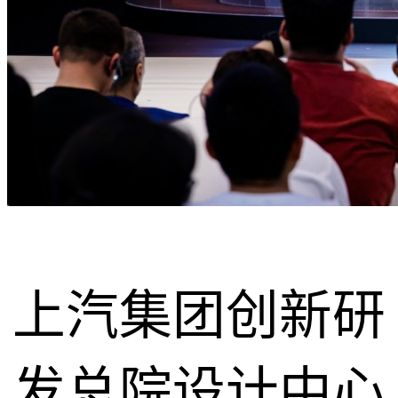
上汽集团创新研
发总院设计中心