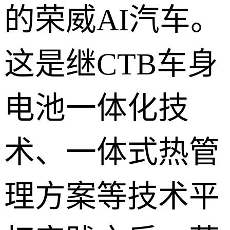
的荣威AI汽车。
这是继CTB车身
电池一体化技
术、一体式热管
理方案等技术平