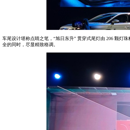
车尾设计堪称点睛之笔，“旭日东升” 贯穿式尾灯由 206 颗灯
全的同时，尽显精致格调。