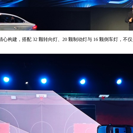
珠精心构建，搭配 32 颗转向灯、20 颗制动灯与 16 颗倒车