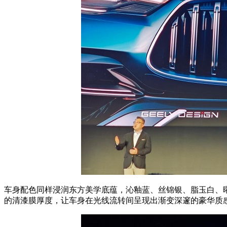
车身配色同样浸润东方美学底蕴，沁釉蓝、丝锦银、脂玉白、曜变黑
的清漆膜厚度，让车身在光线流转间呈现出渐变深邃的豪华质