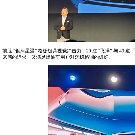
前脸 “银河星瀑” 格栅极具视觉冲击力，29 注 “飞瀑” 与 
来感的追求，又满足燃油车用户对沉稳格调的偏好。