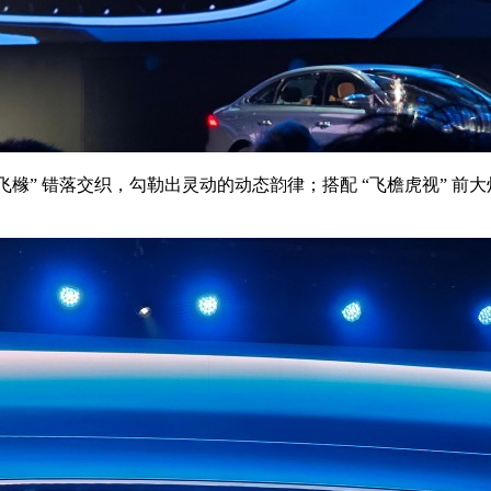
49 道 “飞橼” 错落交织，勾勒出灵动的动态韵律；搭配 “飞檐虎