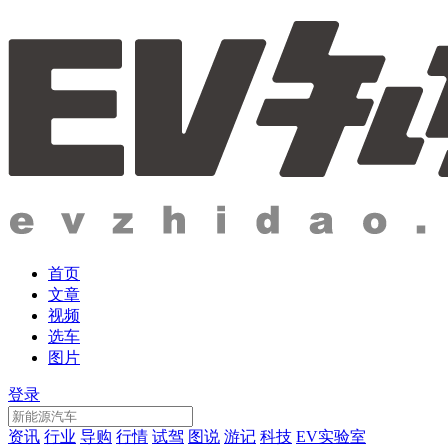
首页
文章
视频
选车
图片
登录
资讯
行业
导购
行情
试驾
图说
游记
科技
EV实验室