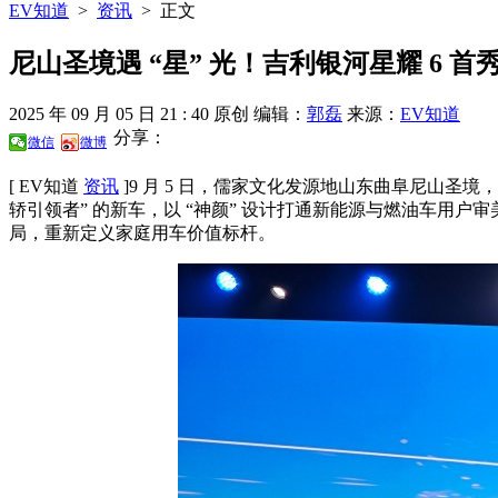
EV知道
>
资讯
>
正文
尼山圣境遇 “星” 光！吉利银河星耀 6 首秀
2025 年 09 月 05 日 21 : 40
原创
编辑：
郭磊
来源：
EV知道
分享：
微信
微博
[ EV知道
资讯
]
9 月 5 日，儒家文化发源地山东曲阜尼山圣
轿引领者” 的新车，以 “神颜” 设计打通新能源与燃油车用
局，重新定义家庭用车价值标杆。