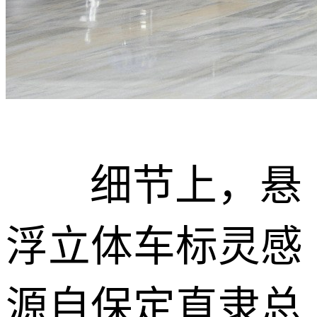
细节上，悬
浮立体车标灵感
源自保定直隶总