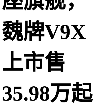
座旗舰，
魏牌V9X
上市售
35.98万起