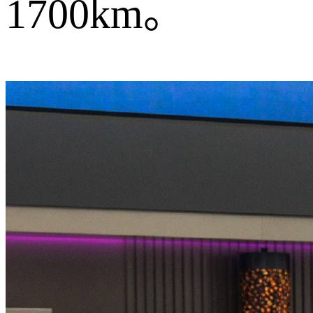
1700km。