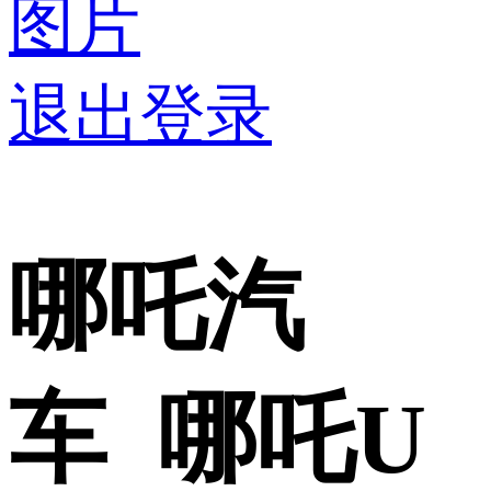
图片
退出登录
哪吒汽
车 哪吒U