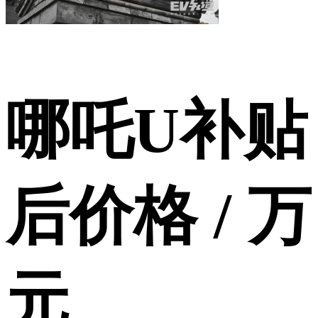
哪吒U补贴
后价格 / 万
元