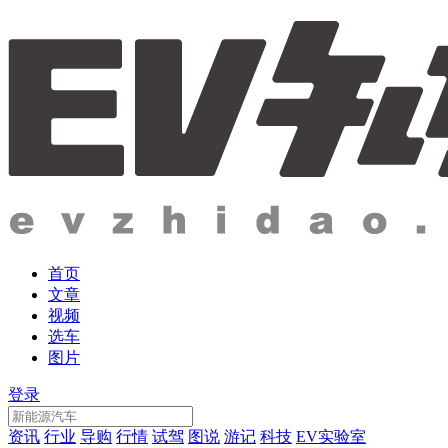
首页
文章
视频
选车
图片
登录
资讯
行业
导购
行情
试驾
图说
游记
科技
EV实验室