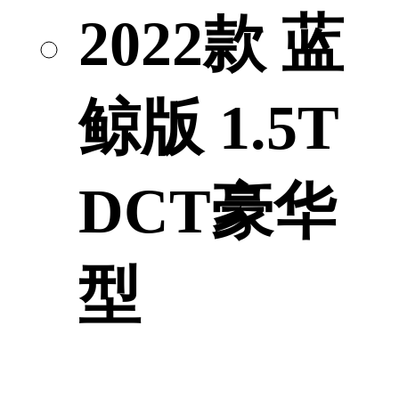
2022款 蓝
鲸版 1.5T
DCT豪华
型