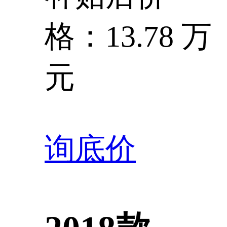
格：13.78 万
元
询底价