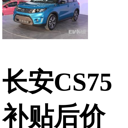
长安CS75
补贴后价