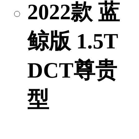
2022款 蓝
鲸版 1.5T
DCT尊贵
型