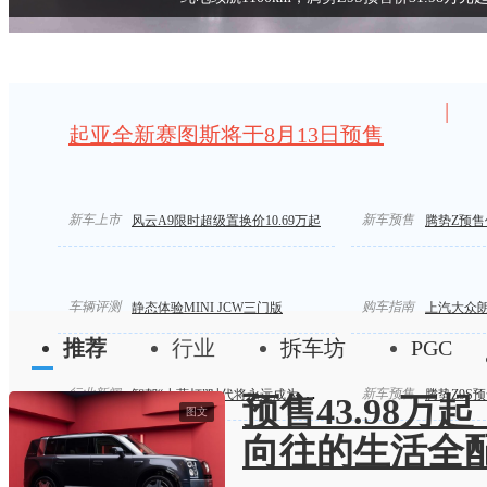
|
起亚全新赛图斯将于8月13日预售
成鸡”
新车上市
限时价14.58万起/推4款车型 领克07GT上市
新车预售
风云A9限时超级置换价10.69万起
腾势Z预售价
车辆评测
购车指南
静态体验MINI JCW三门版
上汽大众
推荐
行业
拆车坊
PGC
行业新闻
新车预售
智驾“小蓝灯”时代将永远成为历史
腾势Z9S预
预售43.98万
图文
向往的生活全