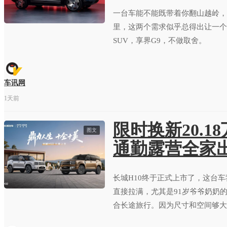
一台车能不能既带着你翻山越岭，
里，这两个需求似乎总得出让一个
SUV，享界G9，不做取舍。
车讯网
1天前
限时换新20.1
图文
通勤露营全家
长城H10终于正式上市了，这台
直接拉满，尤其是91岁爷爷奶奶
合长途旅行。因为尺寸和空间够大
穿越旅行车。