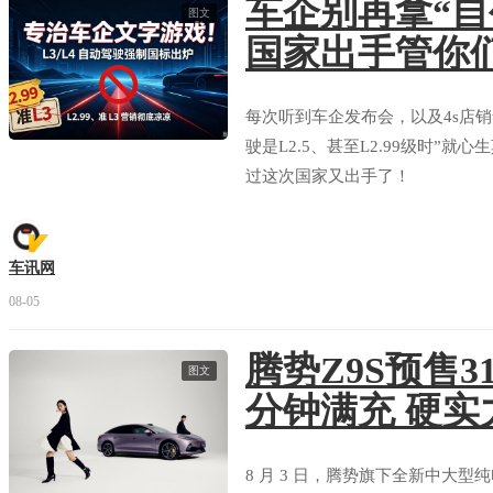
车企别再拿“自
图文
国家出手管你
每次听到车企发布会，以及4s店
驶是L2.5、甚至L2.99级时”
过这次国家又出手了！
车讯网
08-05
腾势Z9S预售31
图文
分钟满充 硬实
8 月 3 日，腾势旗下全新中大型纯