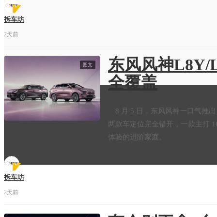
拆车坊
2天前
东风风神L8Y/
图文
全覆盖
8 月 5 日，东风风神一口气推出 8 
两款车定位完全错开，一款主打 
体验的进阶家庭。
拆车坊
2天前