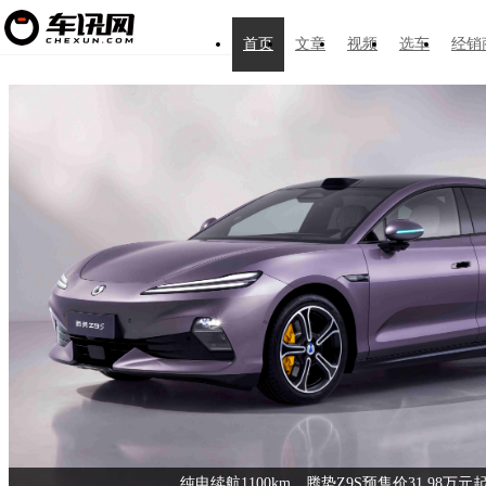
首页
文章
视频
选车
经销
全新一
00km，腾势Z9S预售价31.98万元起
总量超