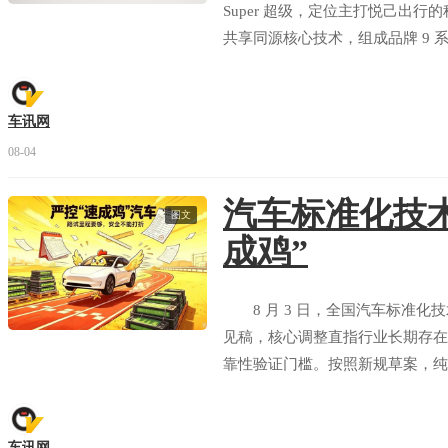
Super 超级，定位主打悦己出行
共享同源核心技术，组成品牌 9
旗舰型、易三方闪充性能型三款配置，预
能享受多重预售专属福利。
车讯网
08-04
汽车标准化技术
图文
成鸡”
8 月 3 日，全国汽车标准化
见稿，核心调整直指行业长期存在
靠性验证门槛。按照新规草案，纯
公里，与燃油车现行测试标准完全
患。
车讯网