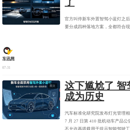
了
官方叫停新车外置智驾小蓝灯之后
要分成四种落地方案，全都符合现
车讯网
07-31
这下尴尬了 智
图文
成为历史
汽车标准化研究院发布灯光管理相
7 月 27 日第 410 批机动
不允许再搭载用于提示智能驾驶工