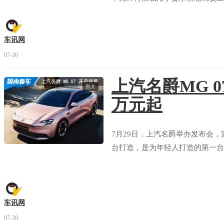
车讯网
07-30
上汽名爵MG 0
启
全部拆解
图文
万元起
7月29日，上汽名爵举办发布会，
大
全部拆解
台打造，是为年轻人打造的第一台个
吉
车讯网
部分拆解
07-30