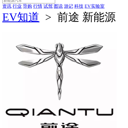
资讯
行业
导购
行情
试驾
图说
游记
科技
EV实验室
EV知道
>
前途 新能源