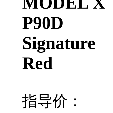
MODEL X
P90D
Signature
Red
指导价：