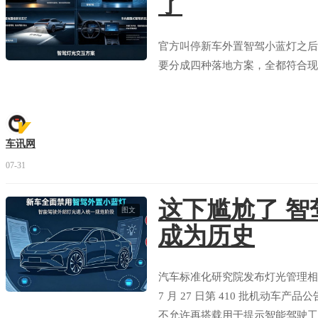
了
官方叫停新车外置智驾小蓝灯之后
要分成四种落地方案，全都符合现
车讯网
07-31
这下尴尬了 智
图文
成为历史
汽车标准化研究院发布灯光管理相
7 月 27 日第 410 批机动
不允许再搭载用于提示智能驾驶工