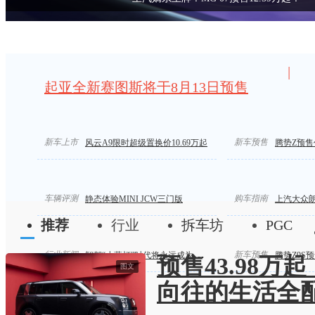
|
起亚全新赛图斯将于8月13日预售
新车上市
汽车标准化 严控汽车界“速成鸡”
限时价14.58万起/
新车预售
风云A9限时超级置换价10.69万起
腾势Z预售价
车辆评测
购车指南
静态体验MINI JCW三门版
上汽大众
推荐
行业
拆车坊
PGC
行业新闻
新车预售
智驾“小蓝灯”时代将永远成为历史
腾势Z9S预
预售43.98万
图文
向往的生活全