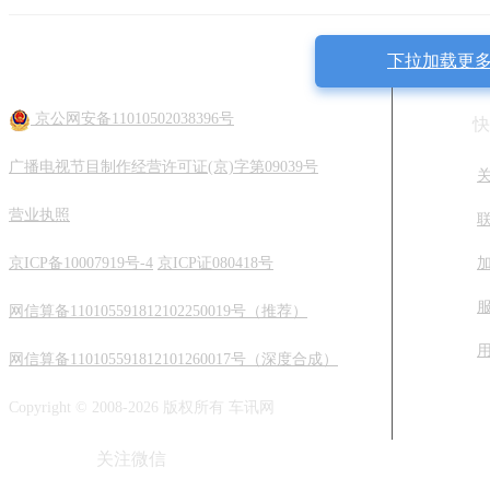
评分
下拉加载更
欧拉 欧拉闪电猫
部分拆解
京公网安备11010502038396号
快
看报告
广播电视节目制作经营许可证(京)字第09039号
评分
营业执照
京ICP备10007919号-4
京ICP证080418号
网信算备110105591812102250019号（推荐）
网信算备110105591812101260017号（深度合成）
Copyright © 2008-2026 版权所有 车讯网
关注微信