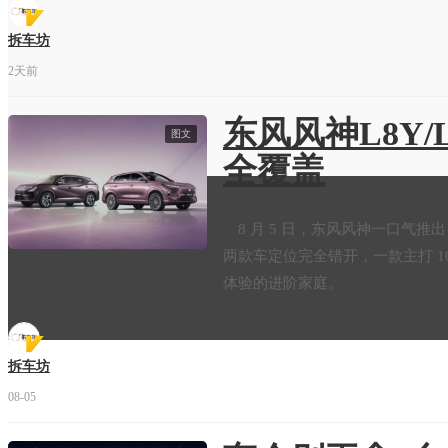
拆车坊
2天前
东风风神L8Y/
图文
全覆盖
8 月 5 日，东风风神一口气推出 8 
两款车定位完全错开，一款主打 
体验的进阶家庭。
拆车坊
08-05