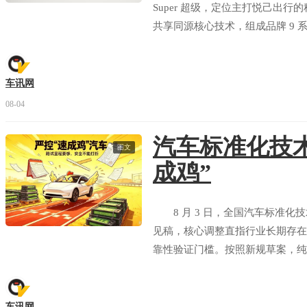
Super 超级，定位主打悦己出行
共享同源核心技术，组成品牌 9
旗舰型、易三方闪充性能型三款配置，预
能享受多重预售专属福利。
车讯网
08-04
汽车标准化技术
图文
成鸡”
8 月 3 日，全国汽车标准化
见稿，核心调整直指行业长期存在
靠性验证门槛。按照新规草案，纯
公里，与燃油车现行测试标准完全
患。
车讯网