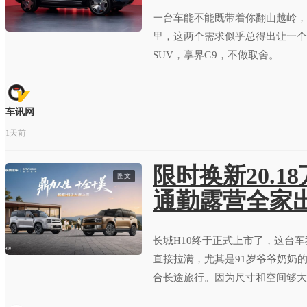
一台车能不能既带着你翻山越岭，
里，这两个需求似乎总得出让一个
SUV，享界G9，不做取舍。
车讯网
1天前
限时换新20.1
图文
通勤露营全家
长城H10终于正式上市了，这台
直接拉满，尤其是91岁爷爷奶奶
合长途旅行。因为尺寸和空间够大
穿越旅行车。