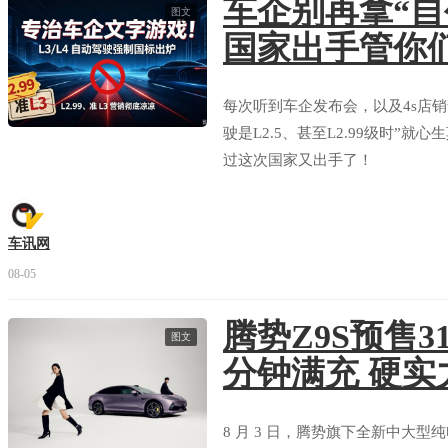
车企别再拿“自
图文
国家出手管你
每次听到车企发布会，以及4s店
驶是L2.5、甚至L2.99级时”
过这次国家又出手了！
车讯网
08-05
腾势Z9S预售31
图文
分钟满充 硬实
8 月 3 日，腾势旗下全新中大型纯