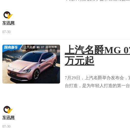
车讯网
07-30
上汽名爵MG 0
启辰 大V DDi
全部拆解
图文
万元起
看报告
评分
7月29日，上汽名爵举办发布会，
大众 朗逸
全部拆解
台打造，是为年轻人打造的第一台个
看报告
评分
吉利 银河L7
车讯网
部分拆解
07-30
看报告