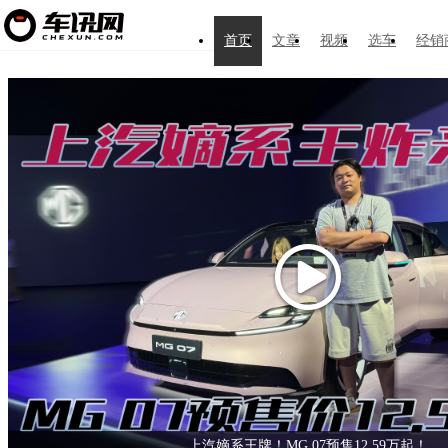
首页
文章
视频
选车
经销
纯电续航1100km，腾势Z9S预售价31.98万元