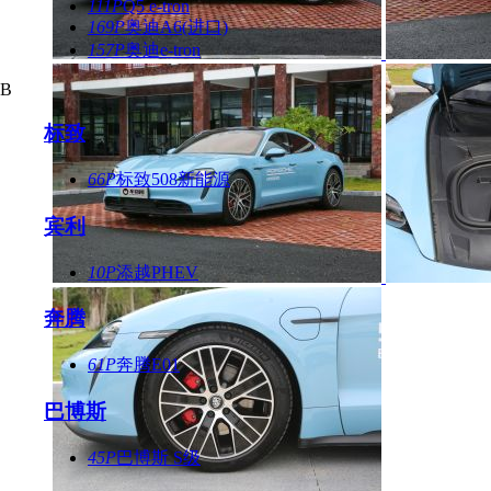
111P
Q5 e-tron
169P
奥迪A6(进口)
157P
奥迪e-tron
B
标致
66P
标致508新能源
宾利
10P
添越PHEV
奔腾
61P
奔腾E01
巴博斯
45P
巴博斯 S级