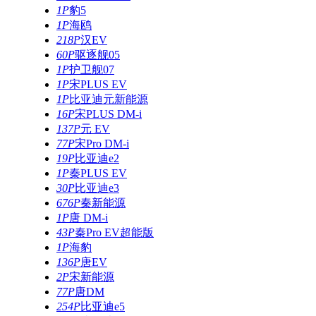
1P
豹5
1P
海鸥
218P
汉EV
60P
驱逐舰05
1P
护卫舰07
1P
宋PLUS EV
1P
比亚迪元新能源
16P
宋PLUS DM-i
137P
元 EV
77P
宋Pro DM-i
19P
比亚迪e2
1P
秦PLUS EV
30P
比亚迪e3
676P
秦新能源
1P
唐 DM-i
43P
秦Pro EV超能版
1P
海豹
136P
唐EV
2P
宋新能源
77P
唐DM
254P
比亚迪e5