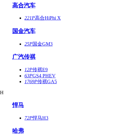
高合汽车
221P
高合HiPhi X
国金汽车
25P
国金GM3
广汽传祺
12P
传祺E9
63P
GS4 PHEV
1769P
传祺GA5
H
悍马
72P
悍马H3
哈弗