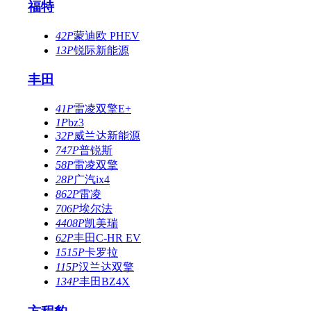
福特
42P
蒙迪欧 PHEV
13P
锐际新能源
丰田
41P
雷凌双擎E+
1P
bz3
32P
威兰达新能源
747P
普锐斯
58P
雷凌双擎
28P
广汽ix4
862P
雷凌
706P
埃尔法
4408P
凯美瑞
62P
丰田C-HR EV
1515P
卡罗拉
115P
汉兰达双擎
134P
丰田BZ4X