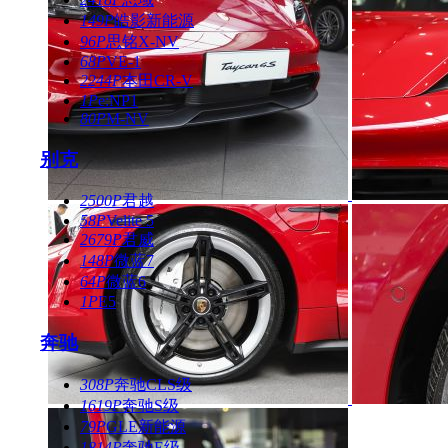
149P
皓影新能源
96P
思铭X-NV
68P
VE-1
2244P
本田CR-V
1P
e:NP1
80P
M-NV
别克
2500P
君越
58P
Velite 5
2679P
君威
148P
微蓝7
64P
微蓝6
1P
E5
奔驰
308P
奔驰CLS级
1619P
奔驰S级
79P
GLE新能源
1814P
奔驰E级