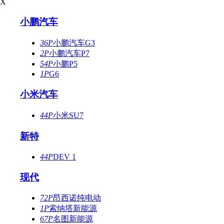
X
小鹏汽车
36P
小鹏汽车G3
2P
小鹏汽车P7
54P
小鹏P5
1P
G6
小米汽车
44P
小米SU7
新特
44P
DEV 1
现代
72P
昂西诺纯电动
1P
索纳塔新能源
67P
名图新能源