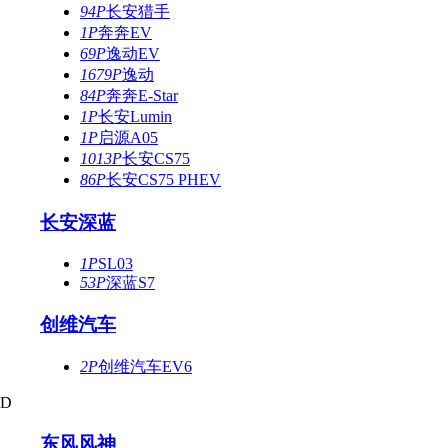
94P
长安猎手
1P
奔奔EV
69P
逸动EV
1679P
逸动
84P
奔奔E-Star
1P
长安Lumin
1P
启源A05
1013P
长安CS75
86P
长安CS75 PHEV
长安深蓝
1P
SL03
53P
深蓝S7
创维汽车
2P
创维汽车EV6
D
东风风神