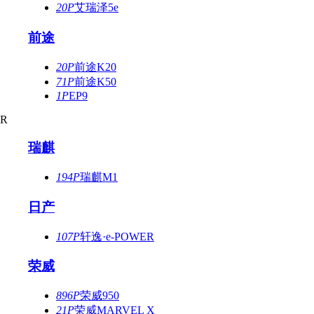
20P
艾瑞泽5e
前途
20P
前途K20
71P
前途K50
1P
EP9
R
瑞麒
194P
瑞麒M1
日产
107P
轩逸·e-POWER
荣威
896P
荣威950
21P
荣威MARVEL X