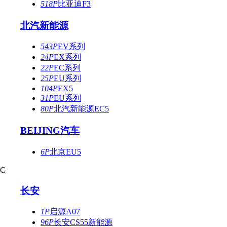
518P
比亚迪F3
北汽新能源
543P
EV系列
24P
EX系列
22P
EC系列
25P
EU系列
104P
EX5
31P
EU系列
80P
北汽新能源EC5
BEIJING汽车
6P
北京EU5
C
长安
1P
启源A07
96P
长安CS55新能源