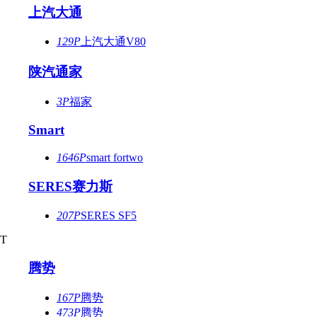
上汽大通
129P
上汽大通V80
陕汽通家
3P
福家
Smart
1646P
smart fortwo
SERES赛力斯
207P
SERES SF5
T
腾势
167P
腾势
473P
腾势