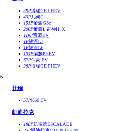
39P
博瑞GE PHEV
40P
几何C
151P
帝豪GSe
200P
帝豪L 雷神Hi.X
119P
帝豪EV
1P
银河L7
1P
银河L6
104P
缤越PHEV
67P
帝豪 EV
38P
博瑞GE PHEV
K
开瑞
57P
K60 EV
凯迪拉克
188P
凯雷德ESCALADE
25P
凯迪拉克CT6 PLUG-IN