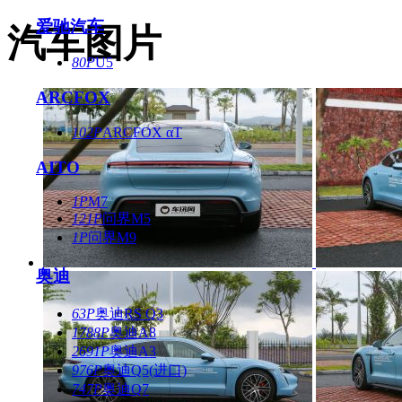
爱驰汽车
汽车图片
80P
U5
ARCFOX
102P
ARCFOX αT
AITO
1P
M7
121P
问界M5
1P
问界M9
奥迪
63P
奥迪RS Q3
1788P
奥迪A8
2691P
奥迪A3
976P
奥迪Q5(进口)
747P
奥迪Q7