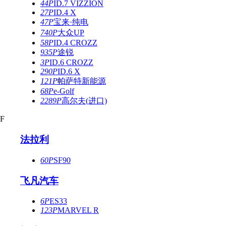
44P
ID.7 VIZZION
27P
ID.4 X
47P
宝来·纯电
740P
大众UP
58P
ID.4 CROZZ
935P
途锐
3P
ID.6 CROZZ
290P
ID.6 X
121P
帕萨特新能源
68P
e-Golf
2289P
高尔夫(进口)
F
法拉利
60P
SF90
飞凡汽车
6P
ES33
123P
MARVEL R