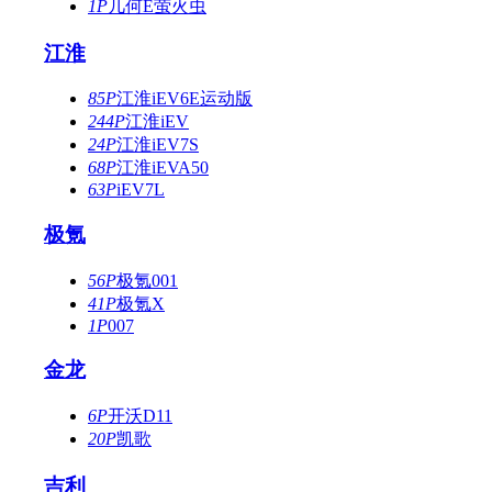
1P
几何E萤火虫
江淮
85P
江淮iEV6E运动版
244P
江淮iEV
24P
江淮iEV7S
68P
江淮iEVA50
63P
iEV7L
极氪
56P
极氪001
41P
极氪X
1P
007
金龙
6P
开沃D11
20P
凯歌
吉利