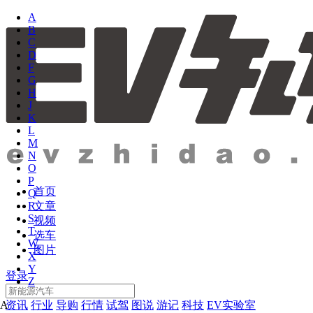
A
B
C
D
F
G
H
J
K
L
M
N
O
P
首页
Q
文章
R
S
视频
T
选车
W
图片
X
Y
登录
Z
资讯
行业
导购
行情
试驾
图说
游记
科技
EV实验室
A