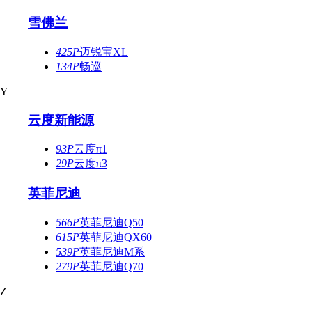
雪佛兰
425P
迈锐宝XL
134P
畅巡
Y
云度新能源
93P
云度π1
29P
云度π3
英菲尼迪
566P
英菲尼迪Q50
615P
英菲尼迪QX60
539P
英菲尼迪M系
279P
英菲尼迪Q70
Z