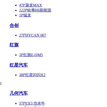
47P
枭龙MAX
122P
哈弗H6新能源
1P
猛龙
合创
27P
HYCAN 007
红旗
5P
红旗E-QM5
红星汽车
38P
红星闪闪X2
J
几何汽车
57P
EX3 功夫牛