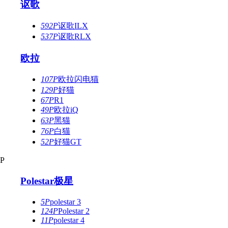
讴歌
592P
讴歌ILX
537P
讴歌RLX
欧拉
107P
欧拉闪电猫
129P
好猫
67P
R1
49P
欧拉iQ
63P
黑猫
76P
白猫
52P
好猫GT
P
Polestar极星
5P
polestar 3
124P
Polestar 2
11P
polestar 4