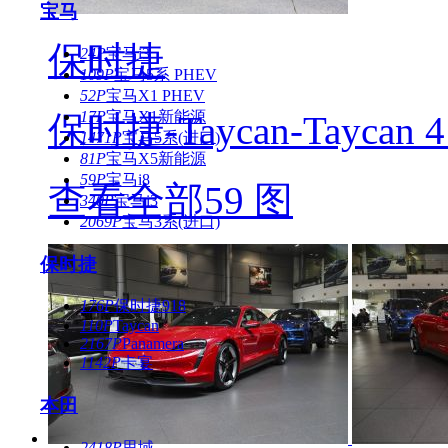
宝马
保时捷
24P
宝马i3
109P
宝马5系 PHEV
52P
宝马X1 PHEV
17P
宝马X1新能源
保时捷-Taycan-Taycan 4
1471P
宝马5系(进口)
81P
宝马X5新能源
59P
宝马i8
查看全部59 图
340P
宝马i3
2069P
宝马3系(进口)
保时捷
176P
保时捷918
110P
Taycan
2167P
Panamera
1142P
卡宴
本田
2418P
思域