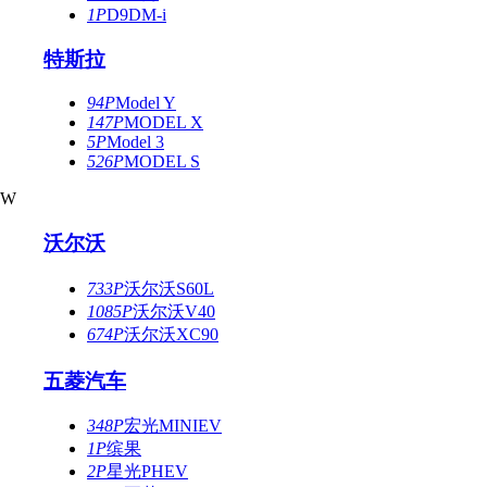
1P
D9DM-i
特斯拉
94P
Model Y
147P
MODEL X
5P
Model 3
526P
MODEL S
W
沃尔沃
733P
沃尔沃S60L
1085P
沃尔沃V40
674P
沃尔沃XC90
五菱汽车
348P
宏光MINIEV
1P
缤果
2P
星光PHEV