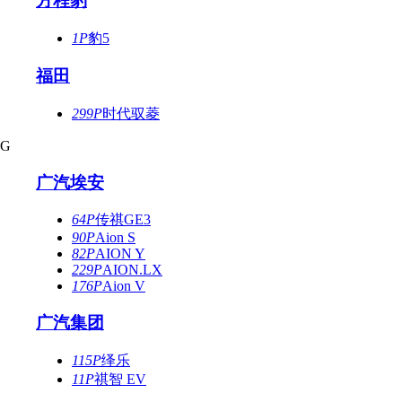
方程豹
1P
豹5
福田
299P
时代驭菱
G
广汽埃安
64P
传祺GE3
90P
Aion S
82P
AION Y
229P
AION.LX
176P
Aion V
广汽集团
115P
绎乐
11P
祺智 EV