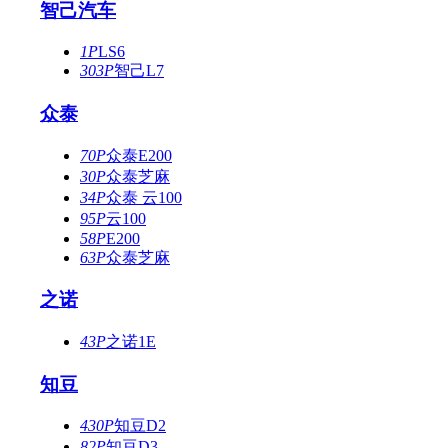
智己汽车
1P
LS6
303P
智己L7
众泰
70P
众泰E200
30P
众泰芝麻
34P
众泰 云100
95P
云100
58P
E200
63P
众泰芝麻
之诺
43P
之诺1E
知豆
430P
知豆D2
82P
知豆D3