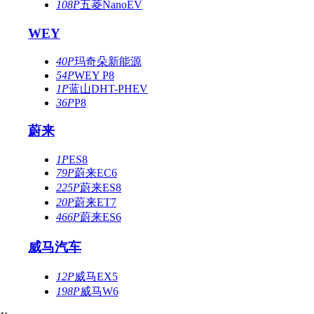
108P
五菱NanoEV
WEY
40P
玛奇朵新能源
54P
WEY P8
1P
蓝山DHT-PHEV
36P
P8
蔚来
1P
ES8
79P
蔚来EC6
225P
蔚来ES8
20P
蔚来ET7
466P
蔚来ES6
威马汽车
12P
威马EX5
198P
威马W6