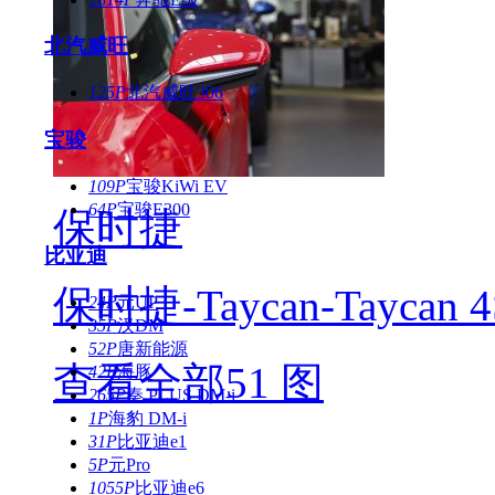
北汽威旺
125P
北汽威旺306
宝骏
109P
宝骏KiWi EV
64P
宝骏E300
保时捷
比亚迪
保时捷-Taycan-Taycan 4
24P
元UP
35P
汉DM
52P
唐新能源
查看全部51 图
42P
海豚
265P
秦 PLUS DM-i
1P
海豹 DM-i
31P
比亚迪e1
5P
元Pro
1055P
比亚迪e6