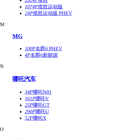
2924P
揽胜
1074P
揽胜运动版
24P
揽胜运动版 PHEV
M
MG
100P
名爵6 PHEV
4P
名爵6新能源
N
哪吒汽车
34P
哪吒N01
161P
哪吒V
25P
哪吒GT
290P
哪吒U
52P
哪吒X
O