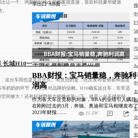
得出让一个。鸿蒙智行给出的答案很直接，首款科技豪华硬派
车出口‘AB面’…
搜
舍。
中
E
9.4W
5
车
汽
2
万起 长城H10一车搞定通勤露营全家出游
A
BBA财报：宝马销量稳，奔驰利
车
了，这台车我也是关注许久。有意思的是，此次发布会创新和温度
中
润高
爷爷奶奶的环节，看的出对品牌的信赖。H10确实这台车，非常适
太
和空间够大！还有轻越野能力稍微改装一下，就是一台不错的轻度
作为各大车企竞标的对象，BBA的业绩引人瞩目
新
在刚刚过去的3月，奔驰、奥迪和宝马相继发布了
车
2023年财报……
11.5W
北
天
安