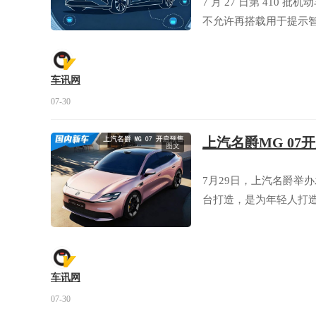
7 月 27 日第 41
不允许再搭载用于提示
车讯网
07-30
上汽名爵MG 07开
图文
7月29日，上汽名爵举
台打造，是为年轻人打造
车讯网
07-30