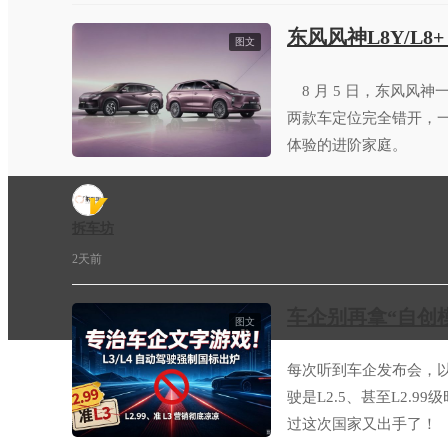
东风风神L8Y/L8
图文
8 月 5 日，东风风神一口
两款车定位完全错开，一
体验的进阶家庭。
拆车坊
2天前
车企别再拿“自创
图文
每次听到车企发布会，以
驶是L2.5、甚至L2.
过这次国家又出手了！