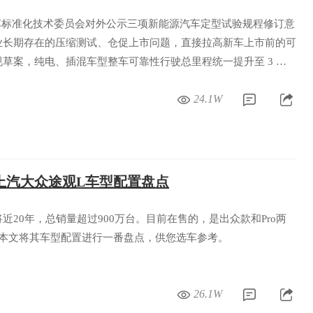
车标准化技术委员会对外公示三项新能源汽车定型试验规程修订意
业长期存在的压缩测试、仓促上市问题，直接拉高新车上市前的可
草案，纯电、插混车型整车可靠性行驶总里程统一提升至 3 万
试标准完全对齐，通过硬性标准从源头减少新车批量故障、安全隐
24.1W
上汽大众途观L车型配置盘点
近20年，总销量超过900万台。目前在售的，是出众款和Pro两
，本文将其车型配置进行一番盘点，供您选车参考。
26.1W