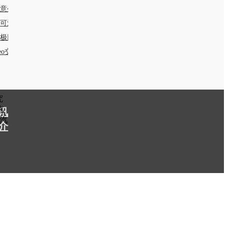
意生活
可波罗网
极网
seo交换链接要求：PR值和BR值大于6)
究
汽
讯
汽
介