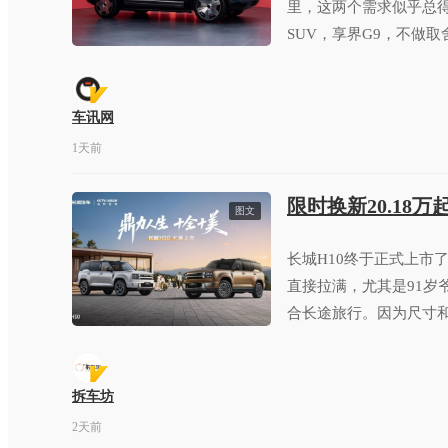
里，这两个需求似乎总
SUV，享界G9，不做取
车讯网
1天前
限时换新20.18
图文
长城H10终于正式上市
直接拉满，尤其是91岁
合长途旅行。因为尺寸
穿越旅行车。
拆车坊
2天前