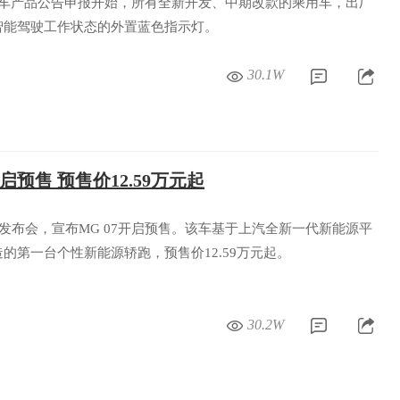
0 批机动车产品公告申报开始，所有全新开发、中期改款的乘用车，出厂
智能驾驶工作状态的外置蓝色指示灯。
30.1W
启预售 预售价12.59万元起
办发布会，宣布MG 07开启预售。该车基于上汽全新一代新能源平
的第一台个性新能源轿跑，预售价12.59万元起。
30.2W