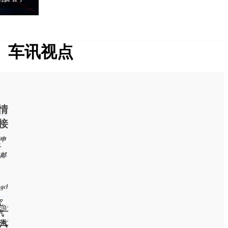
车讯视点
梅赛德斯-迈巴赫GLS SUV亮相
情
接
申
处
邮
ngchen@chexun.com）
究
浪汽车
汽
凰汽车
汽