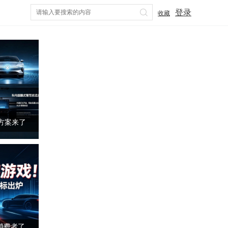
登录
收藏
智驾“小蓝灯”被禁后 四个替代
9万起！
车企别再拿“自创模糊词”忽悠