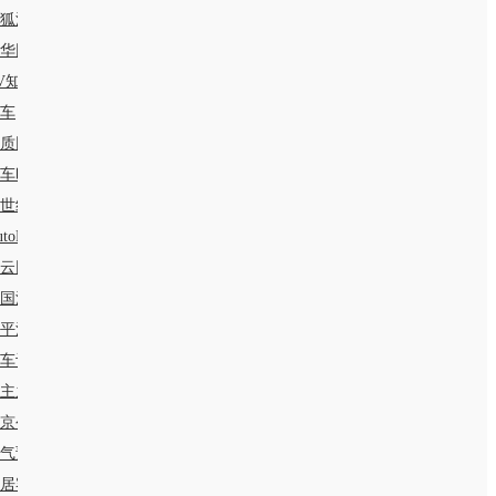
狐汽车
华网汽车
V知道
8车
质网
车时代网
1世纪房车网
utoR智驾
云网
国汽车消费网
平洋产品库
。
车评网
主之家
京公交
气预报
居客