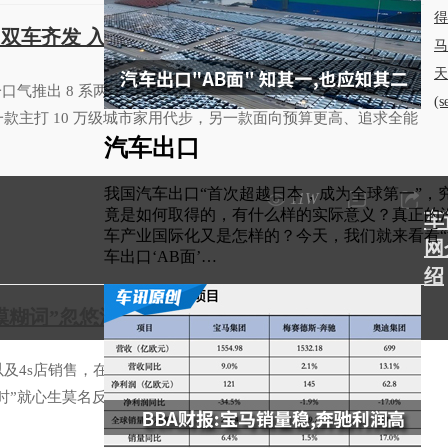
得
+ 双车齐发 入门/进阶全覆盖
马
天
气推出 8 系两款新车 —— 纯电 SUV L8Y、插混 SUV L8+，
(
款主打 10 万级城市家用代步，另一款面向预算更高、追求全能
汽车出口
我国汽车出口“首次超越日本，成为全球第一”，
11W
竟是如何取得的，有什么样的实际意义？真正的
车
车产业国际化又是怎样的？今天，我们就来看看“
网
车出口‘AB面’…
绍
模糊词”忽悠消费者了 国家出手管你们来了
及4s店销售，在介绍自家车智能驾驶辅助时，说出“我们的智驾
99级时”就心生莫名反感。目前，国家标准只有从L1-L5整数划分。不