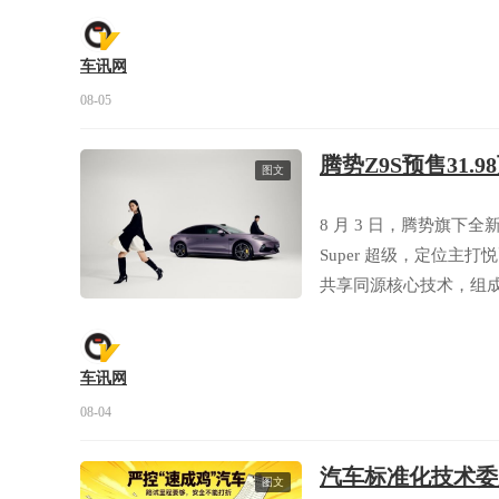
车讯网
08-05
腾势Z9S预售31.
图文
8 月 3 日，腾势旗下全
Super 超级，定位主
共享同源核心技术，组成
旗舰型、易三方闪充性能型三
能享受多重预售专属福
车讯网
08-04
汽车标准化技术委
图文