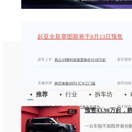
起亚全新赛图斯将于8月13日预售
新车上市
新车预售
风云A9限时超级置换价10.69万起
车辆评测
购车指南
静态体验MINI JCW三门版
推荐
行业
拆车坊
行业新闻
新车预售
智驾“小蓝灯”时代将永远成为历史
预售43.98万起
图文
一台车能不能既带着你