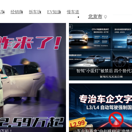
选车
经销商
拆车坊
EV知道
慢车道
北京市
上汽嫡系王牌！MG 07预售12.5