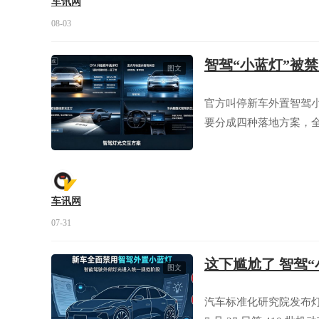
车讯网
08-03
智驾“小蓝灯”被
图文
官方叫停新车外置智驾
要分成四种落地方案，
车讯网
07-31
这下尴尬了 智驾
图文
汽车标准化研究院发布