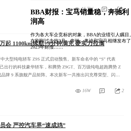
16.7W
BBA财报：宝马销量稳，奔驰利
润高
作为各大车企竞标的对象，BBA的业绩引人瞩目
在刚刚过去的3月，奔驰、奥迪和宝马相继发布了
98万起 1100km续航+9分钟满充 硬实力拉满
2023年财报……
新中大型纯电轿车 Z9S 正式启动预售。新车命名中的 “S” 代表
打悦己出行的科技豪华轿车，和腾势 Z9GT、百万级纯电超跑腾势 Z
品牌 9 系旗舰产品矩阵。本次新车一共推出闪充尊荣型、闪充
款配置，预售价格区间 31.98 万 - 38.98 万元，订车用户还
16W
2
利。
员会 严控汽车界“速成鸡”