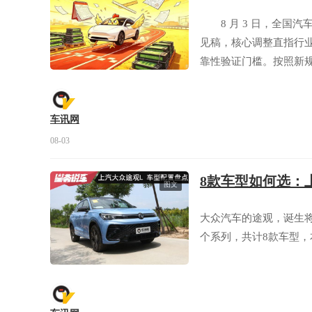
8 月 3 日，全国汽
见稿，核心调整直指行
靠性验证门槛。按照新规
公里，与燃油车现行测
患。
车讯网
08-03
8款车型如何选：
图文
大众汽车的途观，诞生将
个系列，共计8款车型