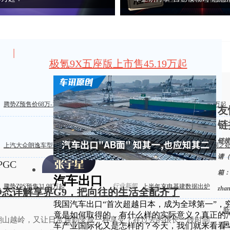
|
极氪9X五座版上市售45.19万起
新车上市
能上路的卡丁车！JCW开起来真的乐趣十足！
新一代
腾势Z预售价68万-118万元
2027款星途ES指导价17.99 万起
友
链
链接
车辆评测
上汽大众朗逸车型配置盘点
M4纽博格林限量版有何不同之
请（
PGC
箱：
汽车出口
行业新闻
腾势Z9S预售31.98万起
上半年充电基建数据出炉
zha
，静态详解享界G9，把向往的生活全配齐了
我国汽车出口“首次超越日本，成为全球第一”，
新
竟是如何取得的，有什么样的实际意义？真正的
翻山越岭，又让日常通勤变成一种享受？在过去的很长一段时间
凤
车产业国际化又是怎样的？今天，我们就来看看“