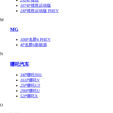
2924P
揽胜
1074P
揽胜运动版
24P
揽胜运动版 PHEV
M
MG
100P
名爵6 PHEV
4P
名爵6新能源
N
哪吒汽车
34P
哪吒N01
161P
哪吒V
25P
哪吒GT
290P
哪吒U
52P
哪吒X
O