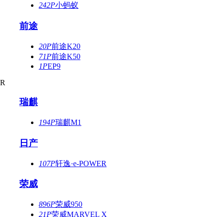
242P
小蚂蚁
前途
20P
前途K20
71P
前途K50
1P
EP9
R
瑞麒
194P
瑞麒M1
日产
107P
轩逸·e-POWER
荣威
896P
荣威950
21P
荣威MARVEL X