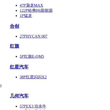
47P
枭龙MAX
122P
哈弗H6新能源
1P
猛龙
合创
27P
HYCAN 007
红旗
5P
红旗E-QM5
红星汽车
38P
红星闪闪X2
J
几何汽车
57P
EX3 功夫牛