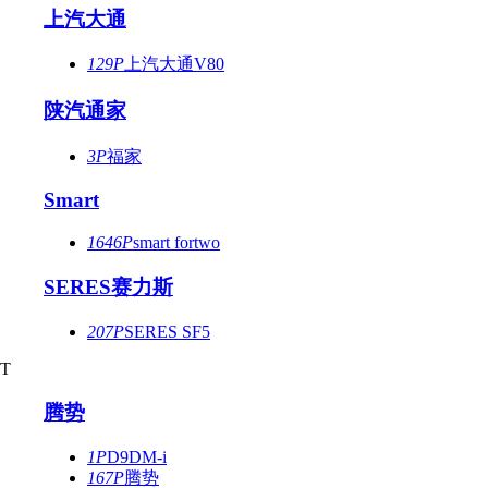
上汽大通
129P
上汽大通V80
陕汽通家
3P
福家
Smart
1646P
smart fortwo
SERES赛力斯
207P
SERES SF5
T
腾势
1P
D9DM-i
167P
腾势