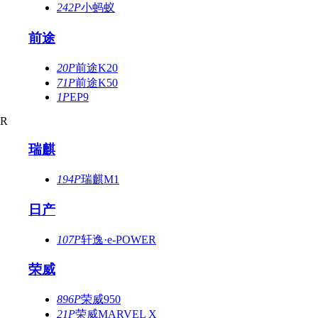
242P
小蚂蚁
前途
20P
前途K20
71P
前途K50
1P
EP9
R
瑞麒
194P
瑞麒M1
日产
107P
轩逸·e-POWER
荣威
896P
荣威950
21P
荣威MARVEL X