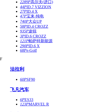
2289P
高尔夫(进口)
44P
ID.7 VIZZION
27P
ID.4 X
47P
宝来·纯电
740P
大众UP
58P
ID.4 CROZZ
935P
途锐
3P
ID.6 CROZZ
121P
帕萨特新能源
290P
ID.6 X
68P
e-Golf
F
法拉利
60P
SF90
飞凡汽车
6P
ES33
123P
MARVEL R