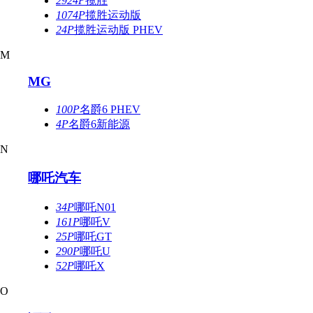
2924P
揽胜
1074P
揽胜运动版
24P
揽胜运动版 PHEV
M
MG
100P
名爵6 PHEV
4P
名爵6新能源
N
哪吒汽车
34P
哪吒N01
161P
哪吒V
25P
哪吒GT
290P
哪吒U
52P
哪吒X
O