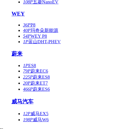
108P
五菱NanoEV
WEY
36P
P8
40P
玛奇朵新能源
54P
WEY P8
1P
蓝山DHT-PHEV
蔚来
1P
ES8
79P
蔚来EC6
225P
蔚来ES8
20P
蔚来ET7
466P
蔚来ES6
威马汽车
12P
威马EX5
198P
威马W6