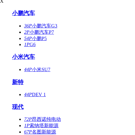
X
小鹏汽车
36P
小鹏汽车G3
2P
小鹏汽车P7
54P
小鹏P5
1P
G6
小米汽车
44P
小米SU7
新特
44P
DEV 1
现代
72P
昂西诺纯电动
1P
索纳塔新能源
67P
名图新能源