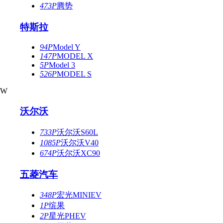
473P
腾势
特斯拉
94P
Model Y
147P
MODEL X
5P
Model 3
526P
MODEL S
W
沃尔沃
733P
沃尔沃S60L
1085P
沃尔沃V40
674P
沃尔沃XC90
五菱汽车
348P
宏光MINIEV
1P
缤果
2P
星光PHEV