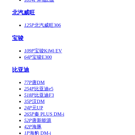
北汽威旺
125P
北汽威旺306
宝骏
109P
宝骏KiWi EV
64P
宝骏E300
比亚迪
77P
唐DM
254P
比亚迪e5
518P
比亚迪F3
35P
汉DM
24P
元UP
265P
秦 PLUS DM-i
52P
唐新能源
42P
海豚
1P
海豹 DM-i