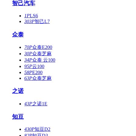
智己汽车
1P
LS6
303P
智己L7
众泰
70P
众泰E200
30P
众泰芝麻
34P
众泰 云100
95P
云100
58P
E200
63P
众泰芝麻
之诺
43P
之诺1E
知豆
430P
知豆D2
82P
知豆D3