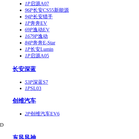
1P
启源A07
96P
长安CS55新能源
94P
长安猎手
1P
奔奔EV
69P
逸动EV
1679P
逸动
84P
奔奔E-Star
1P
长安Lumin
1P
启源A05
长安深蓝
53P
深蓝S7
1P
SL03
创维汽车
2P
创维汽车EV6
D
东风风神