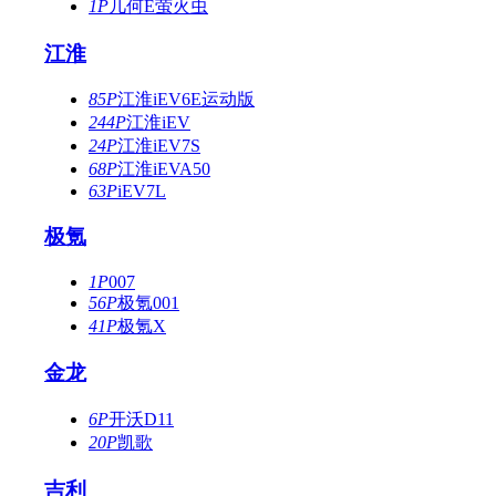
1P
几何E萤火虫
江淮
85P
江淮iEV6E运动版
244P
江淮iEV
24P
江淮iEV7S
68P
江淮iEVA50
63P
iEV7L
极氪
1P
007
56P
极氪001
41P
极氪X
金龙
6P
开沃D11
20P
凯歌
吉利