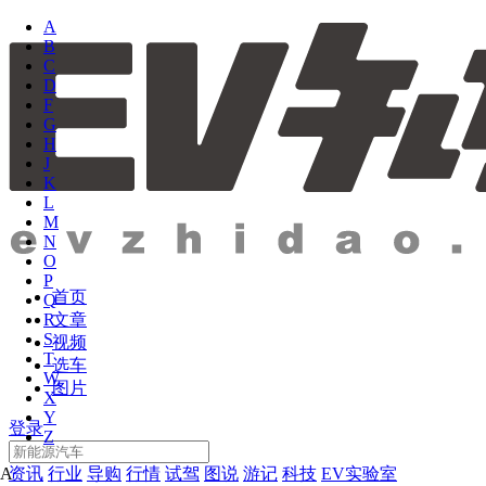
A
B
C
D
F
G
H
J
K
L
M
N
O
P
首页
Q
文章
R
S
视频
T
选车
W
图片
X
Y
登录
Z
资讯
行业
导购
行情
试驾
图说
游记
科技
EV实验室
A