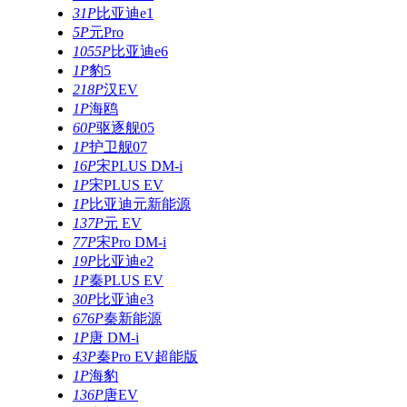
31P
比亚迪e1
5P
元Pro
1055P
比亚迪e6
1P
豹5
218P
汉EV
1P
海鸥
60P
驱逐舰05
1P
护卫舰07
16P
宋PLUS DM-i
1P
宋PLUS EV
1P
比亚迪元新能源
137P
元 EV
77P
宋Pro DM-i
19P
比亚迪e2
1P
秦PLUS EV
30P
比亚迪e3
676P
秦新能源
1P
唐 DM-i
43P
秦Pro EV超能版
1P
海豹
136P
唐EV