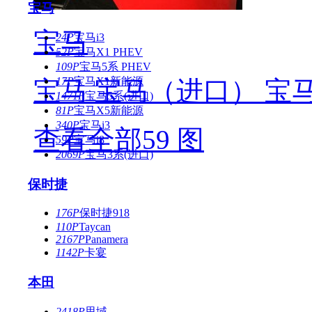
宝马
宝马
24P
宝马i3
52P
宝马X1 PHEV
109P
宝马5系 PHEV
17P
宝马X1新能源
宝马 宝马（进口） 宝马
1471P
宝马5系(进口)
81P
宝马X5新能源
340P
宝马i3
查看全部59 图
59P
宝马i8
2069P
宝马3系(进口)
保时捷
176P
保时捷918
110P
Taycan
2167P
Panamera
1142P
卡宴
本田
2418P
思域