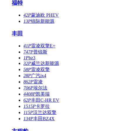
福特
42P
蒙迪欧 PHEV
13P
锐际新能源
丰田
41P
雷凌双擎E+
747P
普锐斯
1P
bz3
32P
威兰达新能源
58P
雷凌双擎
28P
广汽ix4
862P
雷凌
706P
埃尔法
4408P
凯美瑞
62P
丰田C-HR EV
1515P
卡罗拉
115P
汉兰达双擎
134P
丰田BZ4X