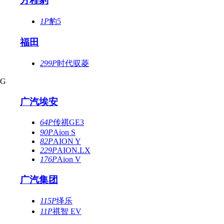
方程豹
1P
豹5
福田
299P
时代驭菱
G
广汽埃安
64P
传祺GE3
90P
Aion S
82P
AION Y
229P
AION.LX
176P
Aion V
广汽集团
115P
绎乐
11P
祺智 EV