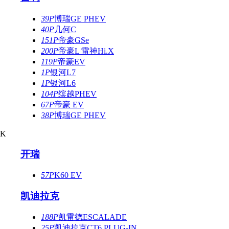
39P
博瑞GE PHEV
40P
几何C
151P
帝豪GSe
200P
帝豪L 雷神Hi.X
119P
帝豪EV
1P
银河L7
1P
银河L6
104P
缤越PHEV
67P
帝豪 EV
38P
博瑞GE PHEV
K
开瑞
57P
K60 EV
凯迪拉克
188P
凯雷德ESCALADE
25P
凯迪拉克CT6 PLUG-IN