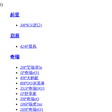
Q
起亚
34P
K5(进口)
启辰
424P
晨风
奇瑞
20P
艾瑞泽5e
1P
奇瑞eQ1
49P
大蚂蚁
80P
QQ冰淇淋
351P
奇瑞QQ3
1P
舒享家
39P
奇瑞eQ
106P
瑞虎3xe
169P
奇瑞eQ1