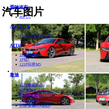
爱驰汽车
汽车图片
80P
U5
ARCFOX
102P
ARCFOX αT
AITO
1P
问界M9
1P
M7
121P
问界M5
奥迪
157P
奥迪e-tron
63P
奥迪RS Q3
1788P
奥迪A8
2691P
奥迪A3
976P
奥迪Q5(进口)