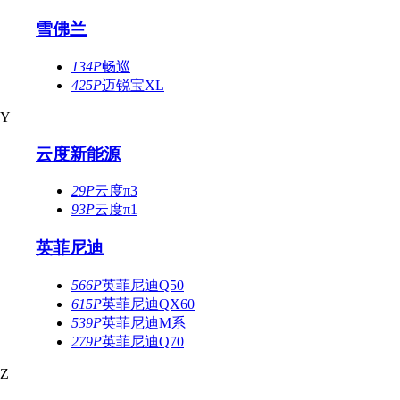
雪佛兰
134P
畅巡
425P
迈锐宝XL
Y
云度新能源
29P
云度π3
93P
云度π1
英菲尼迪
566P
英菲尼迪Q50
615P
英菲尼迪QX60
539P
英菲尼迪M系
279P
英菲尼迪Q70
Z