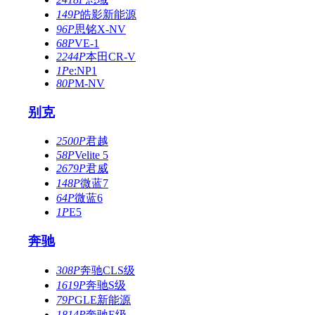
149P
皓影新能源
96P
思铭X-NV
68P
VE-1
2244P
本田CR-V
1P
e:NP1
80P
M-NV
别克
2500P
君越
58P
Velite 5
2679P
君威
148P
微蓝7
64P
微蓝6
1P
E5
奔驰
308P
奔驰CLS级
1619P
奔驰S级
79P
GLE新能源
1814P
奔驰E级