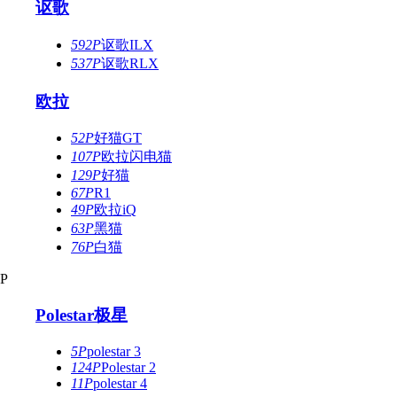
讴歌
592P
讴歌ILX
537P
讴歌RLX
欧拉
52P
好猫GT
107P
欧拉闪电猫
129P
好猫
67P
R1
49P
欧拉iQ
63P
黑猫
76P
白猫
P
Polestar极星
5P
polestar 3
124P
Polestar 2
11P
polestar 4