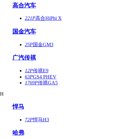
高合汽车
221P
高合HiPhi X
国金汽车
25P
国金GM3
广汽传祺
12P
传祺E9
63P
GS4 PHEV
1769P
传祺GA5
H
悍马
72P
悍马H3
哈弗