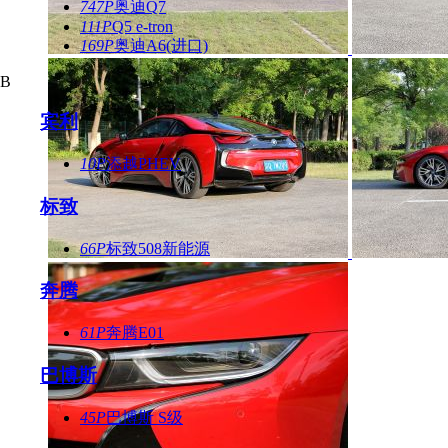
747P
奥迪Q7
111P
Q5 e-tron
169P
奥迪A6(进口)
B
宾利
10P
添越PHEV
标致
66P
标致508新能源
奔腾
61P
奔腾E01
巴博斯
45P
巴博斯 S级