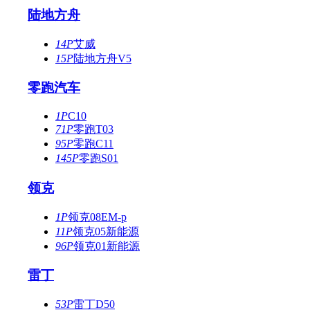
陆地方舟
14P
艾威
15P
陆地方舟V5
零跑汽车
1P
C10
71P
零跑T03
95P
零跑C11
145P
零跑S01
领克
1P
领克08EM-p
11P
领克05新能源
96P
领克01新能源
雷丁
53P
雷丁D50