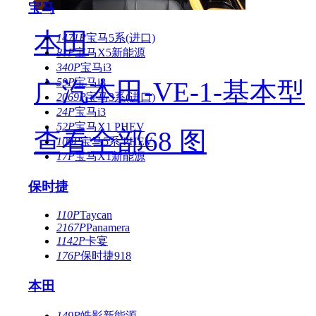
宝马
本田
1471P
宝马5系(进口)
81P
宝马X5新能源
340P
宝马i3
59P
宝马i8
广汽本田-VE-1-基本型
2069P
宝马3系(进口)
24P
宝马i3
52P
宝马X1 PHEV
查看全部68 图
109P
宝马5系 PHEV
17P
宝马X1新能源
保时捷
110P
Taycan
2167P
Panamera
1142P
卡宴
176P
保时捷918
本田
149P
皓影新能源