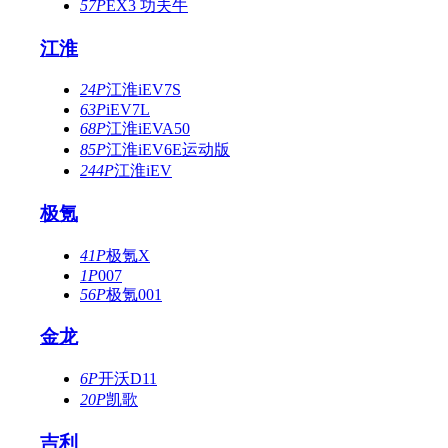
57P
EX3 功夫牛
江淮
24P
江淮iEV7S
63P
iEV7L
68P
江淮iEVA50
85P
江淮iEV6E运动版
244P
江淮iEV
极氪
41P
极氪X
1P
007
56P
极氪001
金龙
6P
开沃D11
20P
凯歌
吉利