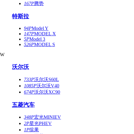
167P
腾势
特斯拉
94P
Model Y
147P
MODEL X
5P
Model 3
526P
MODEL S
W
沃尔沃
733P
沃尔沃S60L
1085P
沃尔沃V40
674P
沃尔沃XC90
五菱汽车
348P
宏光MINIEV
2P
星光PHEV
1P
缤果