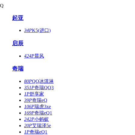
Q
起亚
34P
K5(进口)
启辰
424P
晨风
奇瑞
80P
QQ冰淇淋
351P
奇瑞QQ3
1P
舒享家
39P
奇瑞eQ
106P
瑞虎3xe
169P
奇瑞eQ1
242P
小蚂蚁
20P
艾瑞泽5e
1P
奇瑞eQ1