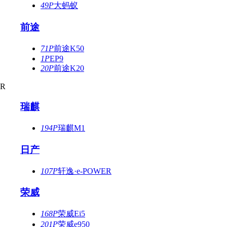
49P
大蚂蚁
前途
71P
前途K50
1P
EP9
20P
前途K20
R
瑞麒
194P
瑞麒M1
日产
107P
轩逸·e-POWER
荣威
168P
荣威Ei5
201P
荣威e950