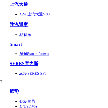
上汽大通
129P
上汽大通V80
陕汽通家
3P
福家
Smart
1646P
smart fortwo
SERES赛力斯
207P
SERES SF5
T
腾势
473P
腾势
1P
D9DM-i