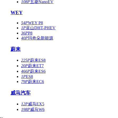
108P
五菱NanoEV
WEY
54P
WEY P8
1P
蓝山DHT-PHEV
36P
P8
40P
玛奇朵新能源
蔚来
225P
蔚来ES8
20P
蔚来ET7
466P
蔚来ES6
1P
ES8
79P
蔚来EC6
威马汽车
12P
威马EX5
198P
威马W6