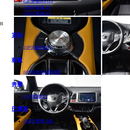
63P
奥迪RS Q3
1788P
奥迪A8
2691P
奥迪A3
B
宾利
10P
添越PHEV
标致
66P
标致508新能源
奔腾
61P
奔腾E01
巴博斯
45P
巴博斯 S级