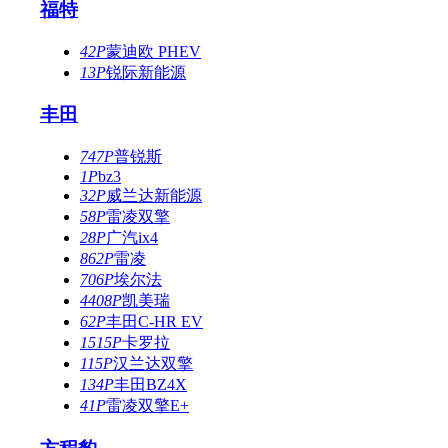
福特
42P
蒙迪欧 PHEV
13P
锐际新能源
丰田
747P
普锐斯
1P
bz3
32P
威兰达新能源
58P
雷凌双擎
28P
广汽ix4
862P
雷凌
706P
埃尔法
4408P
凯美瑞
62P
丰田C-HR EV
1515P
卡罗拉
115P
汉兰达双擎
134P
丰田BZ4X
41P
雷凌双擎E+