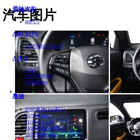
爱驰汽车
汽车图片
80P
U5
ARCFOX
102P
ARCFOX αT
AITO
1P
M7
121P
问界M5
1P
问界M9
奥迪
976P
奥迪Q5(进口)
747P
奥迪Q7
111P
Q5 e-tron
169P
奥迪A6(进口)
157P
奥迪e-tron