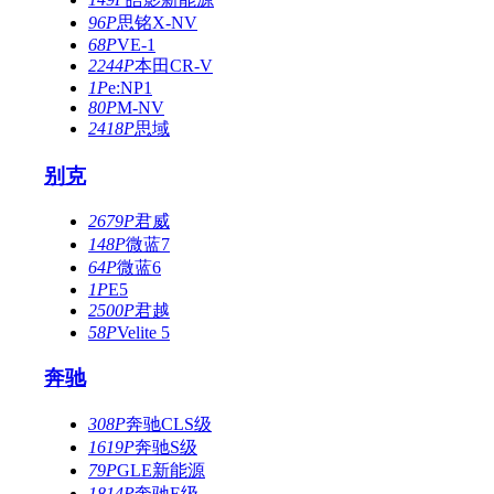
96P
思铭X-NV
68P
VE-1
2244P
本田CR-V
1P
e:NP1
80P
M-NV
2418P
思域
别克
2679P
君威
148P
微蓝7
64P
微蓝6
1P
E5
2500P
君越
58P
Velite 5
奔驰
308P
奔驰CLS级
1619P
奔驰S级
79P
GLE新能源
1814P
奔驰E级