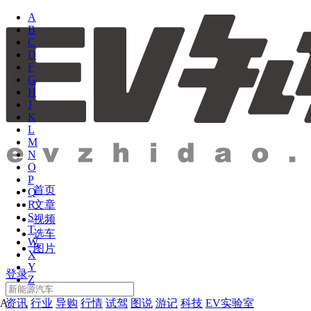
A
B
C
D
F
G
H
J
K
L
M
N
O
P
首页
Q
文章
R
S
视频
T
选车
W
图片
X
Y
登录
Z
资讯
行业
导购
行情
试驾
图说
游记
科技
EV实验室
A