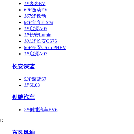
1P
奔奔EV
69P
逸动EV
1679P
逸动
84P
奔奔E-Star
1P
启源A05
1P
长安Lumin
1013P
长安CS75
86P
长安CS75 PHEV
1P
启源A07
长安深蓝
53P
深蓝S7
1P
SL03
创维汽车
2P
创维汽车EV6
D
东风风神