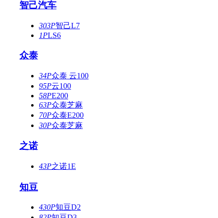
智己汽车
303P
智己L7
1P
LS6
众泰
34P
众泰 云100
95P
云100
58P
E200
63P
众泰芝麻
70P
众泰E200
30P
众泰芝麻
之诺
43P
之诺1E
知豆
430P
知豆D2
82P
知豆D3