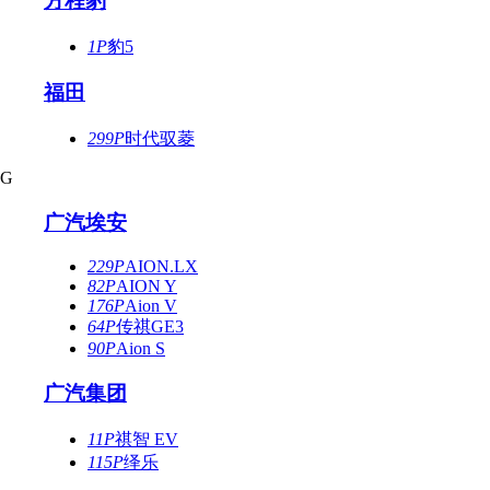
方程豹
1P
豹5
福田
299P
时代驭菱
G
广汽埃安
229P
AION.LX
82P
AION Y
176P
Aion V
64P
传祺GE3
90P
Aion S
广汽集团
11P
祺智 EV
115P
绎乐