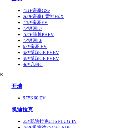
151P
帝豪GSe
200P
帝豪L 雷神Hi.X
119P
帝豪EV
1P
银河L7
104P
缤越PHEV
1P
银河L6
67P
帝豪 EV
38P
博瑞GE PHEV
39P
博瑞GE PHEV
40P
几何C
K
开瑞
57P
K60 EV
凯迪拉克
25P
凯迪拉克CT6 PLUG-IN
188P
凯雷德ESCALADE