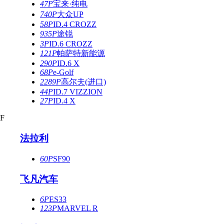
47P
宝来·纯电
740P
大众UP
58P
ID.4 CROZZ
935P
途锐
3P
ID.6 CROZZ
121P
帕萨特新能源
290P
ID.6 X
68P
e-Golf
2289P
高尔夫(进口)
44P
ID.7 VIZZION
27P
ID.4 X
F
法拉利
60P
SF90
飞凡汽车
6P
ES33
123P
MARVEL R