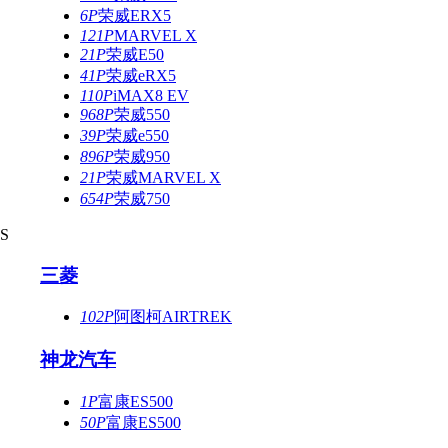
6P
荣威ERX5
121P
MARVEL X
21P
荣威E50
41P
荣威eRX5
110P
iMAX8 EV
968P
荣威550
39P
荣威e550
896P
荣威950
21P
荣威MARVEL X
654P
荣威750
S
三菱
102P
阿图柯AIRTREK
神龙汽车
1P
富康ES500
50P
富康ES500