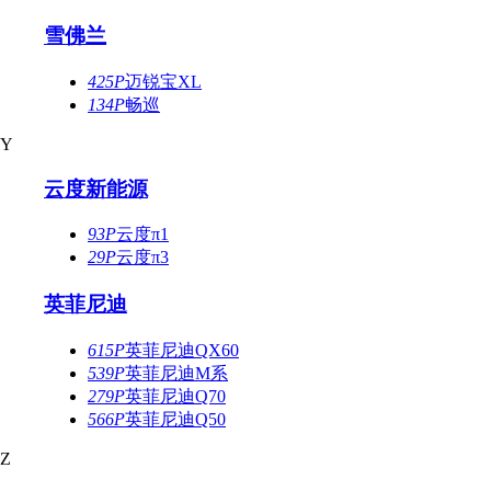
雪佛兰
425P
迈锐宝XL
134P
畅巡
Y
云度新能源
93P
云度π1
29P
云度π3
英菲尼迪
615P
英菲尼迪QX60
539P
英菲尼迪M系
279P
英菲尼迪Q70
566P
英菲尼迪Q50
Z