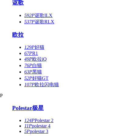
讴歌
592P
讴歌ILX
537P
讴歌RLX
欧拉
129P
好猫
67P
R1
49P
欧拉iQ
76P
白猫
63P
黑猫
52P
好猫GT
107P
欧拉闪电猫
P
Polestar极星
124P
Polestar 2
11P
polestar 4
5P
polestar 3