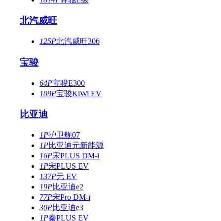
北汽威旺
125P
北汽威旺306
宝骏
64P
宝骏E300
109P
宝骏KiWi EV
比亚迪
1P
护卫舰07
1P
比亚迪元新能源
16P
宋PLUS DM-i
1P
宋PLUS EV
137P
元 EV
19P
比亚迪e2
77P
宋Pro DM-i
30P
比亚迪e3
1P
秦PLUS EV