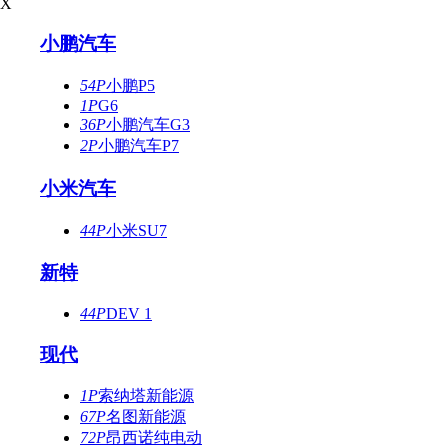
X
小鹏汽车
54P
小鹏P5
1P
G6
36P
小鹏汽车G3
2P
小鹏汽车P7
小米汽车
44P
小米SU7
新特
44P
DEV 1
现代
1P
索纳塔新能源
67P
名图新能源
72P
昂西诺纯电动