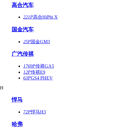
高合汽车
221P
高合HiPhi X
国金汽车
25P
国金GM3
广汽传祺
1769P
传祺GA5
12P
传祺E9
63P
GS4 PHEV
H
悍马
72P
悍马H3
哈弗