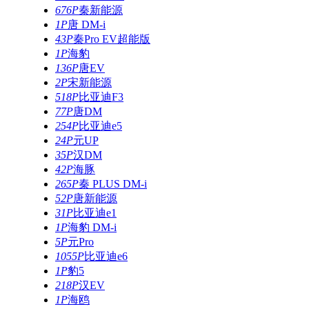
676P
秦新能源
1P
唐 DM-i
43P
秦Pro EV超能版
1P
海豹
136P
唐EV
2P
宋新能源
518P
比亚迪F3
77P
唐DM
254P
比亚迪e5
24P
元UP
35P
汉DM
42P
海豚
265P
秦 PLUS DM-i
52P
唐新能源
31P
比亚迪e1
1P
海豹 DM-i
5P
元Pro
1055P
比亚迪e6
1P
豹5
218P
汉EV
1P
海鸥