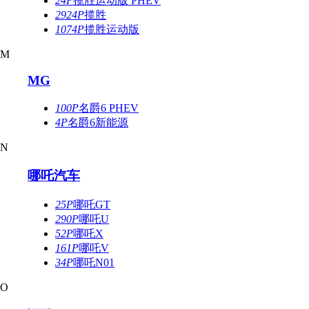
24P
揽胜运动版 PHEV
2924P
揽胜
1074P
揽胜运动版
M
MG
100P
名爵6 PHEV
4P
名爵6新能源
N
哪吒汽车
25P
哪吒GT
290P
哪吒U
52P
哪吒X
161P
哪吒V
34P
哪吒N01
O