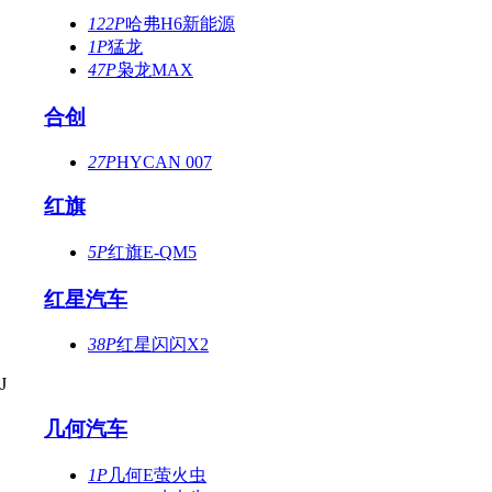
122P
哈弗H6新能源
1P
猛龙
47P
枭龙MAX
合创
27P
HYCAN 007
红旗
5P
红旗E-QM5
红星汽车
38P
红星闪闪X2
J
几何汽车
1P
几何E萤火虫