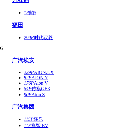
方程豹
1P
豹5
福田
299P
时代驭菱
G
广汽埃安
229P
AION.LX
82P
AION Y
176P
Aion V
64P
传祺GE3
90P
Aion S
广汽集团
115P
绎乐
11P
祺智 EV