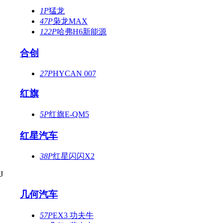
1P
猛龙
47P
枭龙MAX
122P
哈弗H6新能源
合创
27P
HYCAN 007
红旗
5P
红旗E-QM5
红星汽车
38P
红星闪闪X2
J
几何汽车
57P
EX3 功夫牛