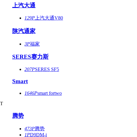
上汽大通
129P
上汽大通V80
陕汽通家
3P
福家
SERES赛力斯
207P
SERES SF5
Smart
1646P
smart fortwo
T
腾势
473P
腾势
1P
D9DM-i