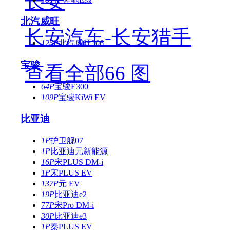
长安
北汽威旺
长安汽车-长安猎手
125P
北汽威旺306
宝骏
查看全部66 图
64P
宝骏E300
109P
宝骏KiWi EV
比亚迪
1P
护卫舰07
1P
比亚迪元新能源
16P
宋PLUS DM-i
1P
宋PLUS EV
137P
元 EV
19P
比亚迪e2
77P
宋Pro DM-i
30P
比亚迪e3
1P
秦PLUS EV