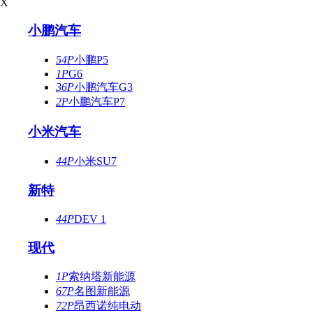
X
小鹏汽车
54P
小鹏P5
1P
G6
36P
小鹏汽车G3
2P
小鹏汽车P7
小米汽车
44P
小米SU7
新特
44P
DEV 1
现代
1P
索纳塔新能源
67P
名图新能源
72P
昂西诺纯电动