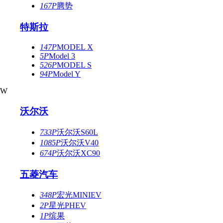
167P
腾势
特斯拉
147P
MODEL X
5P
Model 3
526P
MODEL S
94P
Model Y
W
沃尔沃
733P
沃尔沃S60L
1085P
沃尔沃V40
674P
沃尔沃XC90
五菱汽车
348P
宏光MINIEV
2P
星光PHEV
1P
缤果