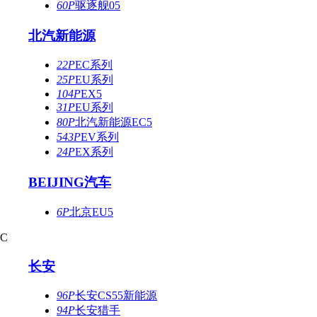
60P
驱逐舰05
北汽新能源
22P
EC系列
25P
EU系列
104P
EX5
31P
EU系列
80P
北汽新能源EC5
543P
EV系列
24P
EX系列
BEIJING汽车
6P
北京EU5
C
长安
96P
长安CS55新能源
94P
长安猎手