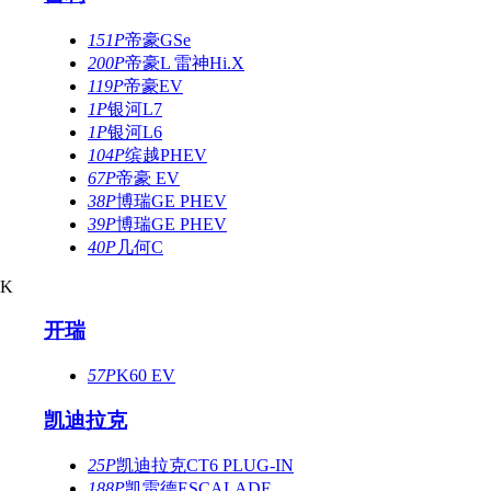
151P
帝豪GSe
200P
帝豪L 雷神Hi.X
119P
帝豪EV
1P
银河L7
1P
银河L6
104P
缤越PHEV
67P
帝豪 EV
38P
博瑞GE PHEV
39P
博瑞GE PHEV
40P
几何C
K
开瑞
57P
K60 EV
凯迪拉克
25P
凯迪拉克CT6 PLUG-IN
188P
凯雷德ESCALADE