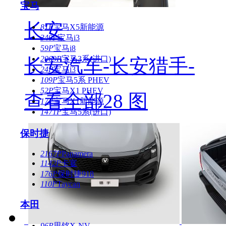
宝马
长安
81P
宝马X5新能源
340P
宝马i3
59P
宝马i8
2069P
宝马3系(进口)
长安汽车-长安猎手-
24P
宝马i3
109P
宝马5系 PHEV
52P
宝马X1 PHEV
查看全部28 图
17P
宝马X1新能源
1471P
宝马5系(进口)
保时捷
2167P
Panamera
1142P
卡宴
176P
保时捷918
110P
Taycan
本田
96P
思铭X-NV