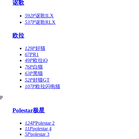
讴歌
592P
讴歌ILX
537P
讴歌RLX
欧拉
129P
好猫
67P
R1
49P
欧拉iQ
76P
白猫
63P
黑猫
52P
好猫GT
107P
欧拉闪电猫
P
Polestar极星
124P
Polestar 2
11P
polestar 4
5P
polestar 3