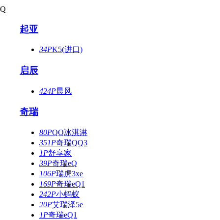
Q
起亚
34P
K5(进口)
启辰
424P
晨风
奇瑞
80P
QQ冰淇淋
351P
奇瑞QQ3
1P
舒享家
39P
奇瑞eQ
106P
瑞虎3xe
169P
奇瑞eQ1
242P
小蚂蚁
20P
艾瑞泽5e
1P
奇瑞eQ1