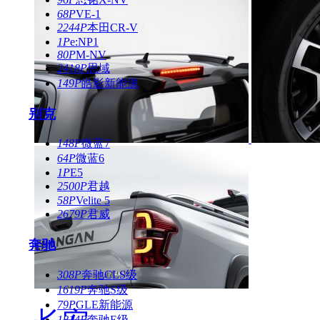
68P
VE-1
2244P
本田CR-V
1P
e:NP1
80P
M-NV
2418P
思域
149P
皓影新能源
别克
148P
微蓝7
64P
微蓝6
1P
E5
2500P
君越
58P
Velite 5
2679P
君威
奔驰
308P
奔驰CLS级
1619P
奔驰S级
79P
GLE新能源
1814P
奔驰E级