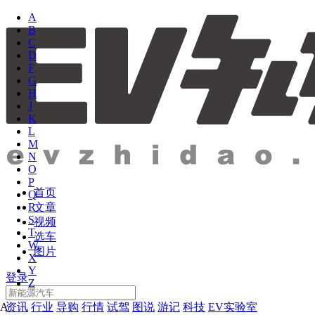
A
B
C
D
F
G
H
J
K
L
M
N
O
P
首页
Q
文章
R
S
视频
T
选车
W
图片
X
Y
登录
Z
资讯
行业
导购
行情
试驾
图说
游记
科技
EV实验室
A