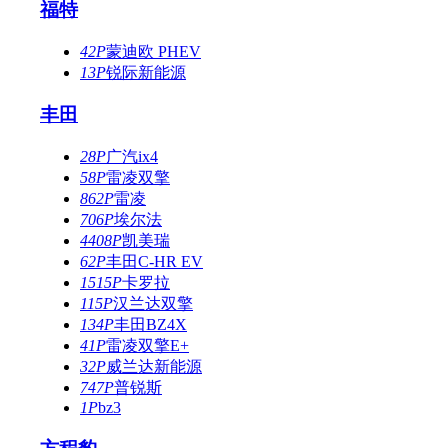
福特
42P
蒙迪欧 PHEV
13P
锐际新能源
丰田
28P
广汽ix4
58P
雷凌双擎
862P
雷凌
706P
埃尔法
4408P
凯美瑞
62P
丰田C-HR EV
1515P
卡罗拉
115P
汉兰达双擎
134P
丰田BZ4X
41P
雷凌双擎E+
32P
威兰达新能源
747P
普锐斯
1P
bz3