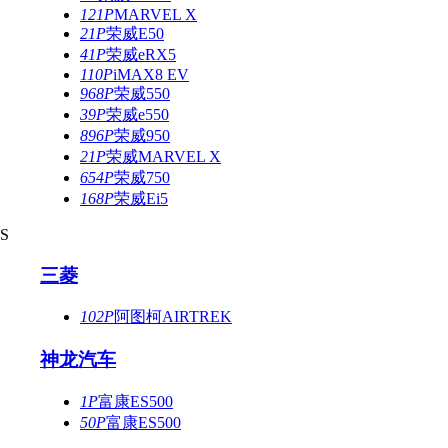
121P
MARVEL X
21P
荣威E50
41P
荣威eRX5
110P
iMAX8 EV
968P
荣威550
39P
荣威e550
896P
荣威950
21P
荣威MARVEL X
654P
荣威750
168P
荣威Ei5
S
三菱
102P
阿图柯AIRTREK
神龙汽车
1P
富康ES500
50P
富康ES500