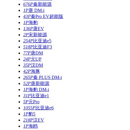
676P
秦新能源
1P
唐 DM-i
43P
秦Pro EV超能版
1P
海豹
136P
唐EV
2P
宋新能源
254P
比亚迪e5
518P
比亚迪F3
77P
唐DM
24P
元UP
35P
汉DM
42P
海豚
265P
秦 PLUS DM-i
52P
唐新能源
1P
海豹 DM-i
31P
比亚迪e1
5P
元Pro
1055P
比亚迪e6
1P
豹5
218P
汉EV
1P
海鸥