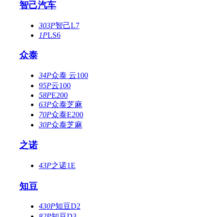
智己汽车
303P
智己L7
1P
LS6
众泰
34P
众泰 云100
95P
云100
58P
E200
63P
众泰芝麻
70P
众泰E200
30P
众泰芝麻
之诺
43P
之诺1E
知豆
430P
知豆D2
82P
知豆D3