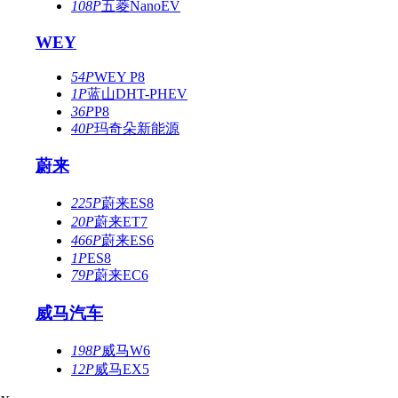
108P
五菱NanoEV
WEY
54P
WEY P8
1P
蓝山DHT-PHEV
36P
P8
40P
玛奇朵新能源
蔚来
225P
蔚来ES8
20P
蔚来ET7
466P
蔚来ES6
1P
ES8
79P
蔚来EC6
威马汽车
198P
威马W6
12P
威马EX5