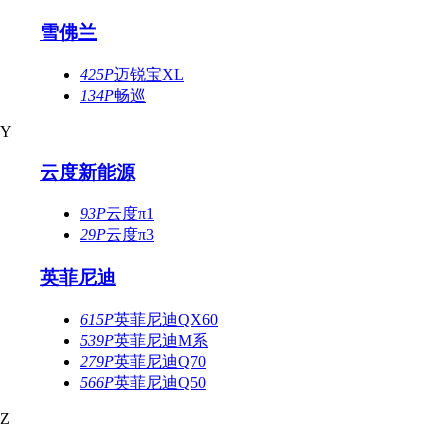
雪佛兰
425P
迈锐宝XL
134P
畅巡
Y
云度新能源
93P
云度π1
29P
云度π3
英菲尼迪
615P
英菲尼迪QX60
539P
英菲尼迪M系
279P
英菲尼迪Q70
566P
英菲尼迪Q50
Z