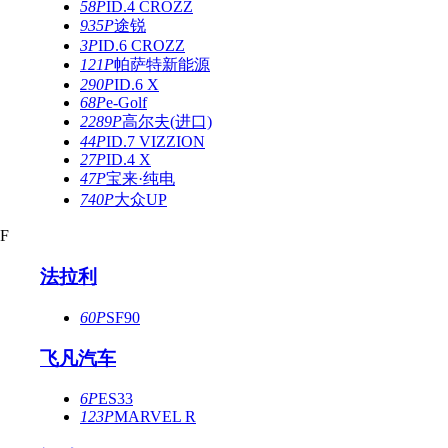
58P
ID.4 CROZZ
935P
途锐
3P
ID.6 CROZZ
121P
帕萨特新能源
290P
ID.6 X
68P
e-Golf
2289P
高尔夫(进口)
44P
ID.7 VIZZION
27P
ID.4 X
47P
宝来·纯电
740P
大众UP
F
法拉利
60P
SF90
飞凡汽车
6P
ES33
123P
MARVEL R