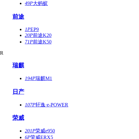
49P
大蚂蚁
前途
1P
EP9
20P
前途K20
71P
前途K50
R
瑞麒
194P
瑞麒M1
日产
107P
轩逸·e-POWER
荣威
201P
荣威e950
6P
荣威ERX5