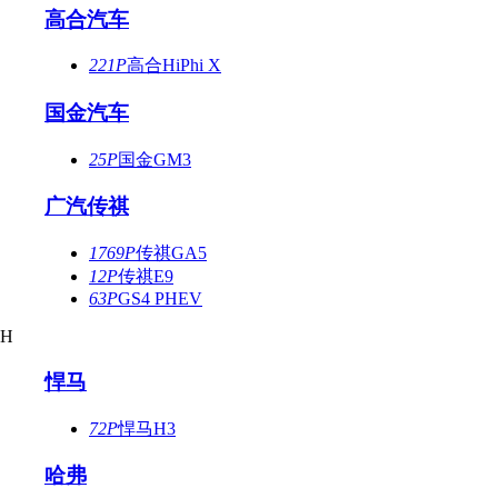
高合汽车
221P
高合HiPhi X
国金汽车
25P
国金GM3
广汽传祺
1769P
传祺GA5
12P
传祺E9
63P
GS4 PHEV
H
悍马
72P
悍马H3
哈弗