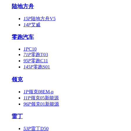
陆地方舟
15P
陆地方舟V5
14P
艾威
零跑汽车
1P
C10
71P
零跑T03
95P
零跑C11
145P
零跑S01
领克
1P
领克08EM-p
11P
领克05新能源
96P
领克01新能源
雷丁
53P
雷丁D50