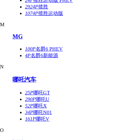
24P
揽胜运动版 PHEV
2924P
揽胜
1074P
揽胜运动版
M
MG
100P
名爵6 PHEV
4P
名爵6新能源
N
哪吒汽车
25P
哪吒GT
290P
哪吒U
52P
哪吒X
34P
哪吒N01
161P
哪吒V
O