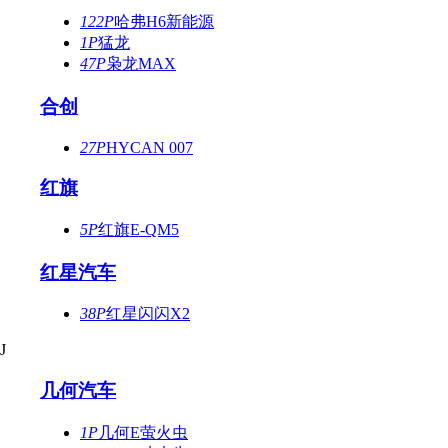
122P
哈弗H6新能源
1P
猛龙
47P
枭龙MAX
合创
27P
HYCAN 007
红旗
5P
红旗E-QM5
红星汽车
38P
红星闪闪X2
J
几何汽车
1P
几何E萤火虫