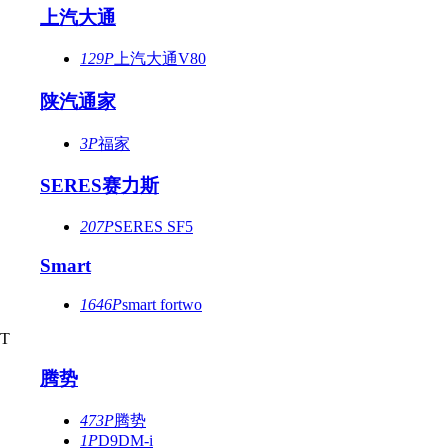
上汽大通
129P
上汽大通V80
陕汽通家
3P
福家
SERES赛力斯
207P
SERES SF5
Smart
1646P
smart fortwo
T
腾势
473P
腾势
1P
D9DM-i