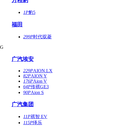
方程豹
1P
豹5
福田
299P
时代驭菱
G
广汽埃安
229P
AION.LX
82P
AION Y
176P
Aion V
64P
传祺GE3
90P
Aion S
广汽集团
11P
祺智 EV
115P
绎乐