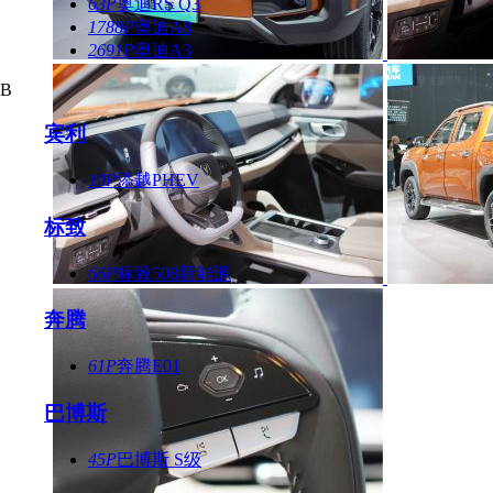
63P
奥迪RS Q3
1788P
奥迪A8
2691P
奥迪A3
B
宾利
10P
添越PHEV
标致
66P
标致508新能源
奔腾
61P
奔腾E01
巴博斯
45P
巴博斯 S级