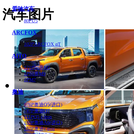
爱驰汽车
汽车图片
80P
U5
ARCFOX
102P
ARCFOX αT
AITO
121P
问界M5
1P
问界M9
1P
M7
奥迪
976P
奥迪Q5(进口)
747P
奥迪Q7
111P
Q5 e-tron
169P
奥迪A6(进口)
157P
奥迪e-tron