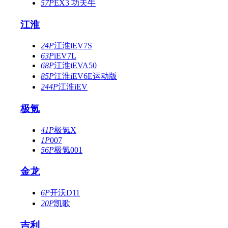
57P
EX3 功夫牛
江淮
24P
江淮iEV7S
63P
iEV7L
68P
江淮iEVA50
85P
江淮iEV6E运动版
244P
江淮iEV
极氪
41P
极氪X
1P
007
56P
极氪001
金龙
6P
开沃D11
20P
凯歌
吉利