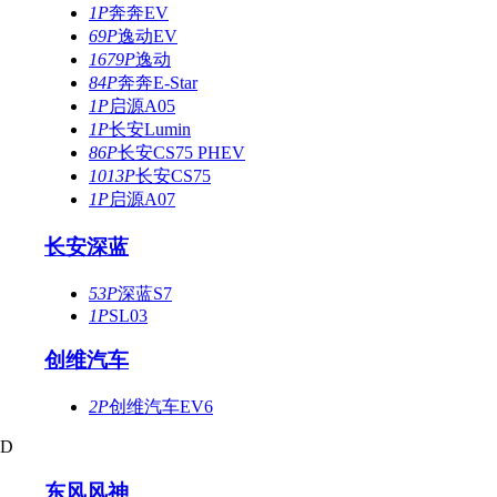
1P
奔奔EV
69P
逸动EV
1679P
逸动
84P
奔奔E-Star
1P
启源A05
1P
长安Lumin
86P
长安CS75 PHEV
1013P
长安CS75
1P
启源A07
长安深蓝
53P
深蓝S7
1P
SL03
创维汽车
2P
创维汽车EV6
D
东风风神