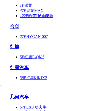
1P
猛龙
47P
枭龙MAX
122P
哈弗H6新能源
合创
27P
HYCAN 007
红旗
5P
红旗E-QM5
红星汽车
38P
红星闪闪X2
J
几何汽车
57P
EX3 功夫牛