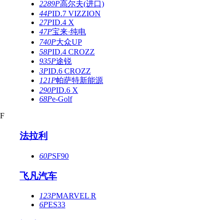
2289P
高尔夫(进口)
44P
ID.7 VIZZION
27P
ID.4 X
47P
宝来·纯电
740P
大众UP
58P
ID.4 CROZZ
935P
途锐
3P
ID.6 CROZZ
121P
帕萨特新能源
290P
ID.6 X
68P
e-Golf
F
法拉利
60P
SF90
飞凡汽车
123P
MARVEL R
6P
ES33