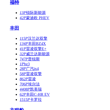
福特
13P
锐际新能源
42P
蒙迪欧 PHEV
丰田
115P
汉兰达双擎
134P
丰田BZ4X
41P
雷凌双擎E+
32P
威兰达新能源
747P
普锐斯
1P
bz3
28P
广汽ix4
58P
雷凌双擎
862P
雷凌
706P
埃尔法
4408P
凯美瑞
62P
丰田C-HR EV
1515P
卡罗拉