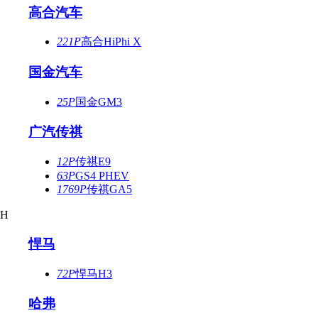
高合汽车
221P
高合HiPhi X
国金汽车
25P
国金GM3
广汽传祺
12P
传祺E9
63P
GS4 PHEV
1769P
传祺GA5
H
悍马
72P
悍马H3
哈弗