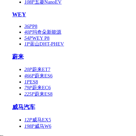
108P
五菱NanoEV
WEY
36P
P8
40P
玛奇朵新能源
54P
WEY P8
1P
蓝山DHT-PHEV
蔚来
20P
蔚来ET7
466P
蔚来ES6
1P
ES8
79P
蔚来EC6
225P
蔚来ES8
威马汽车
12P
威马EX5
198P
威马W6