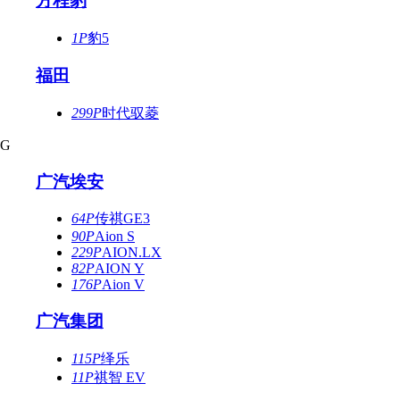
方程豹
1P
豹5
福田
299P
时代驭菱
G
广汽埃安
64P
传祺GE3
90P
Aion S
229P
AION.LX
82P
AION Y
176P
Aion V
广汽集团
115P
绎乐
11P
祺智 EV