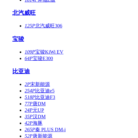
北汽威旺
125P
北汽威旺306
宝骏
109P
宝骏KiWi EV
64P
宝骏E300
比亚迪
2P
宋新能源
254P
比亚迪e5
518P
比亚迪F3
77P
唐DM
24P
元UP
35P
汉DM
42P
海豚
265P
秦 PLUS DM-i
52P
唐新能源