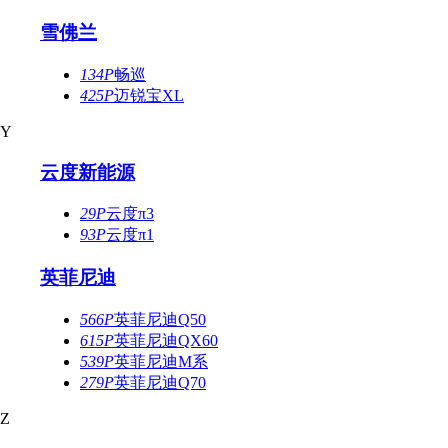
雪佛兰
134P
畅巡
425P
迈锐宝XL
Y
云度新能源
29P
云度π3
93P
云度π1
英菲尼迪
566P
英菲尼迪Q50
615P
英菲尼迪QX60
539P
英菲尼迪M系
279P
英菲尼迪Q70
Z