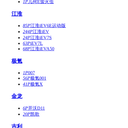
1P
几何E萤火虫
江淮
85P
江淮iEV6E运动版
244P
江淮iEV
24P
江淮iEV7S
63P
iEV7L
68P
江淮iEVA50
极氪
1P
007
56P
极氪001
41P
极氪X
金龙
6P
开沃D11
20P
凯歌
吉利