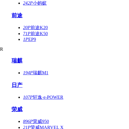
242P
小蚂蚁
前途
20P
前途K20
71P
前途K50
1P
EP9
R
瑞麒
194P
瑞麒M1
日产
107P
轩逸·e-POWER
荣威
896P
荣威950
21P
荣威MARVEL X