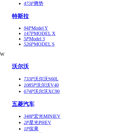
473P
腾势
特斯拉
94P
Model Y
147P
MODEL X
5P
Model 3
526P
MODEL S
W
沃尔沃
733P
沃尔沃S60L
1085P
沃尔沃V40
674P
沃尔沃XC90
五菱汽车
348P
宏光MINIEV
2P
星光PHEV
1P
缤果