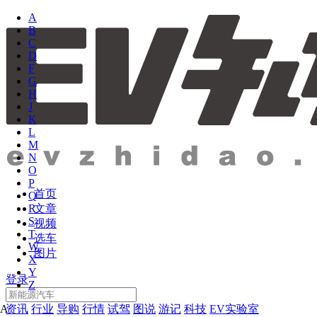
A
B
C
D
F
G
H
J
K
L
M
N
O
P
首页
Q
文章
R
S
视频
T
选车
W
图片
X
Y
登录
Z
资讯
行业
导购
行情
试驾
图说
游记
科技
EV实验室
A