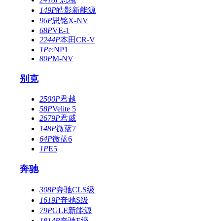
149P
皓影新能源
96P
思铭X-NV
68P
VE-1
2244P
本田CR-V
1P
e:NP1
80P
M-NV
别克
2500P
君越
58P
Velite 5
2679P
君威
148P
微蓝7
64P
微蓝6
1P
E5
奔驰
308P
奔驰CLS级
1619P
奔驰S级
79P
GLE新能源
1814P
奔驰E级