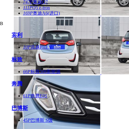
747P
奥迪Q7
111P
Q5 e-tron
169P
奥迪A6(进口)
B
宾利
10P
添越PHEV
标致
66P
标致508新能源
奔腾
61P
奔腾E01
巴博斯
45P
巴博斯 S级