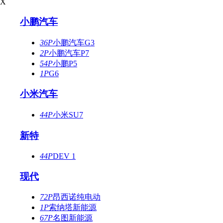
X
小鹏汽车
36P
小鹏汽车G3
2P
小鹏汽车P7
54P
小鹏P5
1P
G6
小米汽车
44P
小米SU7
新特
44P
DEV 1
现代
72P
昂西诺纯电动
1P
索纳塔新能源
67P
名图新能源