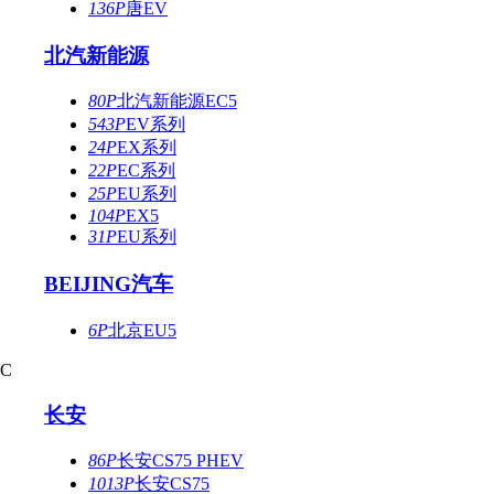
136P
唐EV
北汽新能源
80P
北汽新能源EC5
543P
EV系列
24P
EX系列
22P
EC系列
25P
EU系列
104P
EX5
31P
EU系列
BEIJING汽车
6P
北京EU5
C
长安
86P
长安CS75 PHEV
1013P
长安CS75