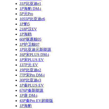
31P
比亚迪e1
1P
海豹 DM-i
5P
元Pro
1055P
比亚迪e6
1P
豹5
218P
汉EV
1P
海鸥
60P
驱逐舰05
1P
护卫舰07
1P
比亚迪元新能源
16P
宋PLUS DM-i
1P
宋PLUS EV
137P
元 EV
19P
比亚迪e2
77P
宋Pro DM-i
30P
比亚迪e3
1P
秦PLUS EV
676P
秦新能源
1P
唐 DM-i
43P
秦Pro EV超能版
1P
海豹