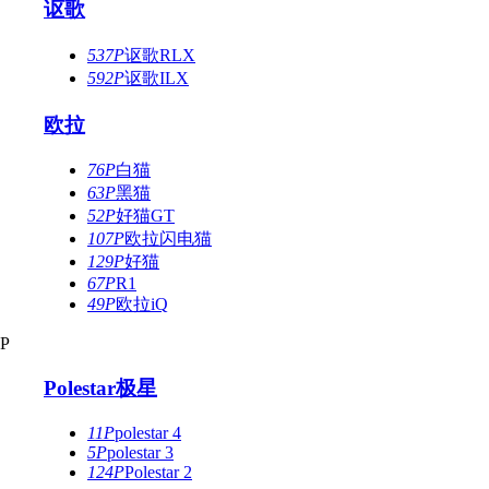
讴歌
537P
讴歌RLX
592P
讴歌ILX
欧拉
76P
白猫
63P
黑猫
52P
好猫GT
107P
欧拉闪电猫
129P
好猫
67P
R1
49P
欧拉iQ
P
Polestar极星
11P
polestar 4
5P
polestar 3
124P
Polestar 2