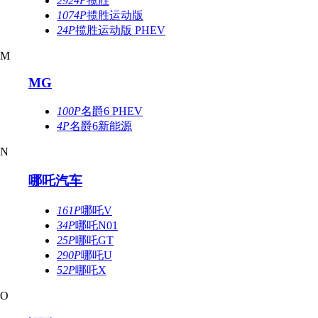
2924P
揽胜
1074P
揽胜运动版
24P
揽胜运动版 PHEV
M
MG
100P
名爵6 PHEV
4P
名爵6新能源
N
哪吒汽车
161P
哪吒V
34P
哪吒N01
25P
哪吒GT
290P
哪吒U
52P
哪吒X
O