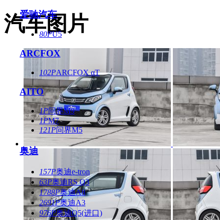
爱驰汽车
汽车图片
80P
U5
ARCFOX
102P
ARCFOX αT
AITO
1P
问界M9
1P
M7
121P
问界M5
奥迪
157P
奥迪e-tron
63P
奥迪RS Q3
1788P
奥迪A8
2691P
奥迪A3
976P
奥迪Q5(进口)