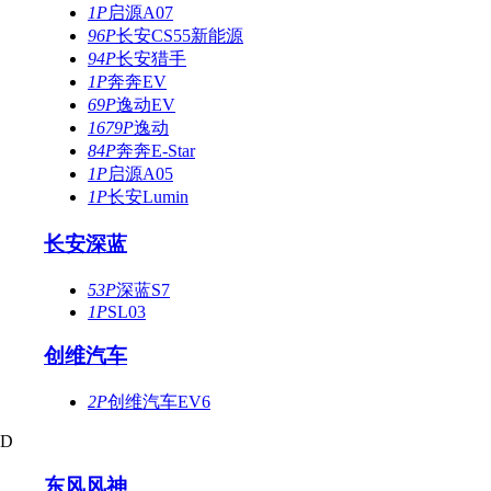
1P
启源A07
96P
长安CS55新能源
94P
长安猎手
1P
奔奔EV
69P
逸动EV
1679P
逸动
84P
奔奔E-Star
1P
启源A05
1P
长安Lumin
长安深蓝
53P
深蓝S7
1P
SL03
创维汽车
2P
创维汽车EV6
D
东风风神