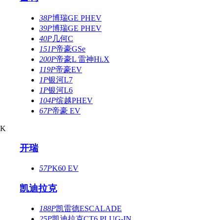
38P
博瑞GE PHEV
39P
博瑞GE PHEV
40P
几何C
151P
帝豪GSe
200P
帝豪L 雷神Hi.X
119P
帝豪EV
1P
银河L7
1P
银河L6
104P
缤越PHEV
67P
帝豪 EV
K
开瑞
57P
K60 EV
凯迪拉克
188P
凯雷德ESCALADE
25P
凯迪拉克CT6 PLUG-IN