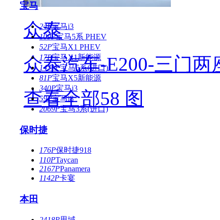
宝马
众泰
24P
宝马i3
109P
宝马5系 PHEV
52P
宝马X1 PHEV
17P
宝马X1新能源
众泰汽车-E200-三门
1471P
宝马5系(进口)
81P
宝马X5新能源
340P
宝马i3
查看全部58 图
59P
宝马i8
2069P
宝马3系(进口)
保时捷
176P
保时捷918
110P
Taycan
2167P
Panamera
1142P
卡宴
本田
2418P
思域