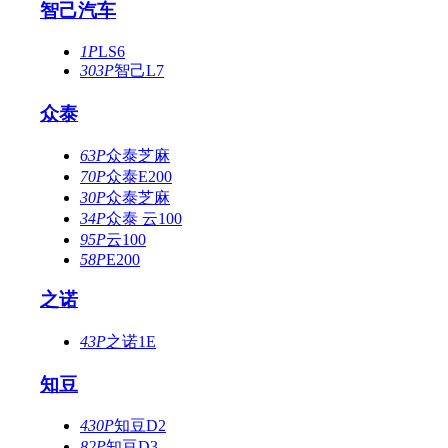
智己汽车
1P
LS6
303P
智己L7
众泰
63P
众泰芝麻
70P
众泰E200
30P
众泰芝麻
34P
众泰 云100
95P
云100
58P
E200
之诺
43P
之诺1E
知豆
430P
知豆D2
82P
知豆D3