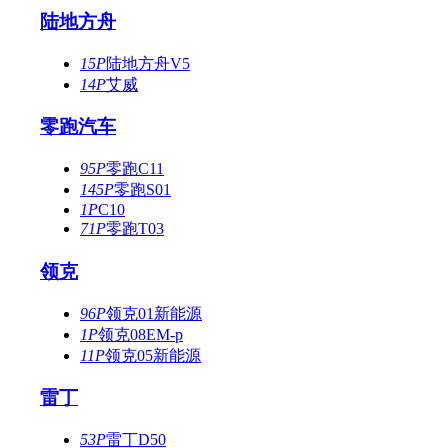
陆地方舟
15P
陆地方舟V5
14P
艾威
零跑汽车
95P
零跑C11
145P
零跑S01
1P
C10
71P
零跑T03
领克
96P
领克01新能源
1P
领克08EM-p
11P
领克05新能源
雷丁
53P
雷丁D50