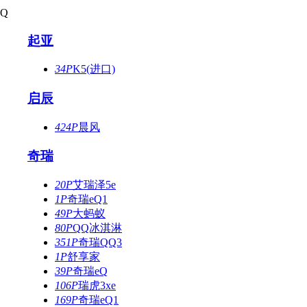
Q
起亚
34P
K5(进口)
启辰
424P
晨风
奇瑞
20P
艾瑞泽5e
1P
奇瑞eQ1
49P
大蚂蚁
80P
QQ冰淇淋
351P
奇瑞QQ3
1P
舒享家
39P
奇瑞eQ
106P
瑞虎3xe
169P
奇瑞eQ1