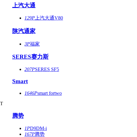
上汽大通
129P
上汽大通V80
陕汽通家
3P
福家
SERES赛力斯
207P
SERES SF5
Smart
1646P
smart fortwo
T
腾势
1P
D9DM-i
167P
腾势