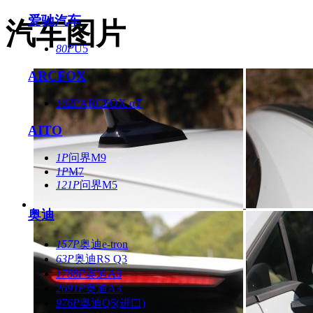
爱驰汽车
汽车图片
80P
U5
ARCFOX
102P
ARCFOX αT
AITO
1P
问界M9
1P
M7
121P
问界M5
奥迪
157P
奥迪e-tron
63P
奥迪RS Q3
1788P
奥迪A8
2691P
奥迪A3
976P
奥迪Q5(进口)