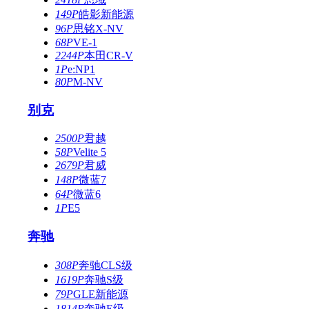
149P
皓影新能源
96P
思铭X-NV
68P
VE-1
2244P
本田CR-V
1P
e:NP1
80P
M-NV
别克
2500P
君越
58P
Velite 5
2679P
君威
148P
微蓝7
64P
微蓝6
1P
E5
奔驰
308P
奔驰CLS级
1619P
奔驰S级
79P
GLE新能源
1814P
奔驰E级