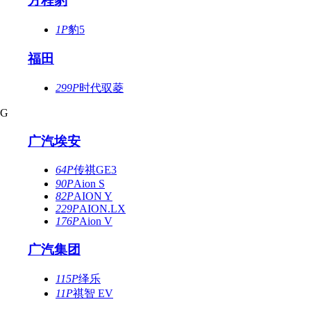
方程豹
1P
豹5
福田
299P
时代驭菱
G
广汽埃安
64P
传祺GE3
90P
Aion S
82P
AION Y
229P
AION.LX
176P
Aion V
广汽集团
115P
绎乐
11P
祺智 EV