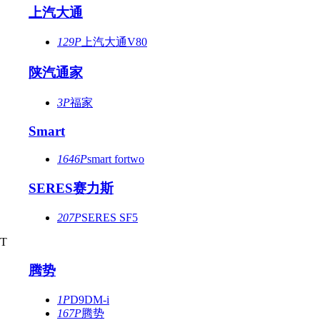
上汽大通
129P
上汽大通V80
陕汽通家
3P
福家
Smart
1646P
smart fortwo
SERES赛力斯
207P
SERES SF5
T
腾势
1P
D9DM-i
167P
腾势