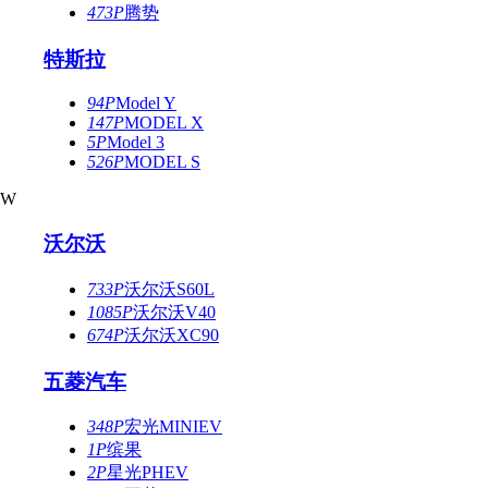
473P
腾势
特斯拉
94P
Model Y
147P
MODEL X
5P
Model 3
526P
MODEL S
W
沃尔沃
733P
沃尔沃S60L
1085P
沃尔沃V40
674P
沃尔沃XC90
五菱汽车
348P
宏光MINIEV
1P
缤果
2P
星光PHEV