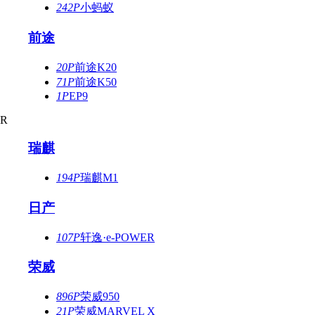
242P
小蚂蚁
前途
20P
前途K20
71P
前途K50
1P
EP9
R
瑞麒
194P
瑞麒M1
日产
107P
轩逸·e-POWER
荣威
896P
荣威950
21P
荣威MARVEL X