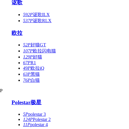
讴歌
592P
讴歌ILX
537P
讴歌RLX
欧拉
52P
好猫GT
107P
欧拉闪电猫
129P
好猫
67P
R1
49P
欧拉iQ
63P
黑猫
76P
白猫
P
Polestar极星
5P
polestar 3
124P
Polestar 2
11P
polestar 4