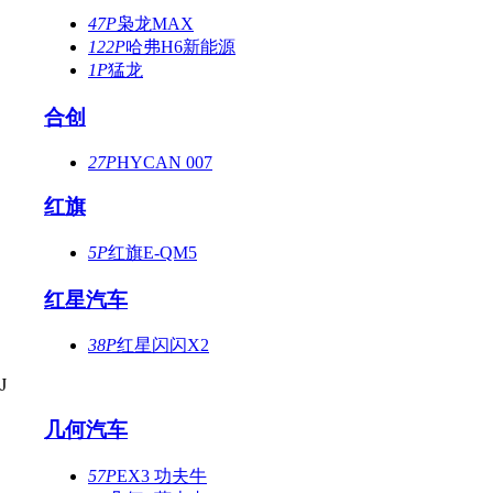
47P
枭龙MAX
122P
哈弗H6新能源
1P
猛龙
合创
27P
HYCAN 007
红旗
5P
红旗E-QM5
红星汽车
38P
红星闪闪X2
J
几何汽车
57P
EX3 功夫牛