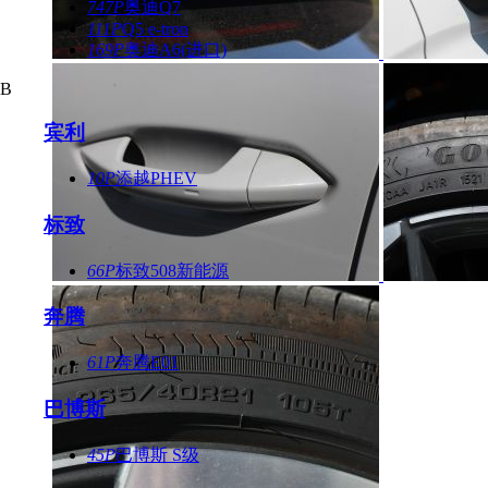
747P
奥迪Q7
111P
Q5 e-tron
169P
奥迪A6(进口)
B
宾利
10P
添越PHEV
标致
66P
标致508新能源
奔腾
61P
奔腾E01
巴博斯
45P
巴博斯 S级