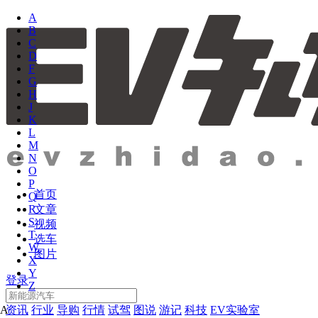
A
B
C
D
F
G
H
J
K
L
M
N
O
P
首页
Q
文章
R
S
视频
T
选车
W
图片
X
Y
登录
Z
资讯
行业
导购
行情
试驾
图说
游记
科技
EV实验室
A