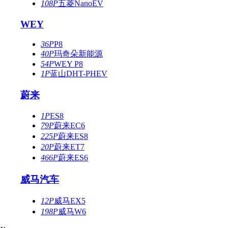
108P
五菱NanoEV
WEY
36P
P8
40P
玛奇朵新能源
54P
WEY P8
1P
蓝山DHT-PHEV
蔚来
1P
ES8
79P
蔚来EC6
225P
蔚来ES8
20P
蔚来ET7
466P
蔚来ES6
威马汽车
12P
威马EX5
198P
威马W6