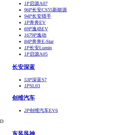
1P
启源A07
96P
长安CS55新能源
94P
长安猎手
1P
奔奔EV
69P
逸动EV
1679P
逸动
84P
奔奔E-Star
1P
长安Lumin
1P
启源A05
长安深蓝
53P
深蓝S7
1P
SL03
创维汽车
2P
创维汽车EV6
D
东风风神