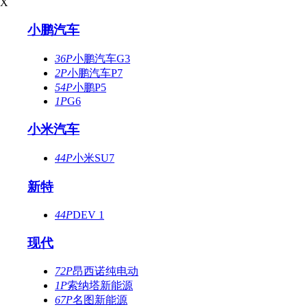
X
小鹏汽车
36P
小鹏汽车G3
2P
小鹏汽车P7
54P
小鹏P5
1P
G6
小米汽车
44P
小米SU7
新特
44P
DEV 1
现代
72P
昂西诺纯电动
1P
索纳塔新能源
67P
名图新能源