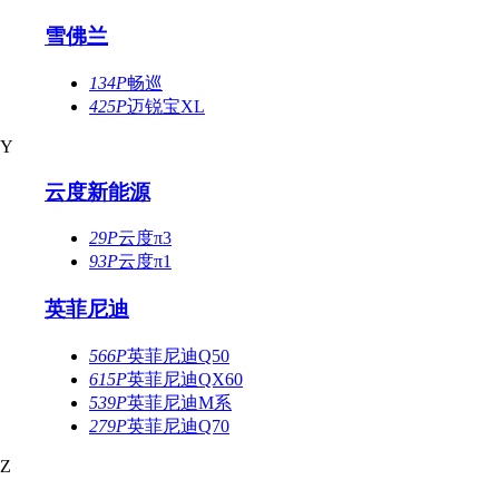
雪佛兰
134P
畅巡
425P
迈锐宝XL
Y
云度新能源
29P
云度π3
93P
云度π1
英菲尼迪
566P
英菲尼迪Q50
615P
英菲尼迪QX60
539P
英菲尼迪M系
279P
英菲尼迪Q70
Z