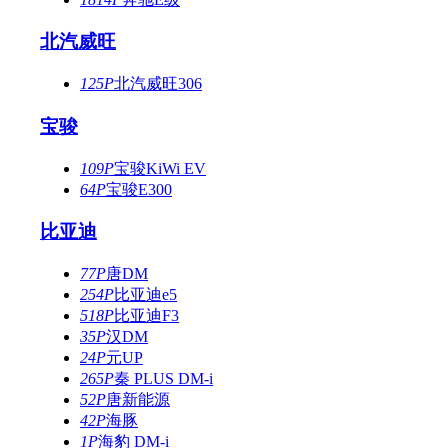
北汽威旺
125P
北汽威旺306
宝骏
109P
宝骏KiWi EV
64P
宝骏E300
比亚迪
77P
唐DM
254P
比亚迪e5
518P
比亚迪F3
35P
汉DM
24P
元UP
265P
秦 PLUS DM-i
52P
唐新能源
42P
海豚
1P
海豹 DM-i