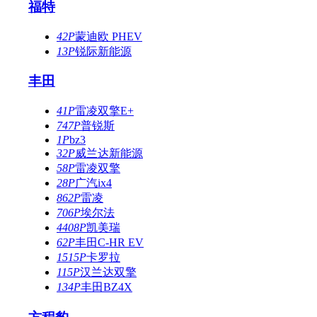
福特
42P
蒙迪欧 PHEV
13P
锐际新能源
丰田
41P
雷凌双擎E+
747P
普锐斯
1P
bz3
32P
威兰达新能源
58P
雷凌双擎
28P
广汽ix4
862P
雷凌
706P
埃尔法
4408P
凯美瑞
62P
丰田C-HR EV
1515P
卡罗拉
115P
汉兰达双擎
134P
丰田BZ4X