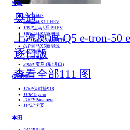
宝马
奥迪
24P
宝马i3
52P
宝马X1 PHEV
109P
宝马5系 PHEV
17P
宝马X1新能源
上汽奥迪-Q5 e-tron-50 
1471P
宝马5系(进口)
81P
宝马X5新能源
逐日版
340P
宝马i3
59P
宝马i8
2069P
宝马3系(进口)
查看全部111 图
保时捷
176P
保时捷918
110P
Taycan
2167P
Panamera
1142P
卡宴
本田
2418P
思域