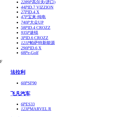
2289P
高尔夫(进口)
44P
ID.7 VIZZION
27P
ID.4 X
47P
宝来·纯电
740P
大众UP
58P
ID.4 CROZZ
935P
途锐
3P
ID.6 CROZZ
121P
帕萨特新能源
290P
ID.6 X
68P
e-Golf
F
法拉利
60P
SF90
飞凡汽车
6P
ES33
123P
MARVEL R