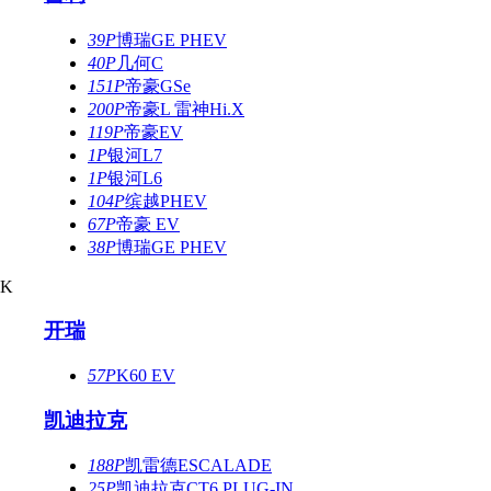
39P
博瑞GE PHEV
40P
几何C
151P
帝豪GSe
200P
帝豪L 雷神Hi.X
119P
帝豪EV
1P
银河L7
1P
银河L6
104P
缤越PHEV
67P
帝豪 EV
38P
博瑞GE PHEV
K
开瑞
57P
K60 EV
凯迪拉克
188P
凯雷德ESCALADE
25P
凯迪拉克CT6 PLUG-IN