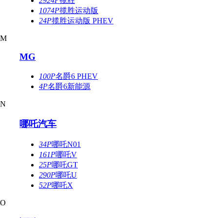
2924P
揽胜
1074P
揽胜运动版
24P
揽胜运动版 PHEV
M
MG
100P
名爵6 PHEV
4P
名爵6新能源
N
哪吒汽车
34P
哪吒N01
161P
哪吒V
25P
哪吒GT
290P
哪吒U
52P
哪吒X
O