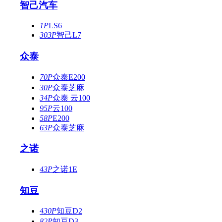
智己汽车
1P
LS6
303P
智己L7
众泰
70P
众泰E200
30P
众泰芝麻
34P
众泰 云100
95P
云100
58P
E200
63P
众泰芝麻
之诺
43P
之诺1E
知豆
430P
知豆D2
82P
知豆D3