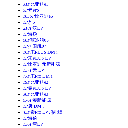
31P
比亚迪e1
5P
元Pro
1055P
比亚迪e6
1P
豹5
218P
汉EV
1P
海鸥
60P
驱逐舰05
1P
护卫舰07
16P
宋PLUS DM-i
1P
宋PLUS EV
1P
比亚迪元新能源
137P
元 EV
77P
宋Pro DM-i
19P
比亚迪e2
1P
秦PLUS EV
30P
比亚迪e3
676P
秦新能源
1P
唐 DM-i
43P
秦Pro EV超能版
1P
海豹
136P
唐EV