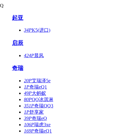
Q
起亚
34P
K5(进口)
启辰
424P
晨风
奇瑞
20P
艾瑞泽5e
1P
奇瑞eQ1
49P
大蚂蚁
80P
QQ冰淇淋
351P
奇瑞QQ3
1P
舒享家
39P
奇瑞eQ
106P
瑞虎3xe
169P
奇瑞eQ1