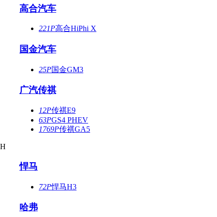
高合汽车
221P
高合HiPhi X
国金汽车
25P
国金GM3
广汽传祺
12P
传祺E9
63P
GS4 PHEV
1769P
传祺GA5
H
悍马
72P
悍马H3
哈弗