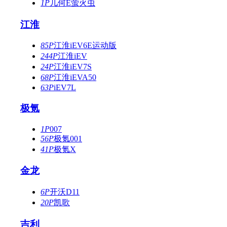
1P
几何E萤火虫
江淮
85P
江淮iEV6E运动版
244P
江淮iEV
24P
江淮iEV7S
68P
江淮iEVA50
63P
iEV7L
极氪
1P
007
56P
极氪001
41P
极氪X
金龙
6P
开沃D11
20P
凯歌
吉利