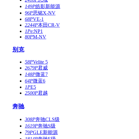
149P
皓影新能源
96P
思铭X-NV
68P
VE-1
2244P
本田CR-V
1P
e:NP1
80P
M-NV
别克
58P
Velite 5
2679P
君威
148P
微蓝7
64P
微蓝6
1P
E5
2500P
君越
奔驰
308P
奔驰CLS级
1619P
奔驰S级
79P
GLE新能源
1814P
奔驰E级