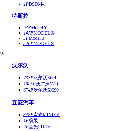
1P
D9DM-i
特斯拉
94P
Model Y
147P
MODEL X
5P
Model 3
526P
MODEL S
W
沃尔沃
733P
沃尔沃S60L
1085P
沃尔沃V40
674P
沃尔沃XC90
五菱汽车
348P
宏光MINIEV
1P
缤果
2P
星光PHEV