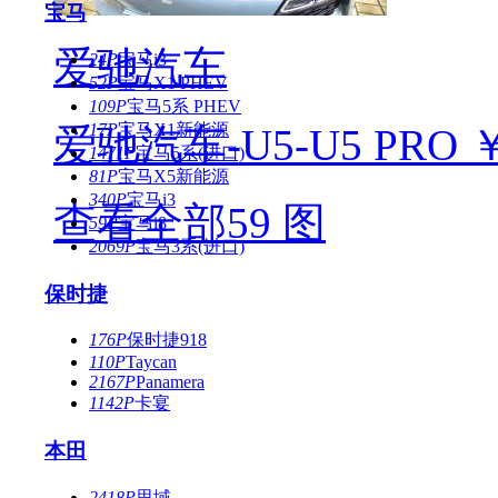
宝马
爱驰汽车
24P
宝马i3
52P
宝马X1 PHEV
109P
宝马5系 PHEV
17P
宝马X1新能源
爱驰汽车-U5-U5 PRO ￥
1471P
宝马5系(进口)
81P
宝马X5新能源
340P
宝马i3
查看全部59 图
59P
宝马i8
2069P
宝马3系(进口)
保时捷
176P
保时捷918
110P
Taycan
2167P
Panamera
1142P
卡宴
本田
2418P
思域