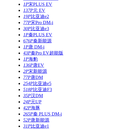
1P
宋PLUS EV
137P
元 EV
19P
比亚迪e2
77P
宋Pro DM-i
30P
比亚迪e3
1P
秦PLUS EV
676P
秦新能源
1P
唐 DM-i
43P
秦Pro EV超能版
1P
海豹
136P
唐EV
2P
宋新能源
77P
唐DM
254P
比亚迪e5
518P
比亚迪F3
35P
汉DM
24P
元UP
42P
海豚
265P
秦 PLUS DM-i
52P
唐新能源
31P
比亚迪e1