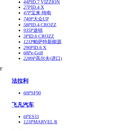
44P
ID.7 VIZZION
27P
ID.4 X
47P
宝来·纯电
740P
大众UP
58P
ID.4 CROZZ
935P
途锐
3P
ID.6 CROZZ
121P
帕萨特新能源
290P
ID.6 X
68P
e-Golf
2289P
高尔夫(进口)
F
法拉利
60P
SF90
飞凡汽车
6P
ES33
123P
MARVEL R