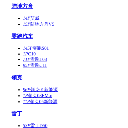
陆地方舟
14P
艾威
15P
陆地方舟V5
零跑汽车
145P
零跑S01
1P
C10
71P
零跑T03
95P
零跑C11
领克
96P
领克01新能源
1P
领克08EM-p
11P
领克05新能源
雷丁
53P
雷丁D50