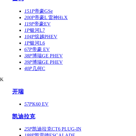
151P
帝豪GSe
200P
帝豪L 雷神Hi.X
119P
帝豪EV
1P
银河L7
104P
缤越PHEV
1P
银河L6
67P
帝豪 EV
38P
博瑞GE PHEV
39P
博瑞GE PHEV
40P
几何C
K
开瑞
57P
K60 EV
凯迪拉克
25P
凯迪拉克CT6 PLUG-IN
188P
凯雷德ESCALADE