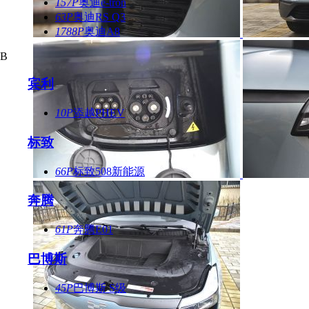
157P
奥迪e-tron
63P
奥迪RS Q3
1788P
奥迪A8
B
宾利
10P
添越PHEV
标致
66P
标致508新能源
奔腾
61P
奔腾E01
巴博斯
45P
巴博斯 S级