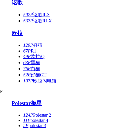
讴歌
592P
讴歌ILX
537P
讴歌RLX
欧拉
129P
好猫
67P
R1
49P
欧拉iQ
63P
黑猫
76P
白猫
52P
好猫GT
107P
欧拉闪电猫
P
Polestar极星
124P
Polestar 2
11P
polestar 4
5P
polestar 3