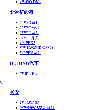
1P
海豹 DM-i
北汽新能源
24P
EX系列
22P
EC系列
25P
EU系列
31P
EU系列
104P
EX5
80P
北汽新能源EC5
543P
EV系列
BEIJING汽车
6P
北京EU5
C
长安
1P
启源A07
96P
长安CS55新能源