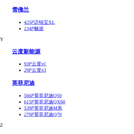
雪佛兰
425P
迈锐宝XL
134P
畅巡
Y
云度新能源
93P
云度π1
29P
云度π3
英菲尼迪
566P
英菲尼迪Q50
615P
英菲尼迪QX60
539P
英菲尼迪M系
279P
英菲尼迪Q70
Z