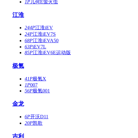
1P
几何E萤火虫
江淮
244P
江淮iEV
24P
江淮iEV7S
68P
江淮iEVA50
63P
iEV7L
85P
江淮iEV6E运动版
极氪
41P
极氪X
1P
007
56P
极氪001
金龙
6P
开沃D11
20P
凯歌
吉利