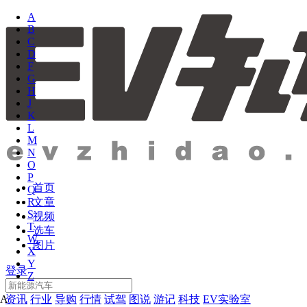
A
B
C
D
F
G
H
J
K
L
M
N
O
P
首页
Q
文章
R
S
视频
T
选车
W
图片
X
Y
登录
Z
资讯
行业
导购
行情
试驾
图说
游记
科技
EV实验室
A