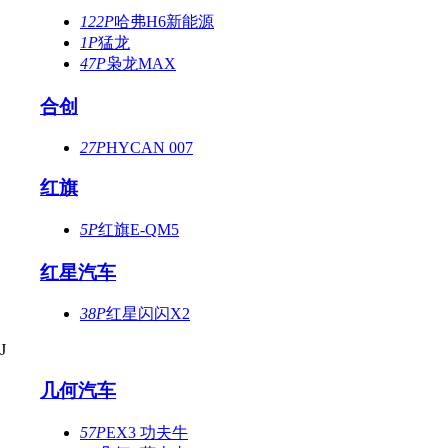
122P
哈弗H6新能源
1P
猛龙
47P
枭龙MAX
合创
27P
HYCAN 007
红旗
5P
红旗E-QM5
红星汽车
38P
红星闪闪X2
J
几何汽车
57P
EX3 功夫牛