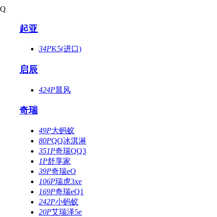
Q
起亚
34P
K5(进口)
启辰
424P
晨风
奇瑞
49P
大蚂蚁
80P
QQ冰淇淋
351P
奇瑞QQ3
1P
舒享家
39P
奇瑞eQ
106P
瑞虎3xe
169P
奇瑞eQ1
242P
小蚂蚁
20P
艾瑞泽5e