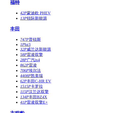
福特
42P
蒙迪欧 PHEV
13P
锐际新能源
丰田
747P
普锐斯
1P
bz3
32P
威兰达新能源
58P
雷凌双擎
28P
广汽ix4
862P
雷凌
706P
埃尔法
4408P
凯美瑞
62P
丰田C-HR EV
1515P
卡罗拉
115P
汉兰达双擎
134P
丰田BZ4X
41P
雷凌双擎E+