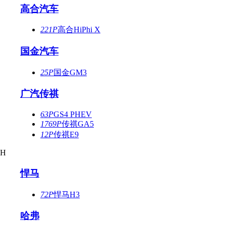
高合汽车
221P
高合HiPhi X
国金汽车
25P
国金GM3
广汽传祺
63P
GS4 PHEV
1769P
传祺GA5
12P
传祺E9
H
悍马
72P
悍马H3
哈弗