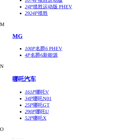
1074P
揽胜运动版
24P
揽胜运动版 PHEV
2924P
揽胜
M
MG
100P
名爵6 PHEV
4P
名爵6新能源
N
哪吒汽车
161P
哪吒V
34P
哪吒N01
25P
哪吒GT
290P
哪吒U
52P
哪吒X
O