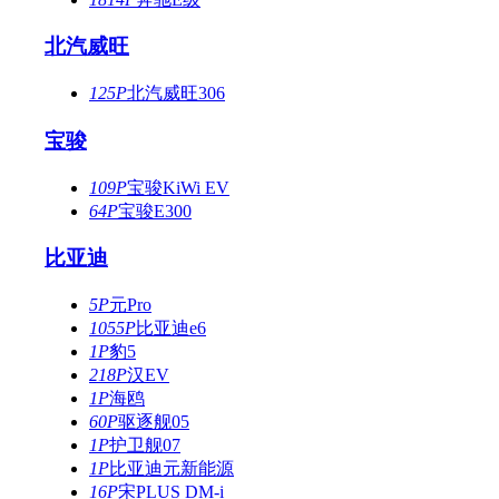
北汽威旺
125P
北汽威旺306
宝骏
109P
宝骏KiWi EV
64P
宝骏E300
比亚迪
5P
元Pro
1055P
比亚迪e6
1P
豹5
218P
汉EV
1P
海鸥
60P
驱逐舰05
1P
护卫舰07
1P
比亚迪元新能源
16P
宋PLUS DM-i