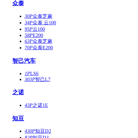
众泰
30P
众泰芝麻
34P
众泰 云100
95P
云100
58P
E200
63P
众泰芝麻
70P
众泰E200
智己汽车
1P
LS6
303P
智己L7
之诺
43P
之诺1E
知豆
430P
知豆D2
82P
知豆D3