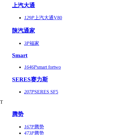
上汽大通
129P
上汽大通V80
陕汽通家
3P
福家
Smart
1646P
smart fortwo
SERES赛力斯
207P
SERES SF5
T
腾势
167P
腾势
473P
腾势