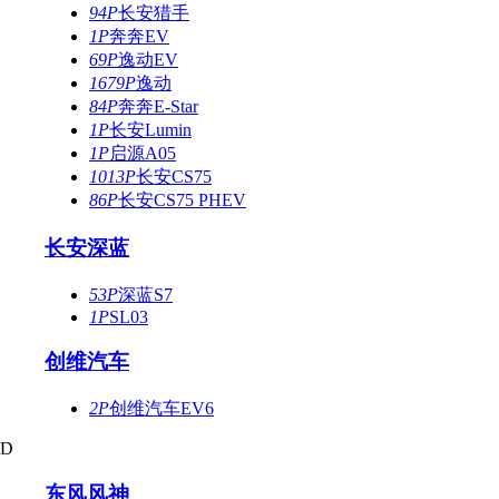
94P
长安猎手
1P
奔奔EV
69P
逸动EV
1679P
逸动
84P
奔奔E-Star
1P
长安Lumin
1P
启源A05
1013P
长安CS75
86P
长安CS75 PHEV
长安深蓝
53P
深蓝S7
1P
SL03
创维汽车
2P
创维汽车EV6
D
东风风神