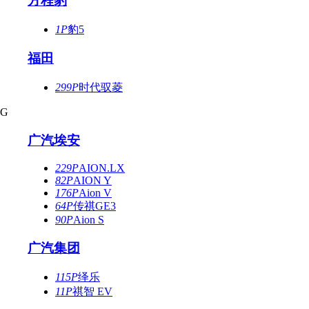
方程豹
1P
豹5
福田
299P
时代驭菱
G
广汽埃安
229P
AION.LX
82P
AION Y
176P
Aion V
64P
传祺GE3
90P
Aion S
广汽集团
115P
绎乐
11P
祺智 EV