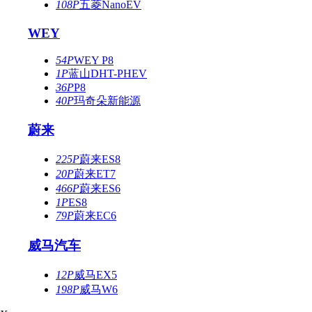
108P
五菱NanoEV
WEY
54P
WEY P8
1P
蓝山DHT-PHEV
36P
P8
40P
玛奇朵新能源
蔚来
225P
蔚来ES8
20P
蔚来ET7
466P
蔚来ES6
1P
ES8
79P
蔚来EC6
威马汽车
12P
威马EX5
198P
威马W6