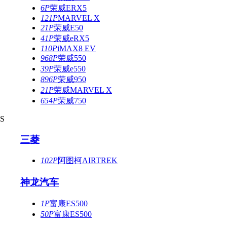
6P
荣威ERX5
121P
MARVEL X
21P
荣威E50
41P
荣威eRX5
110P
iMAX8 EV
968P
荣威550
39P
荣威e550
896P
荣威950
21P
荣威MARVEL X
654P
荣威750
S
三菱
102P
阿图柯AIRTREK
神龙汽车
1P
富康ES500
50P
富康ES500