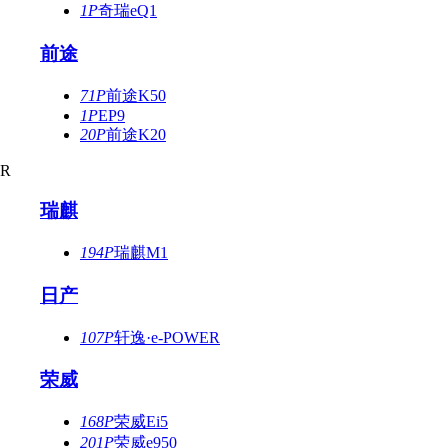
1P
奇瑞eQ1
前途
71P
前途K50
1P
EP9
20P
前途K20
R
瑞麒
194P
瑞麒M1
日产
107P
轩逸·e-POWER
荣威
168P
荣威Ei5
201P
荣威e950