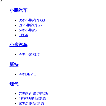
X
小鹏汽车
36P
小鹏汽车G3
2P
小鹏汽车P7
54P
小鹏P5
1P
G6
小米汽车
44P
小米SU7
新特
44P
DEV 1
现代
72P
昂西诺纯电动
1P
索纳塔新能源
67P
名图新能源