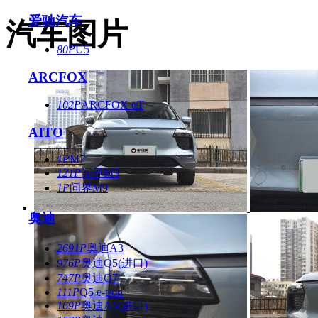
爱驰汽车
汽车图片
80P
U5
ARCFOX
102P
ARCFOX αT
AITO
1P
M7
121P
问界M5
1P
问界M9
奥迪
2691P
奥迪A3
976P
奥迪Q5(进口)
747P
奥迪Q7
111P
Q5 e-tron
169P
奥迪A6(进口)