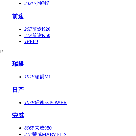
242P
小蚂蚁
前途
20P
前途K20
71P
前途K50
1P
EP9
R
瑞麒
194P
瑞麒M1
日产
107P
轩逸·e-POWER
荣威
896P
荣威950
21P
荣威MARVEL X