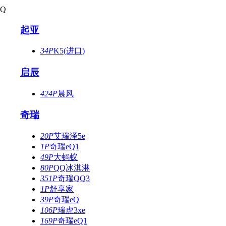
Q
起亚
34P
K5(进口)
启辰
424P
晨风
奇瑞
20P
艾瑞泽5e
1P
奇瑞eQ1
49P
大蚂蚁
80P
QQ冰淇淋
351P
奇瑞QQ3
1P
舒享家
39P
奇瑞eQ
106P
瑞虎3xe
169P
奇瑞eQ1