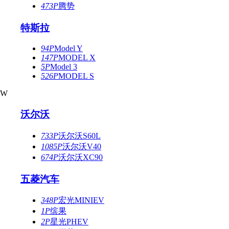
473P
腾势
特斯拉
94P
Model Y
147P
MODEL X
5P
Model 3
526P
MODEL S
W
沃尔沃
733P
沃尔沃S60L
1085P
沃尔沃V40
674P
沃尔沃XC90
五菱汽车
348P
宏光MINIEV
1P
缤果
2P
星光PHEV