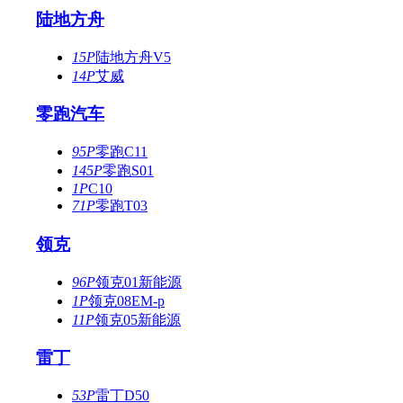
陆地方舟
15P
陆地方舟V5
14P
艾威
零跑汽车
95P
零跑C11
145P
零跑S01
1P
C10
71P
零跑T03
领克
96P
领克01新能源
1P
领克08EM-p
11P
领克05新能源
雷丁
53P
雷丁D50