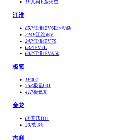
1P
几何E萤火虫
江淮
85P
江淮iEV6E运动版
244P
江淮iEV
24P
江淮iEV7S
63P
iEV7L
68P
江淮iEVA50
极氪
1P
007
56P
极氪001
41P
极氪X
金龙
6P
开沃D11
20P
凯歌
吉利