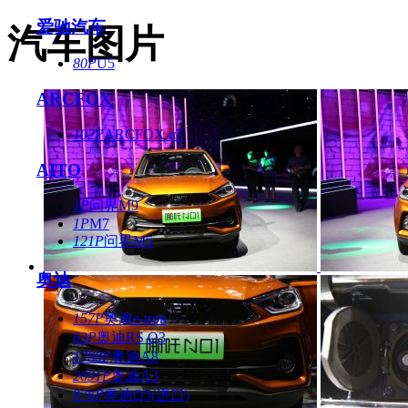
爱驰汽车
汽车图片
80P
U5
ARCFOX
102P
ARCFOX αT
AITO
1P
问界M9
1P
M7
121P
问界M5
奥迪
157P
奥迪e-tron
63P
奥迪RS Q3
1788P
奥迪A8
2691P
奥迪A3
976P
奥迪Q5(进口)