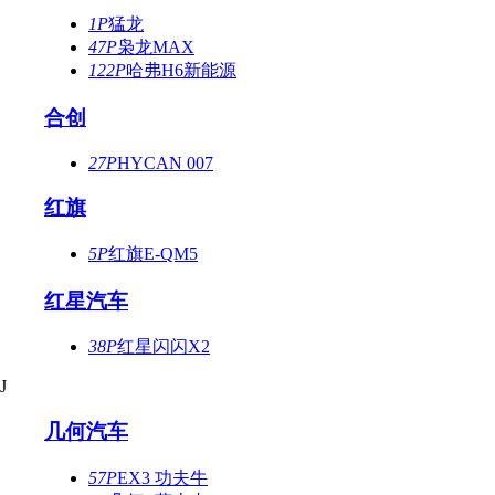
1P
猛龙
47P
枭龙MAX
122P
哈弗H6新能源
合创
27P
HYCAN 007
红旗
5P
红旗E-QM5
红星汽车
38P
红星闪闪X2
J
几何汽车
57P
EX3 功夫牛