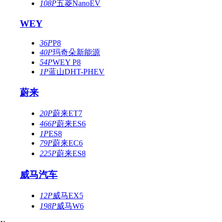
108P
五菱NanoEV
WEY
36P
P8
40P
玛奇朵新能源
54P
WEY P8
1P
蓝山DHT-PHEV
蔚来
20P
蔚来ET7
466P
蔚来ES6
1P
ES8
79P
蔚来EC6
225P
蔚来ES8
威马汽车
12P
威马EX5
198P
威马W6