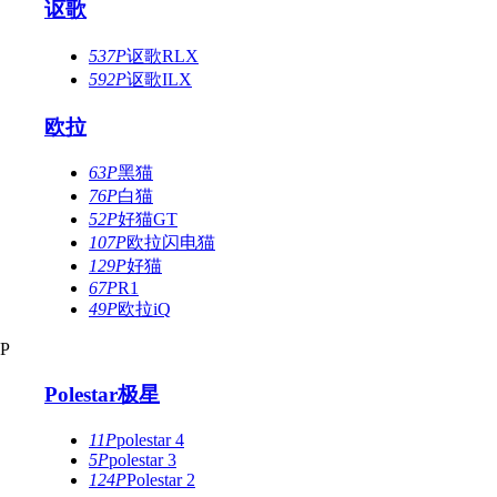
讴歌
537P
讴歌RLX
592P
讴歌ILX
欧拉
63P
黑猫
76P
白猫
52P
好猫GT
107P
欧拉闪电猫
129P
好猫
67P
R1
49P
欧拉iQ
P
Polestar极星
11P
polestar 4
5P
polestar 3
124P
Polestar 2