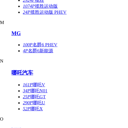
2924P
揽胜
1074P
揽胜运动版
24P
揽胜运动版 PHEV
M
MG
100P
名爵6 PHEV
4P
名爵6新能源
N
哪吒汽车
161P
哪吒V
34P
哪吒N01
25P
哪吒GT
290P
哪吒U
52P
哪吒X
O