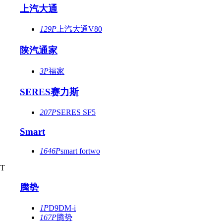
上汽大通
129P
上汽大通V80
陕汽通家
3P
福家
SERES赛力斯
207P
SERES SF5
Smart
1646P
smart fortwo
T
腾势
1P
D9DM-i
167P
腾势