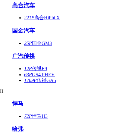
高合汽车
221P
高合HiPhi X
国金汽车
25P
国金GM3
广汽传祺
12P
传祺E9
63P
GS4 PHEV
1769P
传祺GA5
H
悍马
72P
悍马H3
哈弗