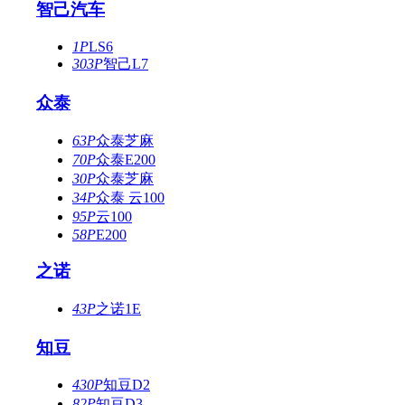
智己汽车
1P
LS6
303P
智己L7
众泰
63P
众泰芝麻
70P
众泰E200
30P
众泰芝麻
34P
众泰 云100
95P
云100
58P
E200
之诺
43P
之诺1E
知豆
430P
知豆D2
82P
知豆D3