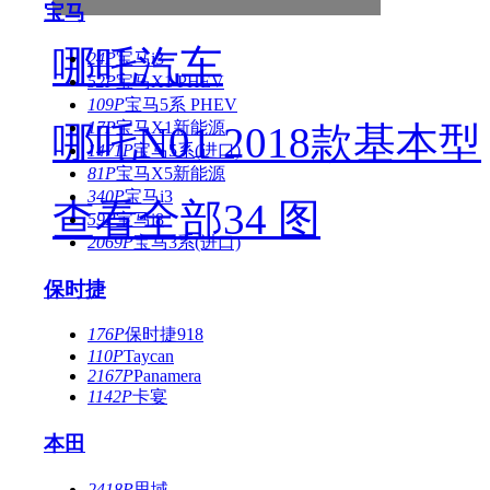
宝马
哪吒汽车
24P
宝马i3
52P
宝马X1 PHEV
109P
宝马5系 PHEV
17P
宝马X1新能源
哪吒N01 2018款基本型
1471P
宝马5系(进口)
81P
宝马X5新能源
340P
宝马i3
查看全部34 图
59P
宝马i8
2069P
宝马3系(进口)
保时捷
176P
保时捷918
110P
Taycan
2167P
Panamera
1142P
卡宴
本田
2418P
思域