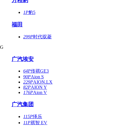
方程豹
1P
豹5
福田
299P
时代驭菱
G
广汽埃安
64P
传祺GE3
90P
Aion S
229P
AION.LX
82P
AION Y
176P
Aion V
广汽集团
115P
绎乐
11P
祺智 EV