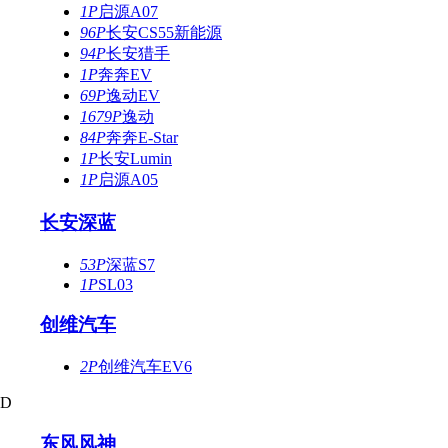
1P
启源A07
96P
长安CS55新能源
94P
长安猎手
1P
奔奔EV
69P
逸动EV
1679P
逸动
84P
奔奔E-Star
1P
长安Lumin
1P
启源A05
长安深蓝
53P
深蓝S7
1P
SL03
创维汽车
2P
创维汽车EV6
D
东风风神