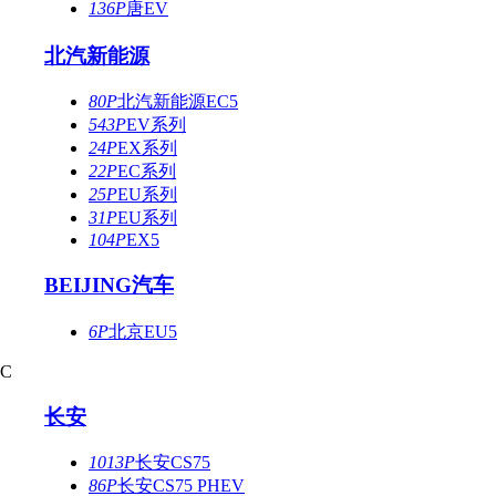
136P
唐EV
北汽新能源
80P
北汽新能源EC5
543P
EV系列
24P
EX系列
22P
EC系列
25P
EU系列
31P
EU系列
104P
EX5
BEIJING汽车
6P
北京EU5
C
长安
1013P
长安CS75
86P
长安CS75 PHEV