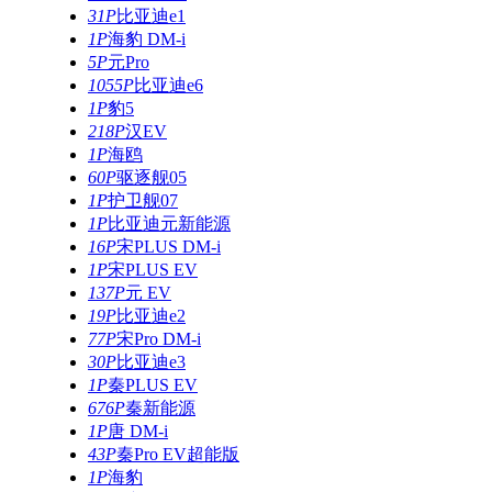
31P
比亚迪e1
1P
海豹 DM-i
5P
元Pro
1055P
比亚迪e6
1P
豹5
218P
汉EV
1P
海鸥
60P
驱逐舰05
1P
护卫舰07
1P
比亚迪元新能源
16P
宋PLUS DM-i
1P
宋PLUS EV
137P
元 EV
19P
比亚迪e2
77P
宋Pro DM-i
30P
比亚迪e3
1P
秦PLUS EV
676P
秦新能源
1P
唐 DM-i
43P
秦Pro EV超能版
1P
海豹