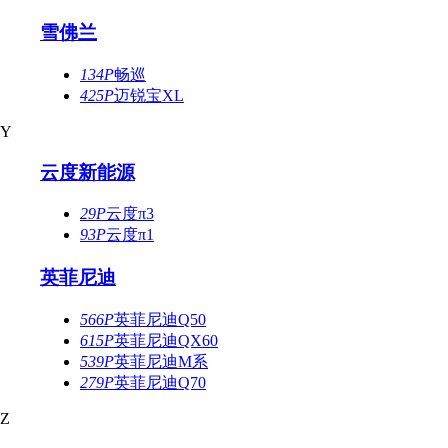
雪佛兰
134P
畅巡
425P
迈锐宝XL
Y
云度新能源
29P
云度π3
93P
云度π1
英菲尼迪
566P
英菲尼迪Q50
615P
英菲尼迪QX60
539P
英菲尼迪M系
279P
英菲尼迪Q70
Z