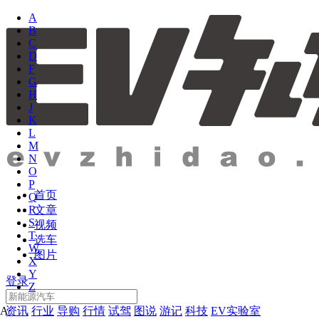
A
B
C
D
F
G
H
J
K
L
M
N
O
P
首页
Q
文章
R
S
视频
T
选车
W
图片
X
Y
登录
Z
资讯
行业
导购
行情
试驾
图说
游记
科技
EV实验室
A