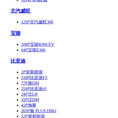
北汽威旺
125P
北汽威旺306
宝骏
109P
宝骏KiWi EV
64P
宝骏E300
比亚迪
2P
宋新能源
518P
比亚迪F3
77P
唐DM
254P
比亚迪e5
24P
元UP
35P
汉DM
42P
海豚
265P
秦 PLUS DM-i
52P
唐新能源