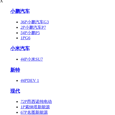
X
小鹏汽车
36P
小鹏汽车G3
2P
小鹏汽车P7
54P
小鹏P5
1P
G6
小米汽车
44P
小米SU7
新特
44P
DEV 1
现代
72P
昂西诺纯电动
1P
索纳塔新能源
67P
名图新能源