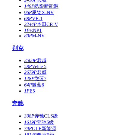
149P
皓影新能源
96P
思铭X-NV
68P
VE-1
2244P
本田CR-V
1P
e:NP1
80P
M-NV
别克
2500P
君越
58P
Velite 5
2679P
君威
148P
微蓝7
64P
微蓝6
1P
E5
奔驰
308P
奔驰CLS级
1619P
奔驰S级
79P
GLE新能源
1814P
奔驰E级