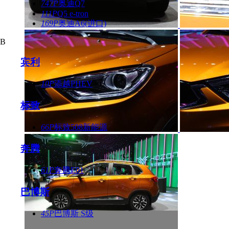
747P
奥迪Q7
111P
Q5 e-tron
169P
奥迪A6(进口)
B
宾利
10P
添越PHEV
标致
66P
标致508新能源
奔腾
61P
奔腾E01
巴博斯
45P
巴博斯 S级