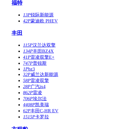
福特
13P
锐际新能源
42P
蒙迪欧 PHEV
丰田
115P
汉兰达双擎
134P
丰田BZ4X
41P
雷凌双擎E+
747P
普锐斯
1P
bz3
32P
威兰达新能源
58P
雷凌双擎
28P
广汽ix4
862P
雷凌
706P
埃尔法
4408P
凯美瑞
62P
丰田C-HR EV
1515P
卡罗拉