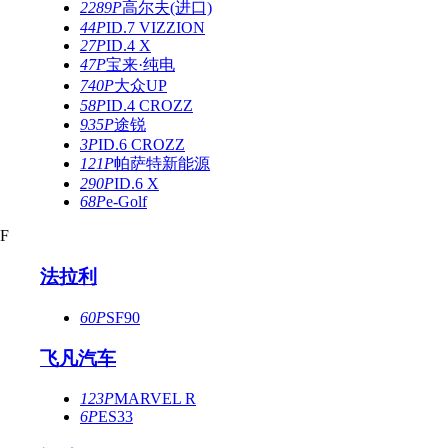
2289P
高尔夫(进口)
44P
ID.7 VIZZION
27P
ID.4 X
47P
宝来·纯电
740P
大众UP
58P
ID.4 CROZZ
935P
途锐
3P
ID.6 CROZZ
121P
帕萨特新能源
290P
ID.6 X
68P
e-Golf
F
法拉利
60P
SF90
飞凡汽车
123P
MARVEL R
6P
ES33