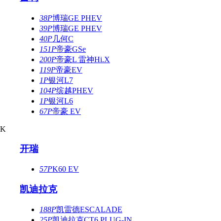
38P
博瑞GE PHEV
39P
博瑞GE PHEV
40P
几何C
151P
帝豪GSe
200P
帝豪L 雷神Hi.X
119P
帝豪EV
1P
银河L7
104P
缤越PHEV
1P
银河L6
67P
帝豪 EV
K
开瑞
57P
K60 EV
凯迪拉克
188P
凯雷德ESCALADE
25P
凯迪拉克CT6 PLUG-IN