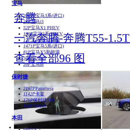
宝马
奔腾
2069P
宝马3系(进口)
24P
宝马i3
52P
宝马X1 PHEV
109P
宝马5系 PHEV
一汽奔腾-奔腾T55-1.
17P
宝马X1新能源
1471P
宝马5系(进口)
81P
宝马X5新能源
查看全部96 图
340P
宝马i3
59P
宝马i8
保时捷
2167P
Panamera
1142P
卡宴
176P
保时捷918
110P
Taycan
本田
68P
VE-1