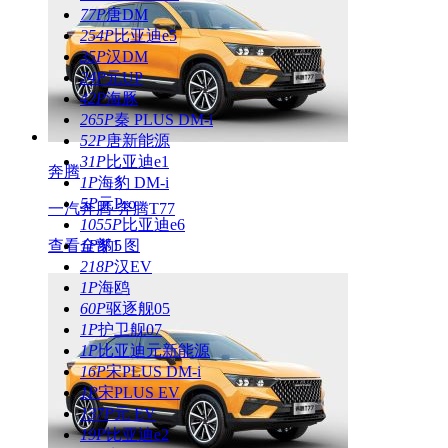
77P
唐DM
254P
比亚迪e5
35P
汉DM
24P
元UP
42P
海豚
265P
秦 PLUS DM-i
52P
唐新能源
31P
比亚迪e1
奔腾
1P
海豹 DM-i
5P
元Pro
一汽奔腾-奔腾T77
1055P
比亚迪e6
查看全部1 图
1P
豹5
218P
汉EV
1P
海鸥
60P
驱逐舰05
1P
护卫舰07
1P
比亚迪元新能源
16P
宋PLUS DM-i
1P
宋PLUS EV
137P
元 EV
19P
比亚迪e2