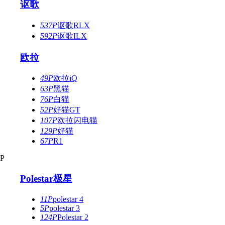
讴歌
537P
讴歌RLX
592P
讴歌ILX
欧拉
49P
欧拉iQ
63P
黑猫
76P
白猫
52P
好猫GT
107P
欧拉闪电猫
129P
好猫
67P
R1
P
Polestar极星
11P
polestar 4
5P
polestar 3
124P
Polestar 2