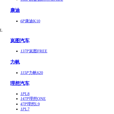
康迪
6P
康迪K10
L
岚图汽车
137P
岚图FREE
力帆
115P
力帆620
理想汽车
1P
L8
147P
理想ONE
47P
理想L9
1P
L7