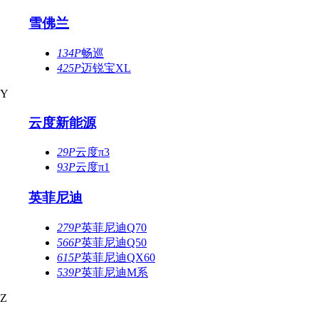
雪佛兰
134P
畅巡
425P
迈锐宝XL
Y
云度新能源
29P
云度π3
93P
云度π1
英菲尼迪
279P
英菲尼迪Q70
566P
英菲尼迪Q50
615P
英菲尼迪QX60
539P
英菲尼迪M系
Z