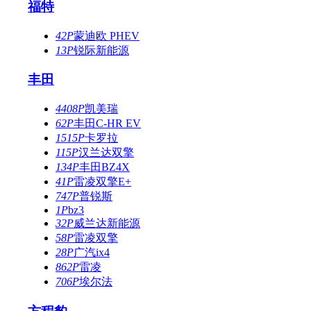
福特
42P
蒙迪欧 PHEV
13P
锐际新能源
丰田
4408P
凯美瑞
62P
丰田C-HR EV
1515P
卡罗拉
115P
汉兰达双擎
134P
丰田BZ4X
41P
雷凌双擎E+
747P
普锐斯
1P
bz3
32P
威兰达新能源
58P
雷凌双擎
28P
广汽ix4
862P
雷凌
706P
埃尔法