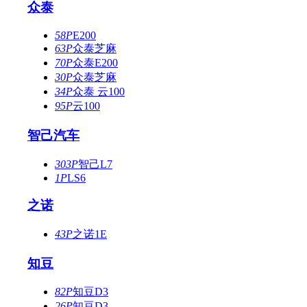
众泰
58P
E200
63P
众泰芝麻
70P
众泰E200
30P
众泰芝麻
34P
众泰 云100
95P
云100
智己汽车
303P
智己L7
1P
LS6
之诺
43P
之诺1E
知豆
82P
知豆D3
26P
知豆D3