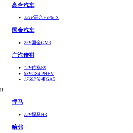
高合汽车
221P
高合HiPhi X
国金汽车
25P
国金GM3
广汽传祺
12P
传祺E9
63P
GS4 PHEV
1769P
传祺GA5
H
悍马
72P
悍马H3
哈弗