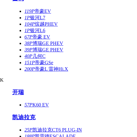
119P
帝豪EV
1P
银河L7
104P
缤越PHEV
1P
银河L6
67P
帝豪 EV
38P
博瑞GE PHEV
39P
博瑞GE PHEV
40P
几何C
151P
帝豪GSe
200P
帝豪L 雷神Hi.X
K
开瑞
57P
K60 EV
凯迪拉克
25P
凯迪拉克CT6 PLUG-IN
188P
凯雷德ESCALADE