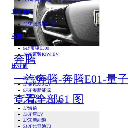
北汽威旺
125P
北汽威旺306
宝骏
64P
宝骏E300
109P
宝骏KiWi EV
奔腾
比亚迪
一汽奔腾-奔腾E01-量子
30P
比亚迪e3
1P
秦PLUS EV
676P
秦新能源
查看全部61 图
1P
唐 DM-i
43P
秦Pro EV超能版
1P
海豹
136P
唐EV
2P
宋新能源
518P
比亚迪F3