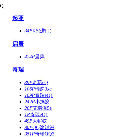
Q
起亚
34P
K5(进口)
启辰
424P
晨风
奇瑞
39P
奇瑞eQ
106P
瑞虎3xe
169P
奇瑞eQ1
242P
小蚂蚁
20P
艾瑞泽5e
1P
奇瑞eQ1
49P
大蚂蚁
80P
QQ冰淇淋
351P
奇瑞QQ3