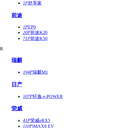
1P
舒享家
前途
1P
EP9
20P
前途K20
71P
前途K50
R
瑞麒
194P
瑞麒M1
日产
107P
轩逸·e-POWER
荣威
41P
荣威eRX5
110P
iMAX8 EV