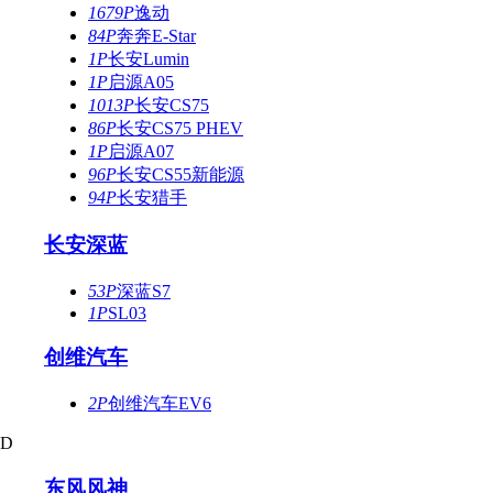
1679P
逸动
84P
奔奔E-Star
1P
长安Lumin
1P
启源A05
1013P
长安CS75
86P
长安CS75 PHEV
1P
启源A07
96P
长安CS55新能源
94P
长安猎手
长安深蓝
53P
深蓝S7
1P
SL03
创维汽车
2P
创维汽车EV6
D
东风风神