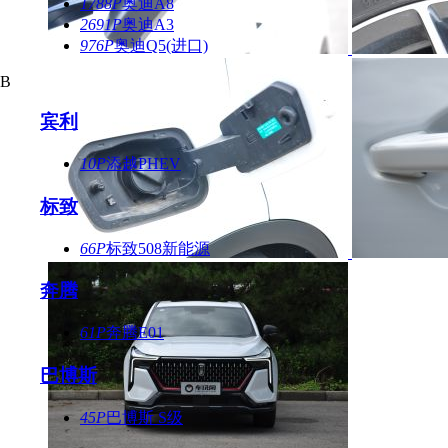
1788P
奥迪A8
2691P
奥迪A3
976P
奥迪Q5(进口)
B
宾利
10P
添越PHEV
标致
66P
标致508新能源
奔腾
61P
奔腾E01
巴博斯
45P
巴博斯 S级