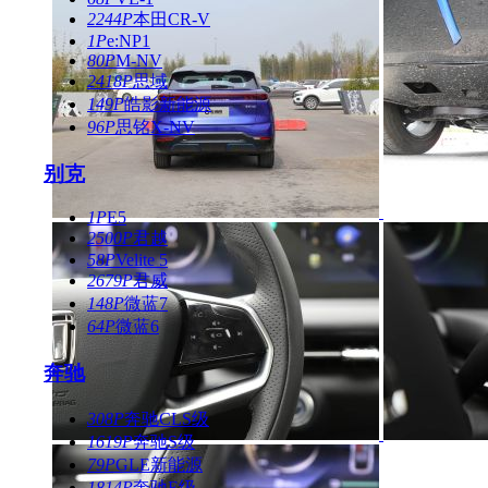
2244P
本田CR-V
1P
e:NP1
80P
M-NV
2418P
思域
149P
皓影新能源
96P
思铭X-NV
别克
1P
E5
2500P
君越
58P
Velite 5
2679P
君威
148P
微蓝7
64P
微蓝6
奔驰
308P
奔驰CLS级
1619P
奔驰S级
79P
GLE新能源
1814P
奔驰E级