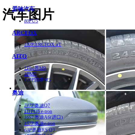
爱驰汽车
汽车图片
80P
U5
ARCFOX
102P
ARCFOX αT
AITO
1P
问界M9
1P
M7
121P
问界M5
奥迪
747P
奥迪Q7
111P
Q5 e-tron
169P
奥迪A6(进口)
157P
奥迪e-tron
63P
奥迪RS Q3