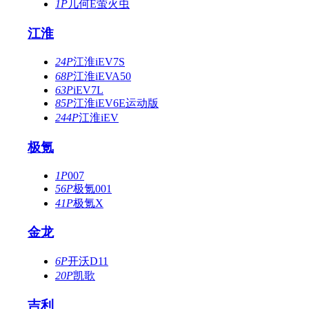
1P
几何E萤火虫
江淮
24P
江淮iEV7S
68P
江淮iEVA50
63P
iEV7L
85P
江淮iEV6E运动版
244P
江淮iEV
极氪
1P
007
56P
极氪001
41P
极氪X
金龙
6P
开沃D11
20P
凯歌
吉利