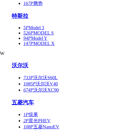
167P
腾势
特斯拉
5P
Model 3
526P
MODEL S
94P
Model Y
147P
MODEL X
W
沃尔沃
733P
沃尔沃S60L
1085P
沃尔沃V40
674P
沃尔沃XC90
五菱汽车
1P
缤果
2P
星光PHEV
108P
五菱NanoEV