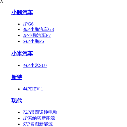
X
小鹏汽车
1P
G6
36P
小鹏汽车G3
2P
小鹏汽车P7
54P
小鹏P5
小米汽车
44P
小米SU7
新特
44P
DEV 1
现代
72P
昂西诺纯电动
1P
索纳塔新能源
67P
名图新能源