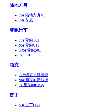
陆地方舟
15P
陆地方舟V5
14P
艾威
零跑汽车
71P
零跑T03
95P
零跑C11
145P
零跑S01
1P
C10
领克
11P
领克05新能源
96P
领克01新能源
1P
领克08EM-p
雷丁
53P
雷丁D50