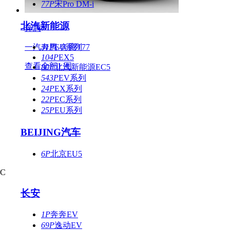
77P
宋Pro DM-i
北汽新能源
奔腾
一汽奔腾-奔腾T77
31P
EU系列
104P
EX5
查看全部1 图
80P
北汽新能源EC5
543P
EV系列
24P
EX系列
22P
EC系列
25P
EU系列
BEIJING汽车
6P
北京EU5
C
长安
1P
奔奔EV
69P
逸动EV