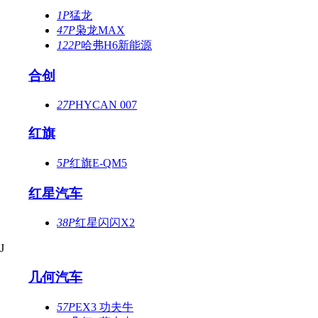
1P
猛龙
47P
枭龙MAX
122P
哈弗H6新能源
合创
27P
HYCAN 007
红旗
5P
红旗E-QM5
红星汽车
38P
红星闪闪X2
J
几何汽车
57P
EX3 功夫牛