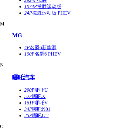
2924P
揽胜
1074P
揽胜运动版
24P
揽胜运动版 PHEV
M
MG
4P
名爵6新能源
100P
名爵6 PHEV
N
哪吒汽车
290P
哪吒U
52P
哪吒X
161P
哪吒V
34P
哪吒N01
25P
哪吒GT
O