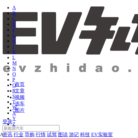
A
B
C
D
F
G
H
J
K
L
M
N
O
P
首页
Q
文章
R
S
视频
T
选车
W
图片
X
Y
登录
Z
资讯
行业
导购
行情
试驾
图说
游记
科技
EV实验室
A