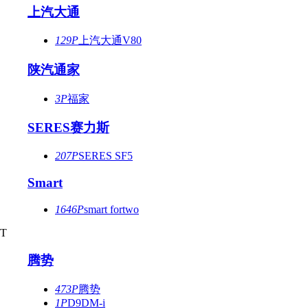
上汽大通
129P
上汽大通V80
陕汽通家
3P
福家
SERES赛力斯
207P
SERES SF5
Smart
1646P
smart fortwo
T
腾势
473P
腾势
1P
D9DM-i