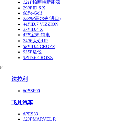
121P
帕萨特新能源
290P
ID.6 X
68P
e-Golf
2289P
高尔夫(进口)
44P
ID.7 VIZZION
27P
ID.4 X
47P
宝来·纯电
740P
大众UP
58P
ID.4 CROZZ
935P
途锐
3P
ID.6 CROZZ
F
法拉利
60P
SF90
飞凡汽车
6P
ES33
123P
MARVEL R