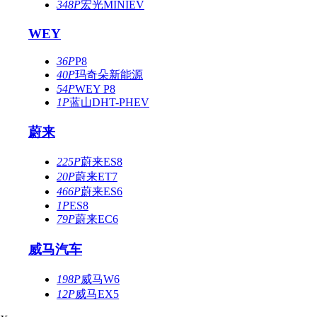
348P
宏光MINIEV
WEY
36P
P8
40P
玛奇朵新能源
54P
WEY P8
1P
蓝山DHT-PHEV
蔚来
225P
蔚来ES8
20P
蔚来ET7
466P
蔚来ES6
1P
ES8
79P
蔚来EC6
威马汽车
198P
威马W6
12P
威马EX5