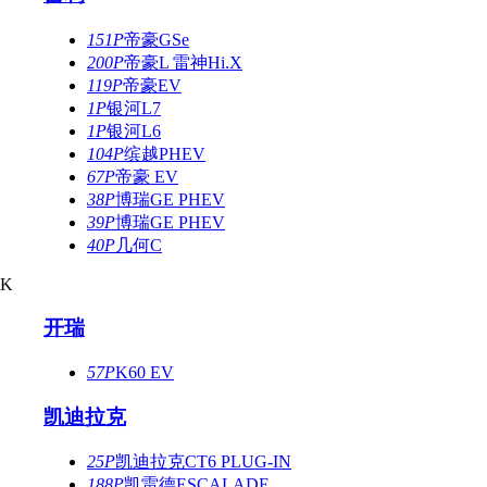
151P
帝豪GSe
200P
帝豪L 雷神Hi.X
119P
帝豪EV
1P
银河L7
1P
银河L6
104P
缤越PHEV
67P
帝豪 EV
38P
博瑞GE PHEV
39P
博瑞GE PHEV
40P
几何C
K
开瑞
57P
K60 EV
凯迪拉克
25P
凯迪拉克CT6 PLUG-IN
188P
凯雷德ESCALADE