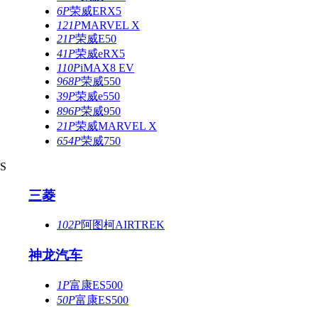
6P
荣威ERX5
121P
MARVEL X
21P
荣威E50
41P
荣威eRX5
110P
iMAX8 EV
968P
荣威550
39P
荣威e550
896P
荣威950
21P
荣威MARVEL X
654P
荣威750
S
三菱
102P
阿图柯AIRTREK
神龙汽车
1P
富康ES500
50P
富康ES500