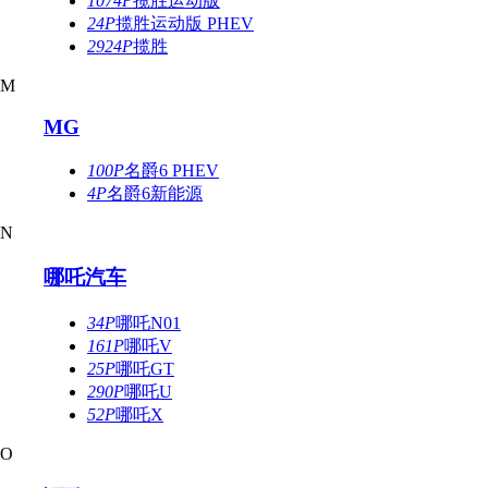
1074P
揽胜运动版
24P
揽胜运动版 PHEV
2924P
揽胜
M
MG
100P
名爵6 PHEV
4P
名爵6新能源
N
哪吒汽车
34P
哪吒N01
161P
哪吒V
25P
哪吒GT
290P
哪吒U
52P
哪吒X
O