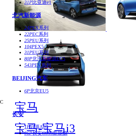
31P
比亚迪e1
北汽新能源
24P
EX系列
22P
EC系列
25P
EU系列
104P
EX5
31P
EU系列
80P
北汽新能源EC5
543P
EV系列
BEIJING汽车
6P
北京EU5
C
宝马
长安
宝马-宝马i3
1P
启源A07
96P
长安CS55新能源