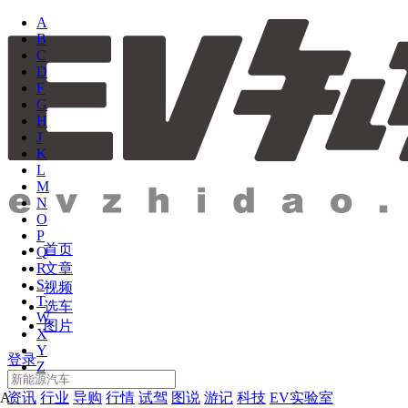
A
B
C
D
F
G
H
J
K
L
M
N
O
P
首页
Q
文章
R
S
视频
T
选车
W
图片
X
Y
登录
Z
资讯
行业
导购
行情
试驾
图说
游记
科技
EV实验室
A