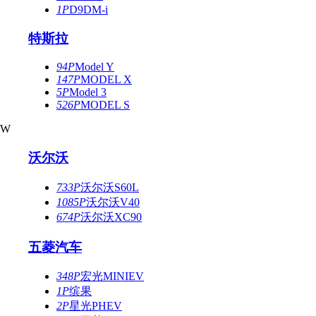
1P
D9DM-i
特斯拉
94P
Model Y
147P
MODEL X
5P
Model 3
526P
MODEL S
W
沃尔沃
733P
沃尔沃S60L
1085P
沃尔沃V40
674P
沃尔沃XC90
五菱汽车
348P
宏光MINIEV
1P
缤果
2P
星光PHEV