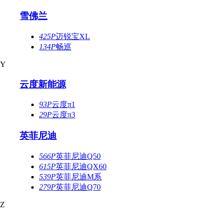
雪佛兰
425P
迈锐宝XL
134P
畅巡
Y
云度新能源
93P
云度π1
29P
云度π3
英菲尼迪
566P
英菲尼迪Q50
615P
英菲尼迪QX60
539P
英菲尼迪M系
279P
英菲尼迪Q70
Z