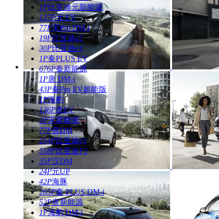
1P
比亚迪元新能源
137P
元 EV
77P
宋Pro DM-i
19P
比亚迪e2
30P
比亚迪e3
1P
秦PLUS EV
676P
秦新能源
1P
唐 DM-i
43P
秦Pro EV超能版
1P
海豹
136P
唐EV
2P
宋新能源
77P
唐DM
254P
比亚迪e5
518P
比亚迪F3
35P
汉DM
24P
元UP
42P
海豚
265P
秦 PLUS DM-i
52P
唐新能源
1P
海豹 DM-i