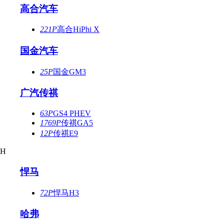
高合汽车
221P
高合HiPhi X
国金汽车
25P
国金GM3
广汽传祺
63P
GS4 PHEV
1769P
传祺GA5
12P
传祺E9
H
悍马
72P
悍马H3
哈弗