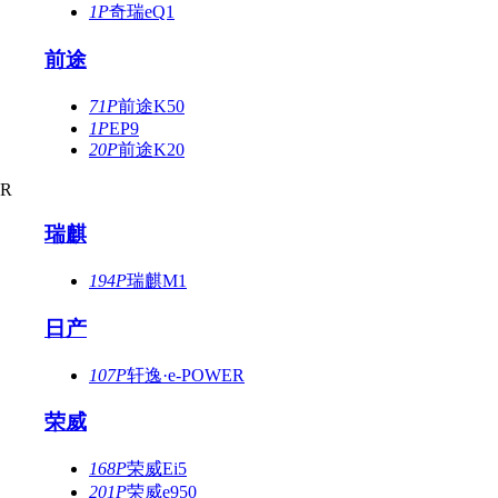
1P
奇瑞eQ1
前途
71P
前途K50
1P
EP9
20P
前途K20
R
瑞麒
194P
瑞麒M1
日产
107P
轩逸·e-POWER
荣威
168P
荣威Ei5
201P
荣威e950