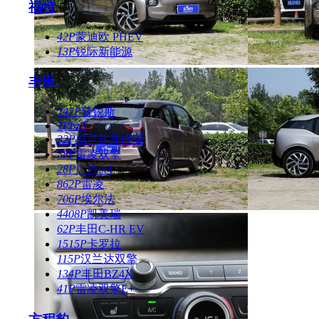
福特
42P
蒙迪欧 PHEV
13P
锐际新能源
丰田
747P
普锐斯
1P
bz3
32P
威兰达新能源
58P
雷凌双擎
28P
广汽ix4
862P
雷凌
706P
埃尔法
4408P
凯美瑞
62P
丰田C-HR EV
1515P
卡罗拉
115P
汉兰达双擎
134P
丰田BZ4X
41P
雷凌双擎E+