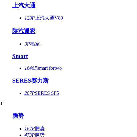
上汽大通
129P
上汽大通V80
陕汽通家
3P
福家
Smart
1646P
smart fortwo
SERES赛力斯
207P
SERES SF5
T
腾势
167P
腾势
473P
腾势