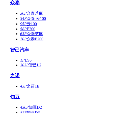
众泰
30P
众泰芝麻
34P
众泰 云100
95P
云100
58P
E200
63P
众泰芝麻
70P
众泰E200
智己汽车
1P
LS6
303P
智己L7
之诺
43P
之诺1E
知豆
430P
知豆D2
82P
知豆D3