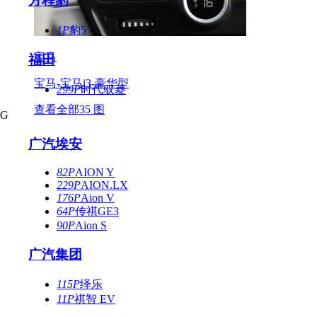
方程豹
1P
豹5
宝马
福田
宝马-宝马i3-豪华型
299P
时代驭菱
查看全部35 图
G
广汽埃安
82P
AION Y
229P
AION.LX
176P
Aion V
64P
传祺GE3
90P
Aion S
广汽集团
115P
绎乐
11P
祺智 EV