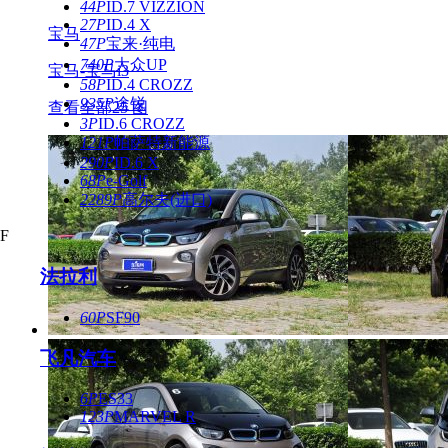
44P
ID.7 VIZZION
27P
ID.4 X
宝马
47P
宝来·纯电
740P
大众UP
宝马-宝马i3
58P
ID.4 CROZZ
935P
途锐
查看全部25 图
3P
ID.6 CROZZ
121P
帕萨特新能源
290P
ID.6 X
68P
e-Golf
2289P
高尔夫(进口)
F
法拉利
60P
SF90
飞凡汽车
6P
ES33
123P
MARVEL R