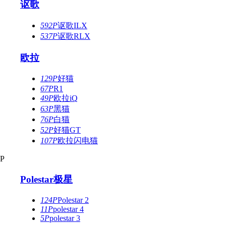
讴歌
592P
讴歌ILX
537P
讴歌RLX
欧拉
129P
好猫
67P
R1
49P
欧拉iQ
63P
黑猫
76P
白猫
52P
好猫GT
107P
欧拉闪电猫
P
Polestar极星
124P
Polestar 2
11P
polestar 4
5P
polestar 3