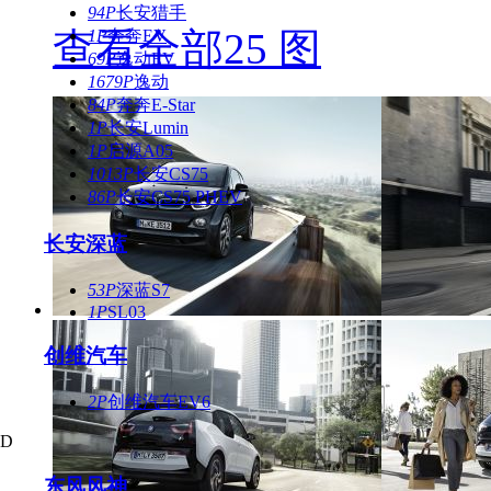
94P
长安猎手
查看全部25 图
1P
奔奔EV
69P
逸动EV
1679P
逸动
84P
奔奔E-Star
1P
长安Lumin
1P
启源A05
1013P
长安CS75
86P
长安CS75 PHEV
长安深蓝
53P
深蓝S7
1P
SL03
创维汽车
2P
创维汽车EV6
D
东风风神