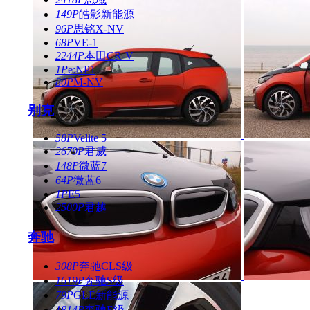
149P
皓影新能源
96P
思铭X-NV
68P
VE-1
2244P
本田CR-V
1P
e:NP1
80P
M-NV
别克
58P
Velite 5
2679P
君威
148P
微蓝7
64P
微蓝6
1P
E5
2500P
君越
奔驰
308P
奔驰CLS级
1619P
奔驰S级
79P
GLE新能源
1814P
奔驰E级