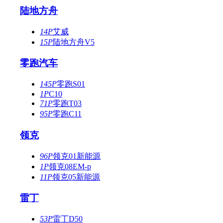
陆地方舟
14P
艾威
15P
陆地方舟V5
零跑汽车
145P
零跑S01
1P
C10
71P
零跑T03
95P
零跑C11
领克
96P
领克01新能源
1P
领克08EM-p
11P
领克05新能源
雷丁
53P
雷丁D50