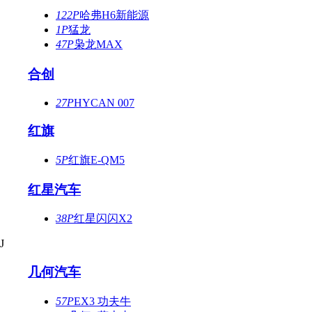
122P
哈弗H6新能源
1P
猛龙
47P
枭龙MAX
合创
27P
HYCAN 007
红旗
5P
红旗E-QM5
红星汽车
38P
红星闪闪X2
J
几何汽车
57P
EX3 功夫牛