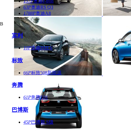
157P
奥迪e-tron
63P
奥迪RS Q3
1788P
奥迪A8
B
宾利
10P
添越PHEV
标致
66P
标致508新能源
奔腾
61P
奔腾E01
巴博斯
45P
巴博斯 S级