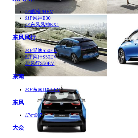
1P
皓瀚PHEV
61P
风神E30
1P
东风风神EX1
东风风行
24P
景逸S50EV
22P
风行S50EV
2P
风行S50EV
东南
24P
东南DX3 EV
东风
1P
eπ007
大众