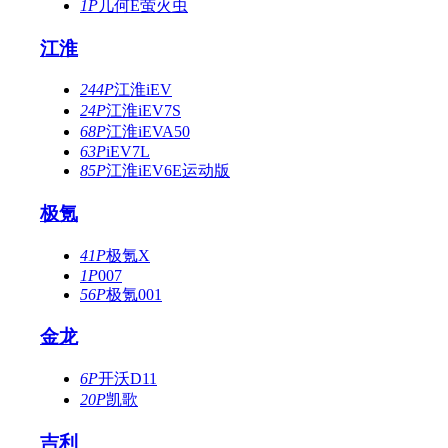
1P
几何E萤火虫
江淮
244P
江淮iEV
24P
江淮iEV7S
68P
江淮iEVA50
63P
iEV7L
85P
江淮iEV6E运动版
极氪
41P
极氪X
1P
007
56P
极氪001
金龙
6P
开沃D11
20P
凯歌
吉利