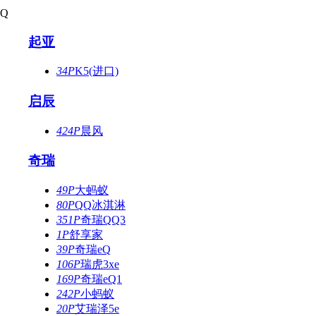
Q
起亚
34P
K5(进口)
启辰
424P
晨风
奇瑞
49P
大蚂蚁
80P
QQ冰淇淋
351P
奇瑞QQ3
1P
舒享家
39P
奇瑞eQ
106P
瑞虎3xe
169P
奇瑞eQ1
242P
小蚂蚁
20P
艾瑞泽5e