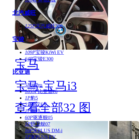
北汽威旺
125P
北汽威旺306
宝骏
109P
宝骏KiWi EV
64P
宝骏E300
宝马
比亚迪
宝马-宝马i3
5P
元Pro
1055P
比亚迪e6
1P
豹5
查看全部32 图
218P
汉EV
1P
海鸥
60P
驱逐舰05
1P
护卫舰07
16P
宋PLUS DM-i
1P
宋PLUS EV