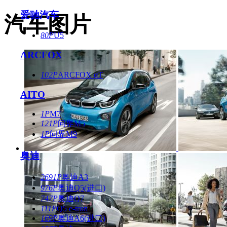
爱驰汽车
汽车图片
80P
U5
ARCFOX
102P
ARCFOX αT
AITO
1P
M7
121P
问界M5
1P
问界M9
奥迪
2691P
奥迪A3
976P
奥迪Q5(进口)
747P
奥迪Q7
111P
Q5 e-tron
169P
奥迪A6(进口)