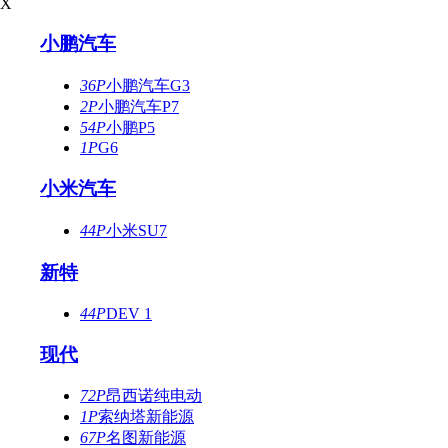
X
小鹏汽车
36P
小鹏汽车G3
2P
小鹏汽车P7
54P
小鹏P5
1P
G6
小米汽车
44P
小米SU7
新特
44P
DEV 1
现代
72P
昂西诺纯电动
1P
索纳塔新能源
67P
名图新能源