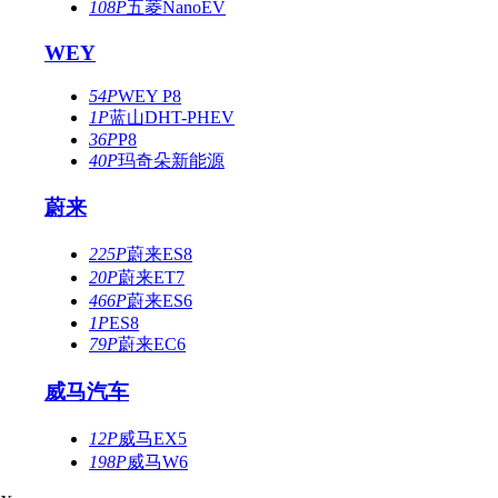
108P
五菱NanoEV
WEY
54P
WEY P8
1P
蓝山DHT-PHEV
36P
P8
40P
玛奇朵新能源
蔚来
225P
蔚来ES8
20P
蔚来ET7
466P
蔚来ES6
1P
ES8
79P
蔚来EC6
威马汽车
12P
威马EX5
198P
威马W6