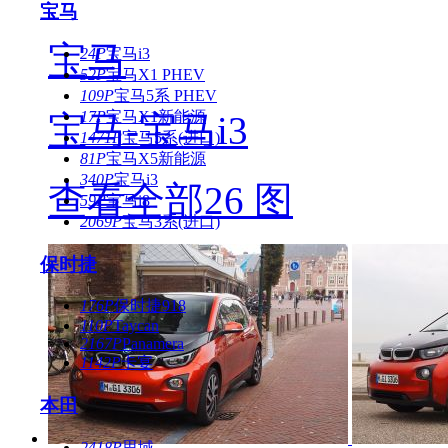
宝马
宝马
24P
宝马i3
52P
宝马X1 PHEV
109P
宝马5系 PHEV
17P
宝马X1新能源
宝马-宝马i3
1471P
宝马5系(进口)
81P
宝马X5新能源
340P
宝马i3
查看全部26 图
59P
宝马i8
2069P
宝马3系(进口)
保时捷
176P
保时捷918
110P
Taycan
2167P
Panamera
1142P
卡宴
本田
2418P
思域