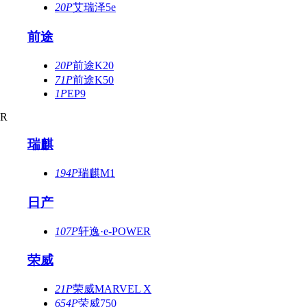
20P
艾瑞泽5e
前途
20P
前途K20
71P
前途K50
1P
EP9
R
瑞麒
194P
瑞麒M1
日产
107P
轩逸·e-POWER
荣威
21P
荣威MARVEL X
654P
荣威750