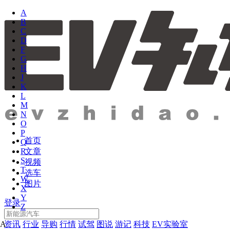
A
B
C
D
F
G
H
J
K
L
M
N
O
P
首页
Q
文章
R
S
视频
T
选车
W
图片
X
Y
登录
Z
资讯
行业
导购
行情
试驾
图说
游记
科技
EV实验室
A