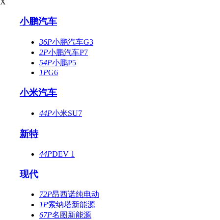
X
小鹏汽车
36P
小鹏汽车G3
2P
小鹏汽车P7
54P
小鹏P5
1P
G6
小米汽车
44P
小米SU7
新特
44P
DEV 1
现代
72P
昂西诺纯电动
1P
索纳塔新能源
67P
名图新能源