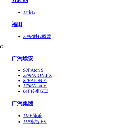
方程豹
1P
豹5
福田
299P
时代驭菱
G
广汽埃安
90P
Aion S
229P
AION.LX
82P
AION Y
176P
Aion V
64P
传祺GE3
广汽集团
115P
绎乐
11P
祺智 EV