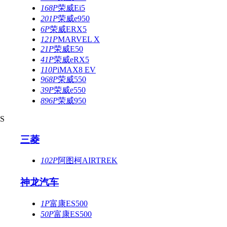
168P
荣威Ei5
201P
荣威e950
6P
荣威ERX5
121P
MARVEL X
21P
荣威E50
41P
荣威eRX5
110P
iMAX8 EV
968P
荣威550
39P
荣威e550
896P
荣威950
S
三菱
102P
阿图柯AIRTREK
神龙汽车
1P
富康ES500
50P
富康ES500