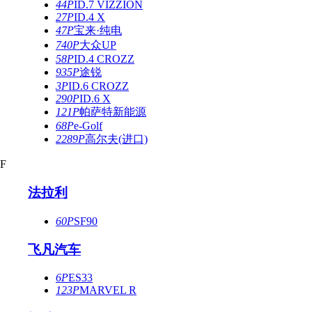
44P
ID.7 VIZZION
27P
ID.4 X
47P
宝来·纯电
740P
大众UP
58P
ID.4 CROZZ
935P
途锐
3P
ID.6 CROZZ
290P
ID.6 X
121P
帕萨特新能源
68P
e-Golf
2289P
高尔夫(进口)
F
法拉利
60P
SF90
飞凡汽车
6P
ES33
123P
MARVEL R