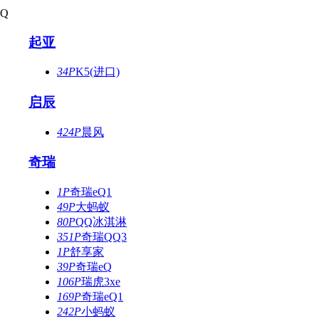
Q
起亚
34P
K5(进口)
启辰
424P
晨风
奇瑞
1P
奇瑞eQ1
49P
大蚂蚁
80P
QQ冰淇淋
351P
奇瑞QQ3
1P
舒享家
39P
奇瑞eQ
106P
瑞虎3xe
169P
奇瑞eQ1
242P
小蚂蚁