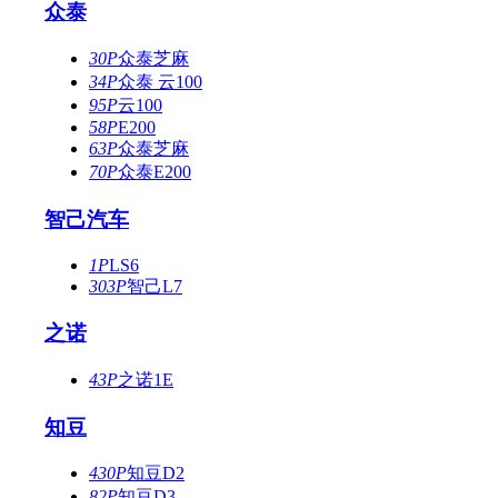
众泰
30P
众泰芝麻
34P
众泰 云100
95P
云100
58P
E200
63P
众泰芝麻
70P
众泰E200
智己汽车
1P
LS6
303P
智己L7
之诺
43P
之诺1E
知豆
430P
知豆D2
82P
知豆D3