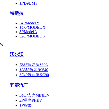
1P
D9DM-i
特斯拉
94P
Model Y
147P
MODEL X
5P
Model 3
526P
MODEL S
W
沃尔沃
733P
沃尔沃S60L
1085P
沃尔沃V40
674P
沃尔沃XC90
五菱汽车
348P
宏光MINIEV
2P
星光PHEV
1P
缤果