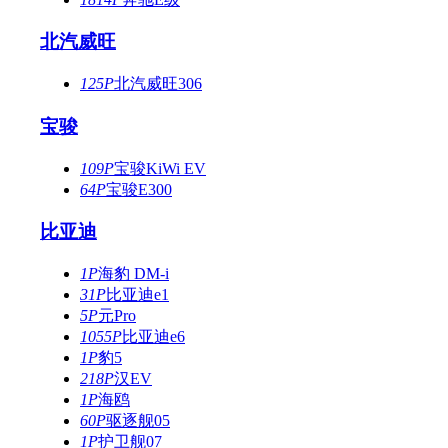
北汽威旺
125P
北汽威旺306
宝骏
109P
宝骏KiWi EV
64P
宝骏E300
比亚迪
1P
海豹 DM-i
31P
比亚迪e1
5P
元Pro
1055P
比亚迪e6
1P
豹5
218P
汉EV
1P
海鸥
60P
驱逐舰05
1P
护卫舰07