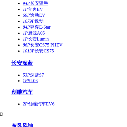
94P
长安猎手
1P
奔奔EV
69P
逸动EV
1679P
逸动
84P
奔奔E-Star
1P
启源A05
1P
长安Lumin
86P
长安CS75 PHEV
1013P
长安CS75
长安深蓝
53P
深蓝S7
1P
SL03
创维汽车
2P
创维汽车EV6
D
东风风神