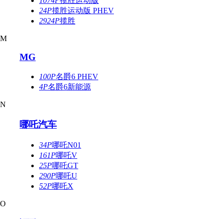
1074P
揽胜运动版
24P
揽胜运动版 PHEV
2924P
揽胜
M
MG
100P
名爵6 PHEV
4P
名爵6新能源
N
哪吒汽车
34P
哪吒N01
161P
哪吒V
25P
哪吒GT
290P
哪吒U
52P
哪吒X
O