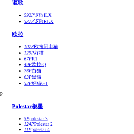
讴歌
592P
讴歌ILX
537P
讴歌RLX
欧拉
107P
欧拉闪电猫
129P
好猫
67P
R1
49P
欧拉iQ
76P
白猫
63P
黑猫
52P
好猫GT
P
Polestar极星
5P
polestar 3
124P
Polestar 2
11P
polestar 4