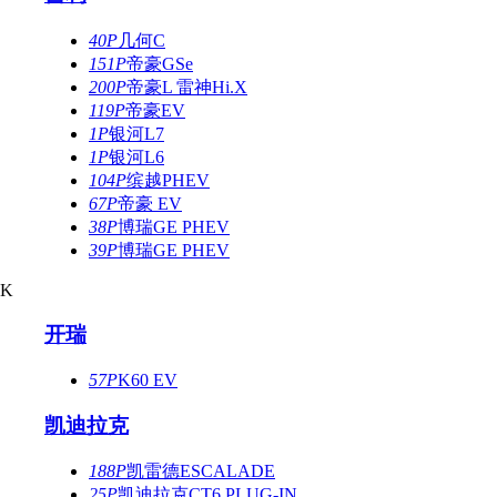
40P
几何C
151P
帝豪GSe
200P
帝豪L 雷神Hi.X
119P
帝豪EV
1P
银河L7
1P
银河L6
104P
缤越PHEV
67P
帝豪 EV
38P
博瑞GE PHEV
39P
博瑞GE PHEV
K
开瑞
57P
K60 EV
凯迪拉克
188P
凯雷德ESCALADE
25P
凯迪拉克CT6 PLUG-IN