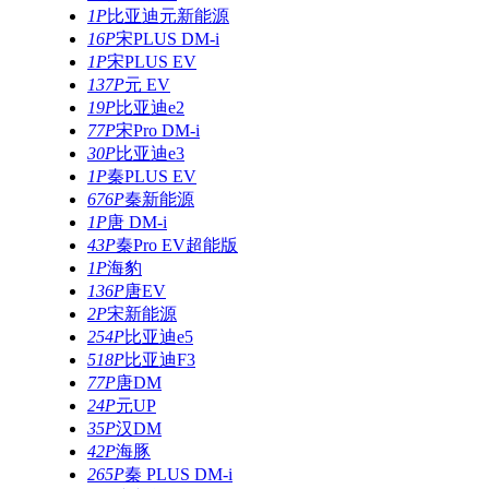
1P
比亚迪元新能源
16P
宋PLUS DM-i
1P
宋PLUS EV
137P
元 EV
19P
比亚迪e2
77P
宋Pro DM-i
30P
比亚迪e3
1P
秦PLUS EV
676P
秦新能源
1P
唐 DM-i
43P
秦Pro EV超能版
1P
海豹
136P
唐EV
2P
宋新能源
254P
比亚迪e5
518P
比亚迪F3
77P
唐DM
24P
元UP
35P
汉DM
42P
海豚
265P
秦 PLUS DM-i