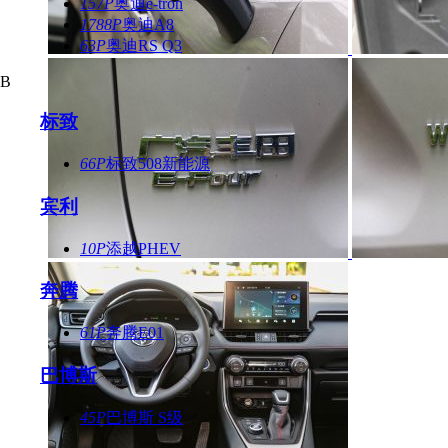
157P
奥迪e-tron
1788P
奥迪A8
63P
奥迪RS Q3
B
标致
66P
标致508新能源
宾利
10P
添越PHEV
奔腾
61P
奔腾E01
巴博斯
45P
巴博斯 S级