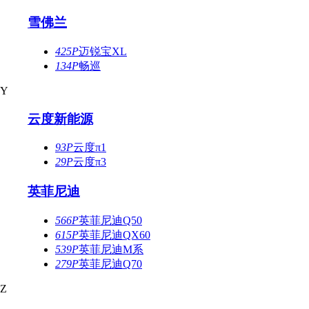
雪佛兰
425P
迈锐宝XL
134P
畅巡
Y
云度新能源
93P
云度π1
29P
云度π3
英菲尼迪
566P
英菲尼迪Q50
615P
英菲尼迪QX60
539P
英菲尼迪M系
279P
英菲尼迪Q70
Z