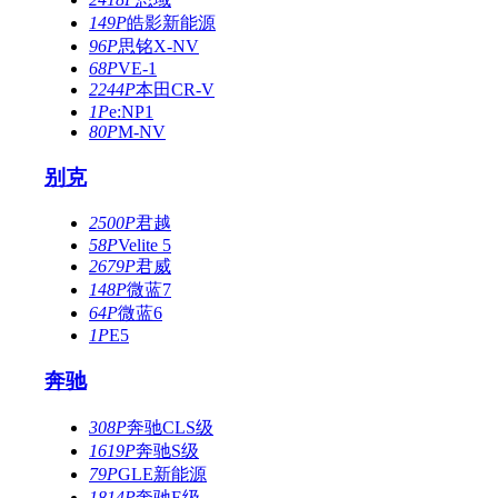
149P
皓影新能源
96P
思铭X-NV
68P
VE-1
2244P
本田CR-V
1P
e:NP1
80P
M-NV
别克
2500P
君越
58P
Velite 5
2679P
君威
148P
微蓝7
64P
微蓝6
1P
E5
奔驰
308P
奔驰CLS级
1619P
奔驰S级
79P
GLE新能源
1814P
奔驰E级