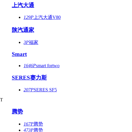
上汽大通
129P
上汽大通V80
陕汽通家
3P
福家
Smart
1646P
smart fortwo
SERES赛力斯
207P
SERES SF5
T
腾势
167P
腾势
473P
腾势