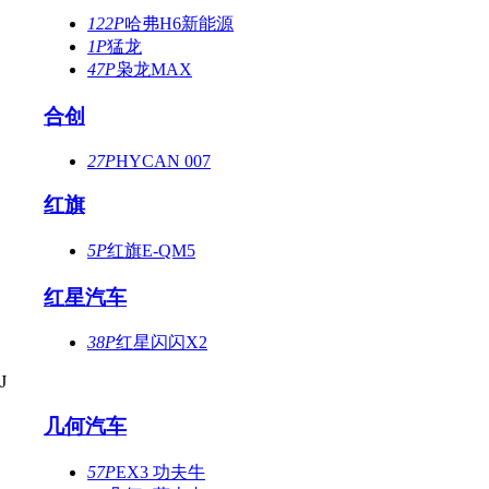
122P
哈弗H6新能源
1P
猛龙
47P
枭龙MAX
合创
27P
HYCAN 007
红旗
5P
红旗E-QM5
红星汽车
38P
红星闪闪X2
J
几何汽车
57P
EX3 功夫牛