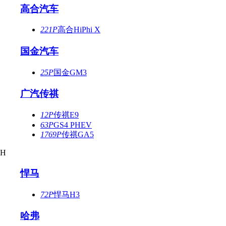
高合汽车
221P
高合HiPhi X
国金汽车
25P
国金GM3
广汽传祺
12P
传祺E9
63P
GS4 PHEV
1769P
传祺GA5
H
悍马
72P
悍马H3
哈弗