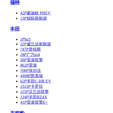
福特
42P
蒙迪欧 PHEV
13P
锐际新能源
丰田
1P
bz3
32P
威兰达新能源
747P
普锐斯
28P
广汽ix4
58P
雷凌双擎
862P
雷凌
706P
埃尔法
4408P
凯美瑞
62P
丰田C-HR EV
1515P
卡罗拉
115P
汉兰达双擎
134P
丰田BZ4X
41P
雷凌双擎E+