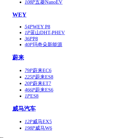
108P
五菱NanoEV
WEY
54P
WEY P8
1P
蓝山DHT-PHEV
36P
P8
40P
玛奇朵新能源
蔚来
79P
蔚来EC6
225P
蔚来ES8
20P
蔚来ET7
466P
蔚来ES6
1P
ES8
威马汽车
12P
威马EX5
198P
威马W6