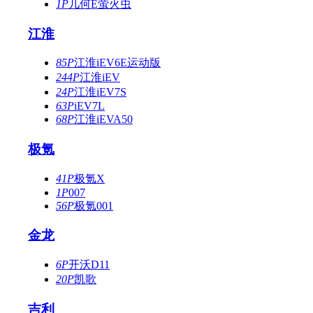
1P
几何E萤火虫
江淮
85P
江淮iEV6E运动版
244P
江淮iEV
24P
江淮iEV7S
63P
iEV7L
68P
江淮iEVA50
极氪
41P
极氪X
1P
007
56P
极氪001
金龙
6P
开沃D11
20P
凯歌
吉利