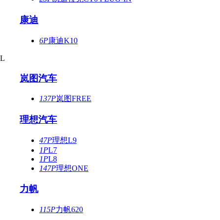
康迪
6P
康迪K10
L
岚图汽车
137P
岚图FREE
理想汽车
47P
理想L9
1P
L7
1P
L8
147P
理想ONE
力帆
115P
力帆620