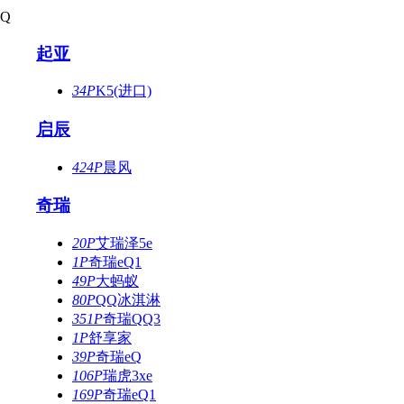
Q
起亚
34P
K5(进口)
启辰
424P
晨风
奇瑞
20P
艾瑞泽5e
1P
奇瑞eQ1
49P
大蚂蚁
80P
QQ冰淇淋
351P
奇瑞QQ3
1P
舒享家
39P
奇瑞eQ
106P
瑞虎3xe
169P
奇瑞eQ1