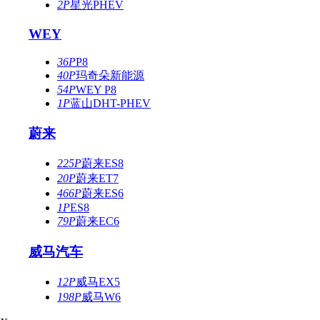
2P
星光PHEV
WEY
36P
P8
40P
玛奇朵新能源
54P
WEY P8
1P
蓝山DHT-PHEV
蔚来
225P
蔚来ES8
20P
蔚来ET7
466P
蔚来ES6
1P
ES8
79P
蔚来EC6
威马汽车
12P
威马EX5
198P
威马W6