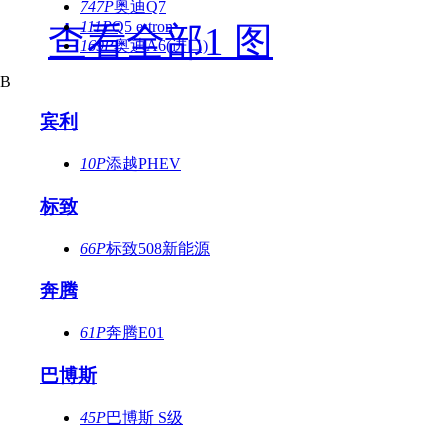
747P
奥迪Q7
111P
Q5 e-tron
查看全部1 图
169P
奥迪A6(进口)
B
宾利
10P
添越PHEV
标致
66P
标致508新能源
奔腾
61P
奔腾E01
巴博斯
45P
巴博斯 S级