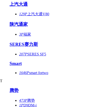
上汽大通
129P
上汽大通V80
陕汽通家
3P
福家
SERES赛力斯
207P
SERES SF5
Smart
1646P
smart fortwo
T
腾势
473P
腾势
1P
D9DM-i