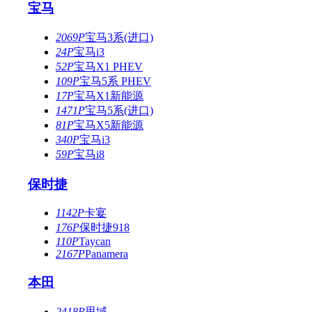
宝马
2069P
宝马3系(进口)
24P
宝马i3
52P
宝马X1 PHEV
109P
宝马5系 PHEV
17P
宝马X1新能源
1471P
宝马5系(进口)
81P
宝马X5新能源
340P
宝马i3
59P
宝马i8
保时捷
1142P
卡宴
176P
保时捷918
110P
Taycan
2167P
Panamera
本田
2418P
思域