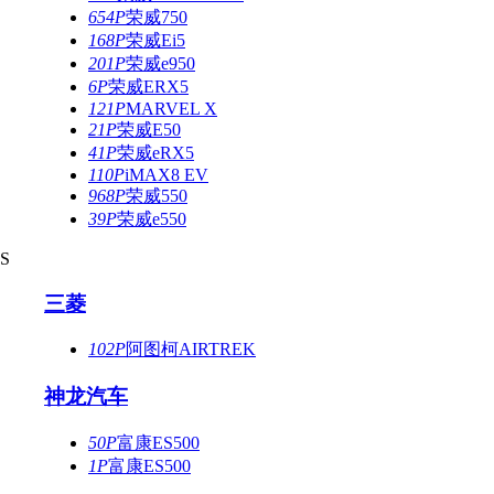
654P
荣威750
168P
荣威Ei5
201P
荣威e950
6P
荣威ERX5
121P
MARVEL X
21P
荣威E50
41P
荣威eRX5
110P
iMAX8 EV
968P
荣威550
39P
荣威e550
S
三菱
102P
阿图柯AIRTREK
神龙汽车
50P
富康ES500
1P
富康ES500