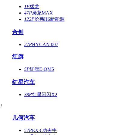
1P
猛龙
47P
枭龙MAX
122P
哈弗H6新能源
合创
27P
HYCAN 007
红旗
5P
红旗E-QM5
红星汽车
38P
红星闪闪X2
J
几何汽车
57P
EX3 功夫牛