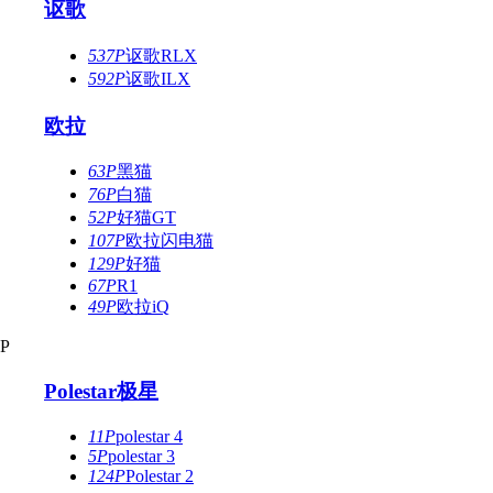
讴歌
537P
讴歌RLX
592P
讴歌ILX
欧拉
63P
黑猫
76P
白猫
52P
好猫GT
107P
欧拉闪电猫
129P
好猫
67P
R1
49P
欧拉iQ
P
Polestar极星
11P
polestar 4
5P
polestar 3
124P
Polestar 2