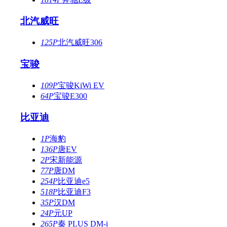
北汽威旺
125P
北汽威旺306
宝骏
109P
宝骏KiWi EV
64P
宝骏E300
比亚迪
1P
海豹
136P
唐EV
2P
宋新能源
77P
唐DM
254P
比亚迪e5
518P
比亚迪F3
35P
汉DM
24P
元UP
265P
秦 PLUS DM-i