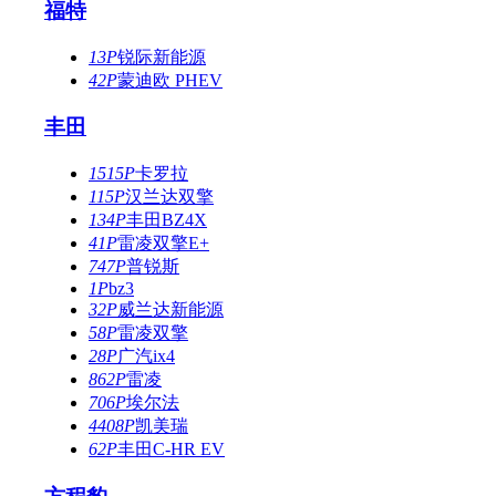
福特
13P
锐际新能源
42P
蒙迪欧 PHEV
丰田
1515P
卡罗拉
115P
汉兰达双擎
134P
丰田BZ4X
41P
雷凌双擎E+
747P
普锐斯
1P
bz3
32P
威兰达新能源
58P
雷凌双擎
28P
广汽ix4
862P
雷凌
706P
埃尔法
4408P
凯美瑞
62P
丰田C-HR EV