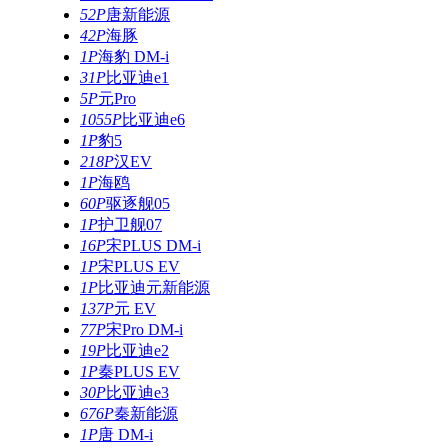
52P
唐新能源
42P
海豚
1P
海豹 DM-i
31P
比亚迪e1
5P
元Pro
1055P
比亚迪e6
1P
豹5
218P
汉EV
1P
海鸥
60P
驱逐舰05
1P
护卫舰07
16P
宋PLUS DM-i
1P
宋PLUS EV
1P
比亚迪元新能源
137P
元 EV
77P
宋Pro DM-i
19P
比亚迪e2
1P
秦PLUS EV
30P
比亚迪e3
676P
秦新能源
1P
唐 DM-i