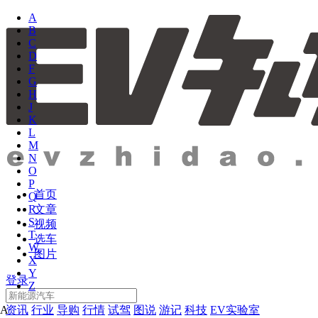
A
B
C
D
F
G
H
J
K
L
M
N
O
P
首页
Q
文章
R
S
视频
T
选车
W
图片
X
Y
登录
Z
资讯
行业
导购
行情
试驾
图说
游记
科技
EV实验室
A