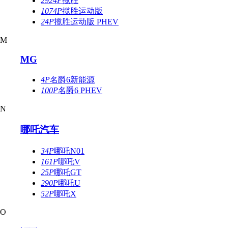
2924P
揽胜
1074P
揽胜运动版
24P
揽胜运动版 PHEV
M
MG
4P
名爵6新能源
100P
名爵6 PHEV
N
哪吒汽车
34P
哪吒N01
161P
哪吒V
25P
哪吒GT
290P
哪吒U
52P
哪吒X
O