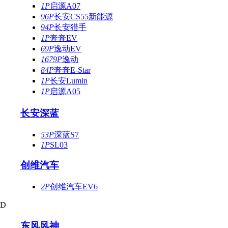
1P
启源A07
96P
长安CS55新能源
94P
长安猎手
1P
奔奔EV
69P
逸动EV
1679P
逸动
84P
奔奔E-Star
1P
长安Lumin
1P
启源A05
长安深蓝
53P
深蓝S7
1P
SL03
创维汽车
2P
创维汽车EV6
D
东风风神