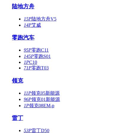
陆地方舟
15P
陆地方舟V5
14P
艾威
零跑汽车
95P
零跑C11
145P
零跑S01
1P
C10
71P
零跑T03
领克
11P
领克05新能源
96P
领克01新能源
1P
领克08EM-p
雷丁
53P
雷丁D50