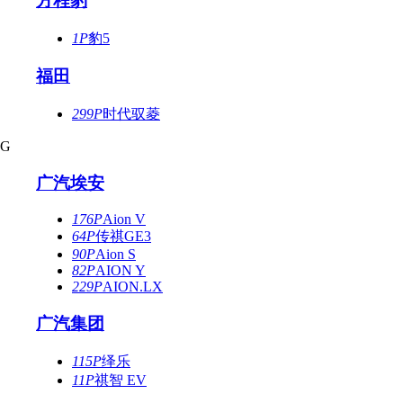
方程豹
1P
豹5
福田
299P
时代驭菱
G
广汽埃安
176P
Aion V
64P
传祺GE3
90P
Aion S
82P
AION Y
229P
AION.LX
广汽集团
115P
绎乐
11P
祺智 EV