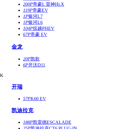
200P
帝豪L 雷神Hi.X
119P
帝豪EV
1P
银河L7
1P
银河L6
104P
缤越PHEV
67P
帝豪 EV
金龙
20P
凯歌
6P
开沃D11
K
开瑞
57P
K60 EV
凯迪拉克
188P
凯雷德ESCALADE
25P
凯迪拉克CT6 PLUG-IN