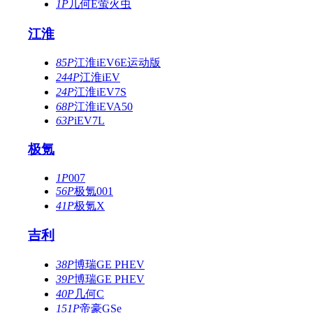
1P
几何E萤火虫
江淮
85P
江淮iEV6E运动版
244P
江淮iEV
24P
江淮iEV7S
68P
江淮iEVA50
63P
iEV7L
极氪
1P
007
56P
极氪001
41P
极氪X
吉利
38P
博瑞GE PHEV
39P
博瑞GE PHEV
40P
几何C
151P
帝豪GSe