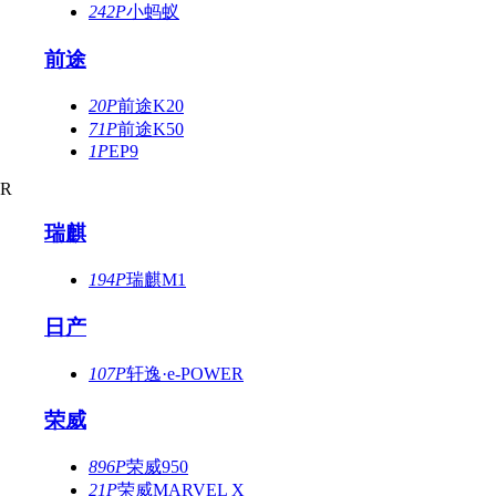
242P
小蚂蚁
前途
20P
前途K20
71P
前途K50
1P
EP9
R
瑞麒
194P
瑞麒M1
日产
107P
轩逸·e-POWER
荣威
896P
荣威950
21P
荣威MARVEL X