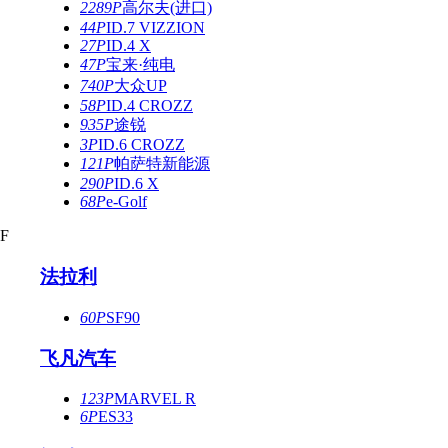
2289P
高尔夫(进口)
44P
ID.7 VIZZION
27P
ID.4 X
47P
宝来·纯电
740P
大众UP
58P
ID.4 CROZZ
935P
途锐
3P
ID.6 CROZZ
121P
帕萨特新能源
290P
ID.6 X
68P
e-Golf
F
法拉利
60P
SF90
飞凡汽车
123P
MARVEL R
6P
ES33