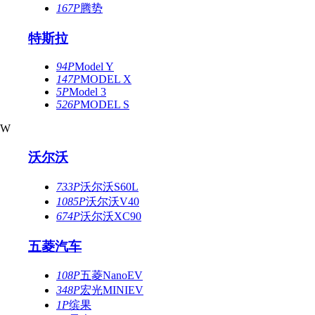
167P
腾势
特斯拉
94P
Model Y
147P
MODEL X
5P
Model 3
526P
MODEL S
W
沃尔沃
733P
沃尔沃S60L
1085P
沃尔沃V40
674P
沃尔沃XC90
五菱汽车
108P
五菱NanoEV
348P
宏光MINIEV
1P
缤果