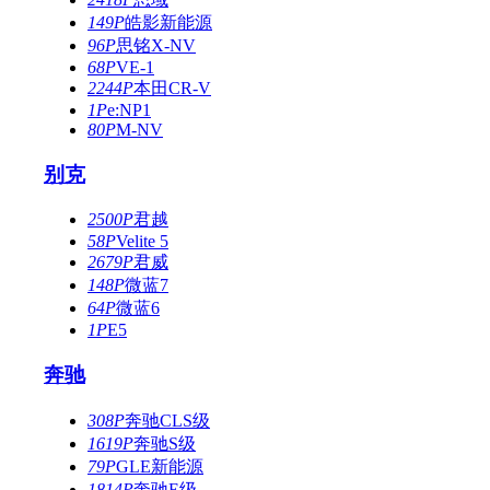
149P
皓影新能源
96P
思铭X-NV
68P
VE-1
2244P
本田CR-V
1P
e:NP1
80P
M-NV
别克
2500P
君越
58P
Velite 5
2679P
君威
148P
微蓝7
64P
微蓝6
1P
E5
奔驰
308P
奔驰CLS级
1619P
奔驰S级
79P
GLE新能源
1814P
奔驰E级