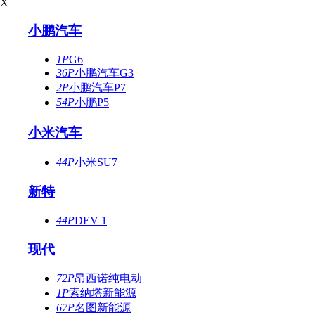
X
小鹏汽车
1P
G6
36P
小鹏汽车G3
2P
小鹏汽车P7
54P
小鹏P5
小米汽车
44P
小米SU7
新特
44P
DEV 1
现代
72P
昂西诺纯电动
1P
索纳塔新能源
67P
名图新能源