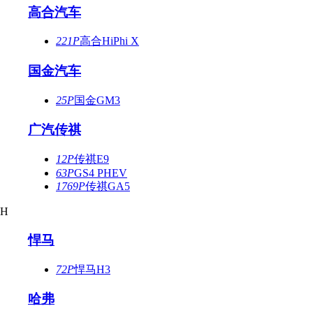
高合汽车
221P
高合HiPhi X
国金汽车
25P
国金GM3
广汽传祺
12P
传祺E9
63P
GS4 PHEV
1769P
传祺GA5
H
悍马
72P
悍马H3
哈弗