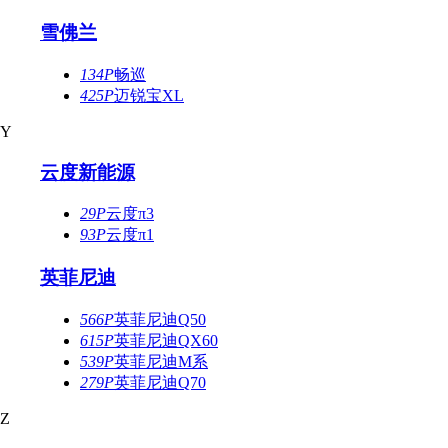
雪佛兰
134P
畅巡
425P
迈锐宝XL
Y
云度新能源
29P
云度π3
93P
云度π1
英菲尼迪
566P
英菲尼迪Q50
615P
英菲尼迪QX60
539P
英菲尼迪M系
279P
英菲尼迪Q70
Z