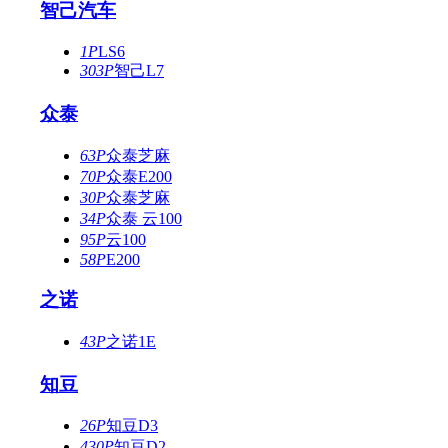
智己汽车
1P
LS6
303P
智己L7
众泰
63P
众泰芝麻
70P
众泰E200
30P
众泰芝麻
34P
众泰 云100
95P
云100
58P
E200
之诺
43P
之诺1E
知豆
26P
知豆D3
430P
知豆D2