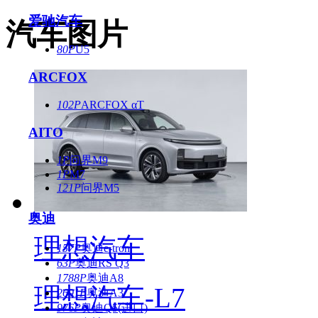
爱驰汽车
汽车图片
80P
U5
ARCFOX
102P
ARCFOX αT
AITO
1P
问界M9
1P
M7
121P
问界M5
奥迪
理想汽车
157P
奥迪e-tron
63P
奥迪RS Q3
1788P
奥迪A8
理想汽车-L7
2691P
奥迪A3
976P
奥迪Q5(进口)