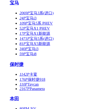
宝马
2069P
宝马3系(进口)
24P
宝马i3
109P
宝马5系 PHEV
52P
宝马X1 PHEV
17P
宝马X1新能源
1471P
宝马5系(进口)
81P
宝马X5新能源
340P
宝马i3
59P
宝马i8
保时捷
1142P
卡宴
176P
保时捷918
110P
Taycan
2167P
Panamera
本田
80P
M-NV