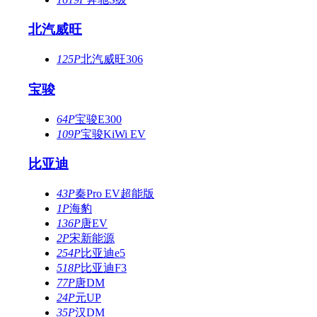
北汽威旺
125P
北汽威旺306
宝骏
64P
宝骏E300
109P
宝骏KiWi EV
比亚迪
43P
秦Pro EV超能版
1P
海豹
136P
唐EV
2P
宋新能源
254P
比亚迪e5
518P
比亚迪F3
77P
唐DM
24P
元UP
35P
汉DM