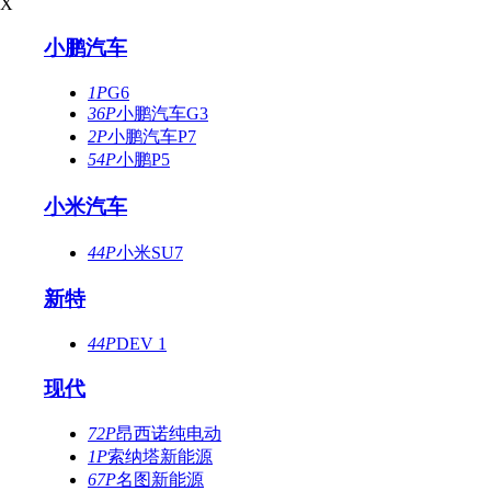
X
小鹏汽车
1P
G6
36P
小鹏汽车G3
2P
小鹏汽车P7
54P
小鹏P5
小米汽车
44P
小米SU7
新特
44P
DEV 1
现代
72P
昂西诺纯电动
1P
索纳塔新能源
67P
名图新能源