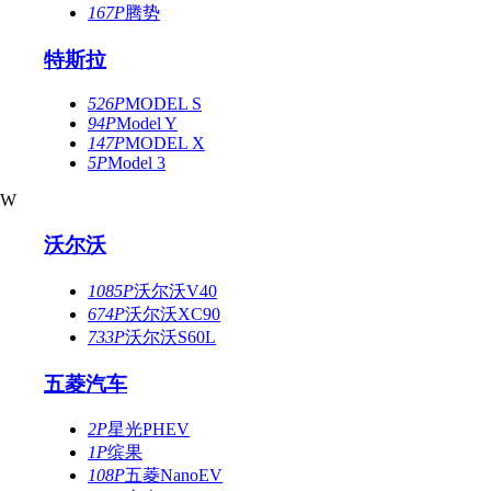
167P
腾势
特斯拉
526P
MODEL S
94P
Model Y
147P
MODEL X
5P
Model 3
W
沃尔沃
1085P
沃尔沃V40
674P
沃尔沃XC90
733P
沃尔沃S60L
五菱汽车
2P
星光PHEV
1P
缤果
108P
五菱NanoEV