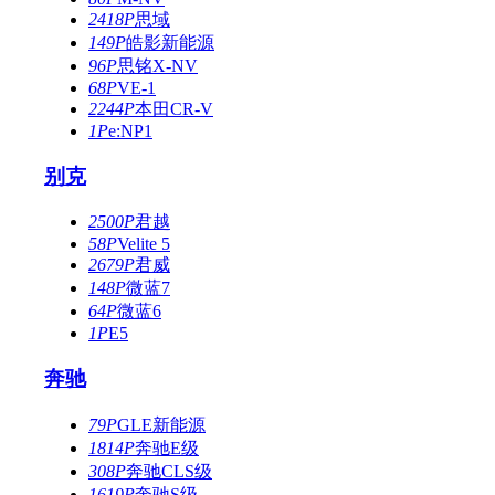
2418P
思域
149P
皓影新能源
96P
思铭X-NV
68P
VE-1
2244P
本田CR-V
1P
e:NP1
别克
2500P
君越
58P
Velite 5
2679P
君威
148P
微蓝7
64P
微蓝6
1P
E5
奔驰
79P
GLE新能源
1814P
奔驰E级
308P
奔驰CLS级
1619P
奔驰S级