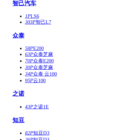
智己汽车
1P
LS6
303P
智己L7
众泰
58P
E200
63P
众泰芝麻
70P
众泰E200
30P
众泰芝麻
34P
众泰 云100
95P
云100
之诺
43P
之诺1E
知豆
82P
知豆D3
26P
知豆D3