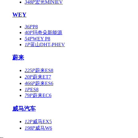
348P
宏光MINIEV
WEY
36P
P8
40P
玛奇朵新能源
54P
WEY P8
1P
蓝山DHT-PHEV
蔚来
225P
蔚来ES8
20P
蔚来ET7
466P
蔚来ES6
1P
ES8
79P
蔚来EC6
威马汽车
12P
威马EX5
198P
威马W6