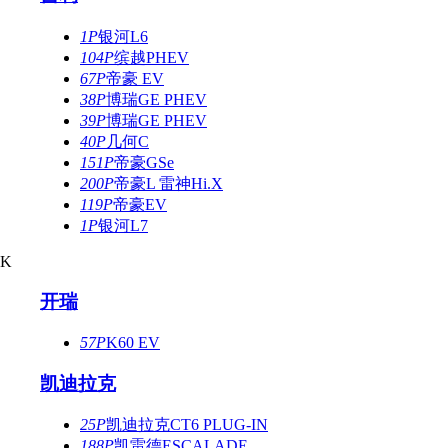
1P
银河L6
104P
缤越PHEV
67P
帝豪 EV
38P
博瑞GE PHEV
39P
博瑞GE PHEV
40P
几何C
151P
帝豪GSe
200P
帝豪L 雷神Hi.X
119P
帝豪EV
1P
银河L7
K
开瑞
57P
K60 EV
凯迪拉克
25P
凯迪拉克CT6 PLUG-IN
188P
凯雷德ESCALADE