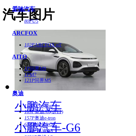
爱驰汽车
汽车图片
80P
U5
ARCFOX
102P
ARCFOX αT
AITO
1P
问界M9
1P
M7
121P
问界M5
奥迪
小鹏汽车
111P
Q5 e-tron
169P
奥迪A6(进口)
157P
奥迪e-tron
小鹏汽车-G6
63P
奥迪RS Q3
1788P
奥迪A8