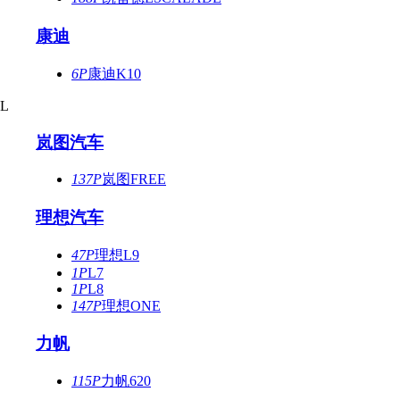
康迪
6P
康迪K10
L
岚图汽车
137P
岚图FREE
理想汽车
47P
理想L9
1P
L7
1P
L8
147P
理想ONE
力帆
115P
力帆620