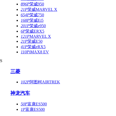
896P
荣威950
21P
荣威MARVEL X
654P
荣威750
168P
荣威Ei5
201P
荣威e950
6P
荣威ERX5
121P
MARVEL X
21P
荣威E50
41P
荣威eRX5
110P
iMAX8 EV
S
三菱
102P
阿图柯AIRTREK
神龙汽车
50P
富康ES500
1P
富康ES500