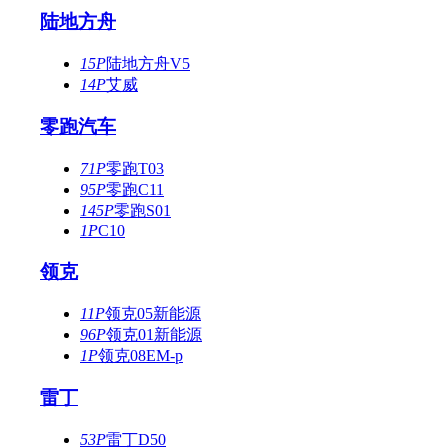
陆地方舟
15P
陆地方舟V5
14P
艾威
零跑汽车
71P
零跑T03
95P
零跑C11
145P
零跑S01
1P
C10
领克
11P
领克05新能源
96P
领克01新能源
1P
领克08EM-p
雷丁
53P
雷丁D50