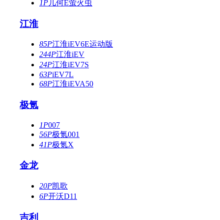
1P
几何E萤火虫
江淮
85P
江淮iEV6E运动版
244P
江淮iEV
24P
江淮iEV7S
63P
iEV7L
68P
江淮iEVA50
极氪
1P
007
56P
极氪001
41P
极氪X
金龙
20P
凯歌
6P
开沃D11
吉利