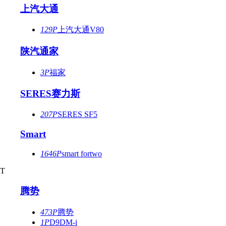
上汽大通
129P
上汽大通V80
陕汽通家
3P
福家
SERES赛力斯
207P
SERES SF5
Smart
1646P
smart fortwo
T
腾势
473P
腾势
1P
D9DM-i