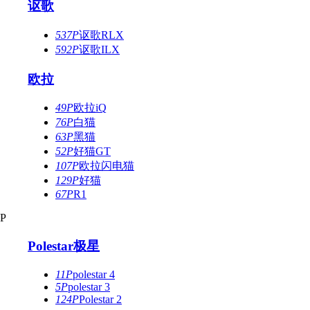
讴歌
537P
讴歌RLX
592P
讴歌ILX
欧拉
49P
欧拉iQ
76P
白猫
63P
黑猫
52P
好猫GT
107P
欧拉闪电猫
129P
好猫
67P
R1
P
Polestar极星
11P
polestar 4
5P
polestar 3
124P
Polestar 2