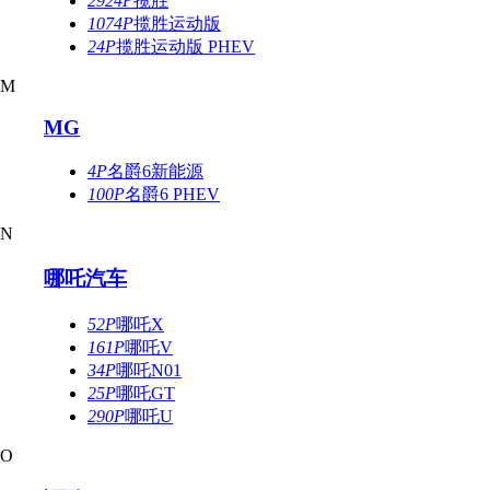
2924P
揽胜
1074P
揽胜运动版
24P
揽胜运动版 PHEV
M
MG
4P
名爵6新能源
100P
名爵6 PHEV
N
哪吒汽车
52P
哪吒X
161P
哪吒V
34P
哪吒N01
25P
哪吒GT
290P
哪吒U
O