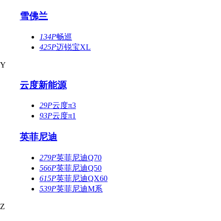
雪佛兰
134P
畅巡
425P
迈锐宝XL
Y
云度新能源
29P
云度π3
93P
云度π1
英菲尼迪
279P
英菲尼迪Q70
566P
英菲尼迪Q50
615P
英菲尼迪QX60
539P
英菲尼迪M系
Z