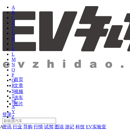
A
B
C
D
F
G
H
J
K
L
M
N
O
P
首页
Q
文章
R
S
视频
T
选车
W
图片
X
Y
登录
Z
资讯
行业
导购
行情
试驾
图说
游记
科技
EV实验室
A