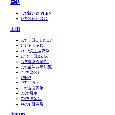
福特
42P
蒙迪欧 PHEV
13P
锐际新能源
丰田
62P
丰田C-HR EV
1515P
卡罗拉
115P
汉兰达双擎
134P
丰田BZ4X
41P
雷凌双擎E+
32P
威兰达新能源
747P
普锐斯
1P
bz3
28P
广汽ix4
58P
雷凌双擎
862P
雷凌
706P
埃尔法
4408P
凯美瑞