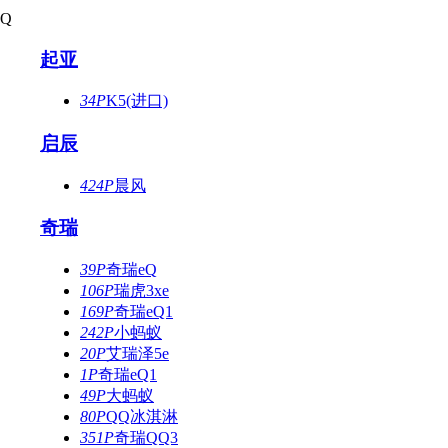
Q
起亚
34P
K5(进口)
启辰
424P
晨风
奇瑞
39P
奇瑞eQ
106P
瑞虎3xe
169P
奇瑞eQ1
242P
小蚂蚁
20P
艾瑞泽5e
1P
奇瑞eQ1
49P
大蚂蚁
80P
QQ冰淇淋
351P
奇瑞QQ3