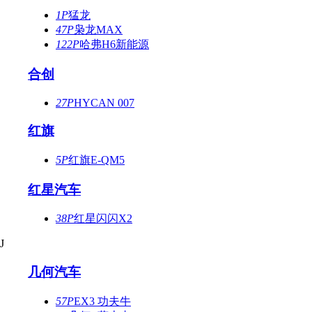
1P
猛龙
47P
枭龙MAX
122P
哈弗H6新能源
合创
27P
HYCAN 007
红旗
5P
红旗E-QM5
红星汽车
38P
红星闪闪X2
J
几何汽车
57P
EX3 功夫牛