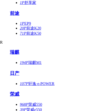
1P
舒享家
前途
1P
EP9
20P
前途K20
71P
前途K50
R
瑞麒
194P
瑞麒M1
日产
107P
轩逸·e-POWER
荣威
968P
荣威550
39P
荣威e550