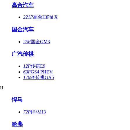
高合汽车
221P
高合HiPhi X
国金汽车
25P
国金GM3
广汽传祺
12P
传祺E9
63P
GS4 PHEV
1769P
传祺GA5
H
悍马
72P
悍马H3
哈弗