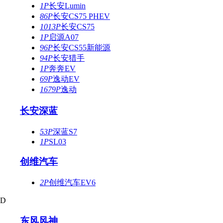
1P
长安Lumin
86P
长安CS75 PHEV
1013P
长安CS75
1P
启源A07
96P
长安CS55新能源
94P
长安猎手
1P
奔奔EV
69P
逸动EV
1679P
逸动
长安深蓝
53P
深蓝S7
1P
SL03
创维汽车
2P
创维汽车EV6
D
东风风神