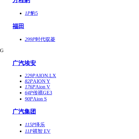
方程豹
1P
豹5
福田
299P
时代驭菱
G
广汽埃安
229P
AION.LX
82P
AION Y
176P
Aion V
64P
传祺GE3
90P
Aion S
广汽集团
115P
绎乐
11P
祺智 EV