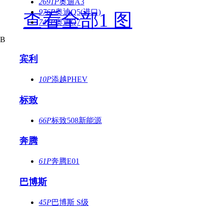
2691P
奥迪A3
976P
奥迪Q5(进口)
查看全部1 图
747P
奥迪Q7
B
宾利
10P
添越PHEV
标致
66P
标致508新能源
奔腾
61P
奔腾E01
巴博斯
45P
巴博斯 S级