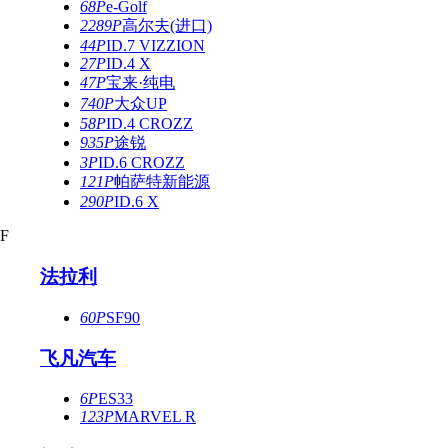
68P
e-Golf
2289P
高尔夫(进口)
44P
ID.7 VIZZION
27P
ID.4 X
47P
宝来·纯电
740P
大众UP
58P
ID.4 CROZZ
935P
途锐
3P
ID.6 CROZZ
121P
帕萨特新能源
290P
ID.6 X
F
法拉利
60P
SF90
飞凡汽车
6P
ES33
123P
MARVEL R