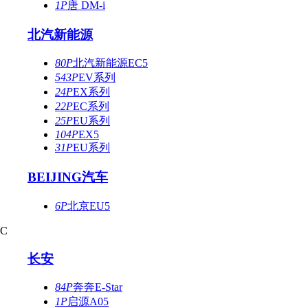
1P
唐 DM-i
北汽新能源
80P
北汽新能源EC5
543P
EV系列
24P
EX系列
22P
EC系列
25P
EU系列
104P
EX5
31P
EU系列
BEIJING汽车
6P
北京EU5
C
长安
84P
奔奔E-Star
1P
启源A05