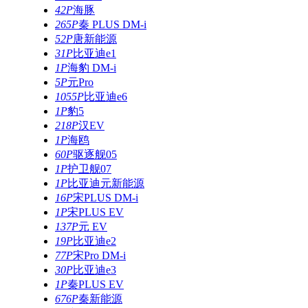
42P
海豚
265P
秦 PLUS DM-i
52P
唐新能源
31P
比亚迪e1
1P
海豹 DM-i
5P
元Pro
1055P
比亚迪e6
1P
豹5
218P
汉EV
1P
海鸥
60P
驱逐舰05
1P
护卫舰07
1P
比亚迪元新能源
16P
宋PLUS DM-i
1P
宋PLUS EV
137P
元 EV
19P
比亚迪e2
77P
宋Pro DM-i
30P
比亚迪e3
1P
秦PLUS EV
676P
秦新能源