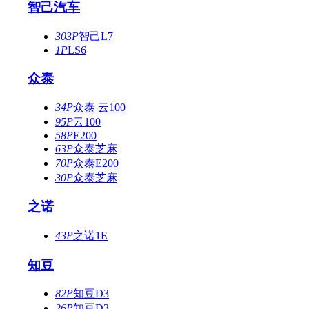
智己汽车
303P
智己L7
1P
LS6
众泰
34P
众泰 云100
95P
云100
58P
E200
63P
众泰芝麻
70P
众泰E200
30P
众泰芝麻
之诺
43P
之诺1E
知豆
82P
知豆D3
26P
知豆D3