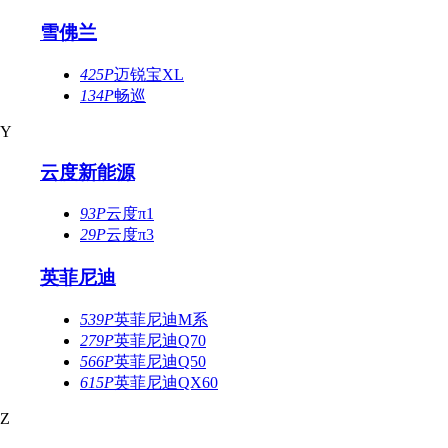
雪佛兰
425P
迈锐宝XL
134P
畅巡
Y
云度新能源
93P
云度π1
29P
云度π3
英菲尼迪
539P
英菲尼迪M系
279P
英菲尼迪Q70
566P
英菲尼迪Q50
615P
英菲尼迪QX60
Z