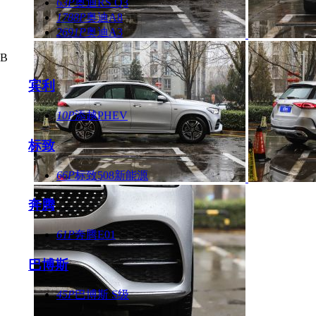
63P
奥迪RS Q3
1788P
奥迪A8
2691P
奥迪A3
B
宾利
10P
添越PHEV
标致
66P
标致508新能源
奔腾
61P
奔腾E01
巴博斯
45P
巴博斯 S级