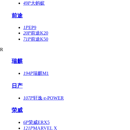
49P
大蚂蚁
前途
1P
EP9
20P
前途K20
71P
前途K50
R
瑞麒
194P
瑞麒M1
日产
107P
轩逸·e-POWER
荣威
6P
荣威ERX5
121P
MARVEL X