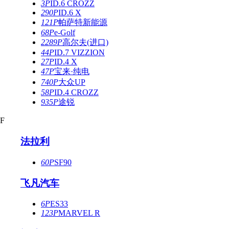
3P
ID.6 CROZZ
290P
ID.6 X
121P
帕萨特新能源
68P
e-Golf
2289P
高尔夫(进口)
44P
ID.7 VIZZION
27P
ID.4 X
47P
宝来·纯电
740P
大众UP
58P
ID.4 CROZZ
935P
途锐
F
法拉利
60P
SF90
飞凡汽车
6P
ES33
123P
MARVEL R