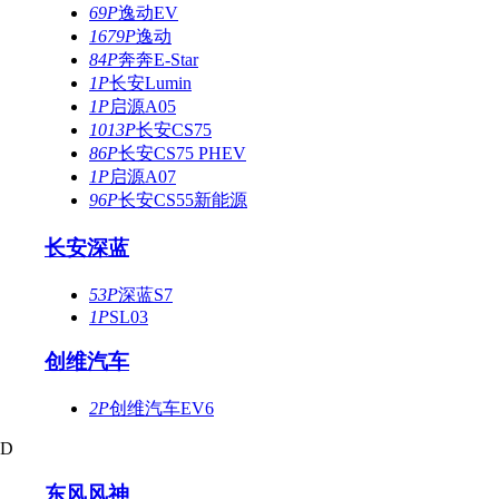
69P
逸动EV
1679P
逸动
84P
奔奔E-Star
1P
长安Lumin
1P
启源A05
1013P
长安CS75
86P
长安CS75 PHEV
1P
启源A07
96P
长安CS55新能源
长安深蓝
53P
深蓝S7
1P
SL03
创维汽车
2P
创维汽车EV6
D
东风风神