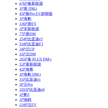
676P
秦新能源
1P
唐 DM-i
43P
秦Pro EV超能版
1P
海豹
136P
唐EV
2P
宋新能源
77P
唐DM
254P
比亚迪e5
518P
比亚迪F3
24P
元UP
35P
汉DM
265P
秦 PLUS DM-i
52P
唐新能源
42P
海豚
1P
海豹 DM-i
31P
比亚迪e1
5P
元Pro
1055P
比亚迪e6
1P
豹5
1P
海鸥
218P
汉EV