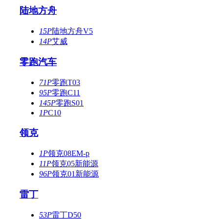
陆地方舟
15P
陆地方舟V5
14P
艾威
零跑汽车
71P
零跑T03
95P
零跑C11
145P
零跑S01
1P
C10
领克
1P
领克08EM-p
11P
领克05新能源
96P
领克01新能源
雷丁
53P
雷丁D50