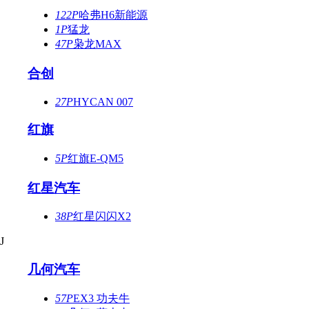
122P
哈弗H6新能源
1P
猛龙
47P
枭龙MAX
合创
27P
HYCAN 007
红旗
5P
红旗E-QM5
红星汽车
38P
红星闪闪X2
J
几何汽车
57P
EX3 功夫牛