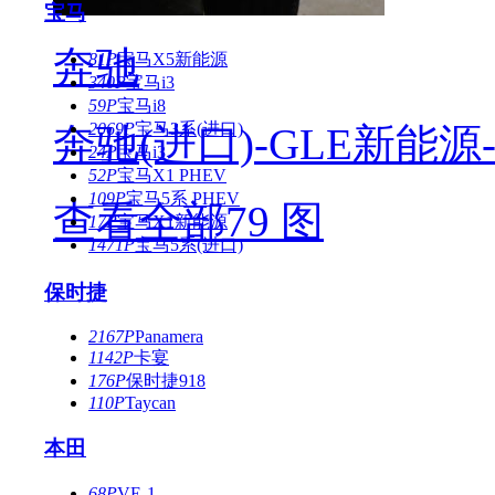
宝马
奔驰
81P
宝马X5新能源
340P
宝马i3
59P
宝马i8
2069P
宝马3系(进口)
奔驰(进口)-GLE新能源-GL
24P
宝马i3
52P
宝马X1 PHEV
109P
宝马5系 PHEV
查看全部79 图
17P
宝马X1新能源
1471P
宝马5系(进口)
保时捷
2167P
Panamera
1142P
卡宴
176P
保时捷918
110P
Taycan
本田
68P
VE-1