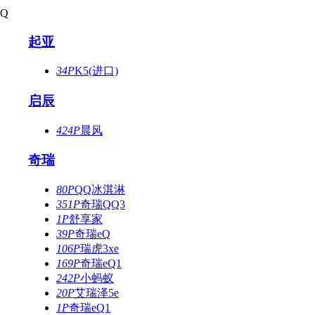
Q
起亚
34P
K5(进口)
启辰
424P
晨风
奇瑞
80P
QQ冰淇淋
351P
奇瑞QQ3
1P
舒享家
39P
奇瑞eQ
106P
瑞虎3xe
169P
奇瑞eQ1
242P
小蚂蚁
20P
艾瑞泽5e
1P
奇瑞eQ1