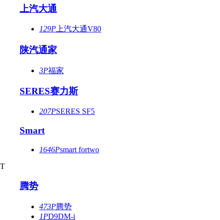
上汽大通
129P
上汽大通V80
陕汽通家
3P
福家
SERES赛力斯
207P
SERES SF5
Smart
1646P
smart fortwo
T
腾势
473P
腾势
1P
D9DM-i