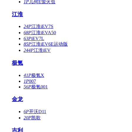
1P
几何E萤火虫
江淮
24P
江淮iEV7S
68P
江淮iEVA50
63P
iEV7L
85P
江淮iEV6E运动版
244P
江淮iEV
极氪
41P
极氪X
1P
007
56P
极氪001
金龙
6P
开沃D11
20P
凯歌
吉利