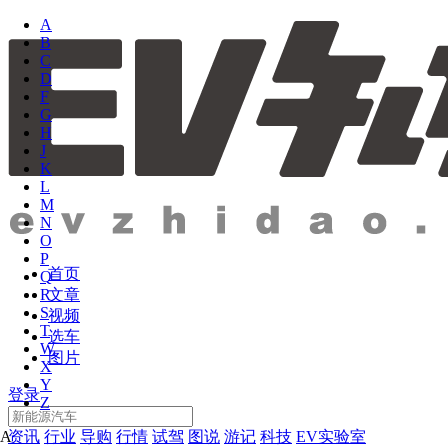
A
B
C
D
F
G
H
J
K
L
M
N
O
P
首页
Q
文章
R
S
视频
T
选车
W
图片
X
Y
登录
Z
资讯
行业
导购
行情
试驾
图说
游记
科技
EV实验室
A