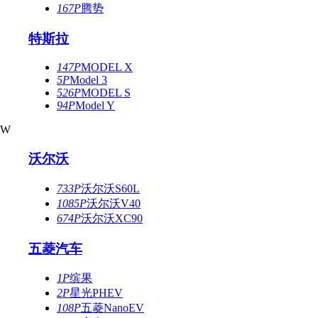
167P
腾势
特斯拉
147P
MODEL X
5P
Model 3
526P
MODEL S
94P
Model Y
W
沃尔沃
733P
沃尔沃S60L
1085P
沃尔沃V40
674P
沃尔沃XC90
五菱汽车
1P
缤果
2P
星光PHEV
108P
五菱NanoEV