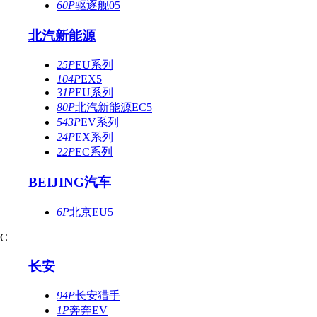
60P
驱逐舰05
北汽新能源
25P
EU系列
104P
EX5
31P
EU系列
80P
北汽新能源EC5
543P
EV系列
24P
EX系列
22P
EC系列
BEIJING汽车
6P
北京EU5
C
长安
94P
长安猎手
1P
奔奔EV