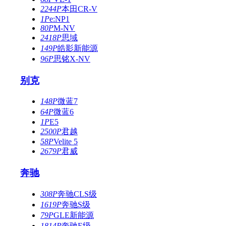
2244P
本田CR-V
1P
e:NP1
80P
M-NV
2418P
思域
149P
皓影新能源
96P
思铭X-NV
别克
148P
微蓝7
64P
微蓝6
1P
E5
2500P
君越
58P
Velite 5
2679P
君威
奔驰
308P
奔驰CLS级
1619P
奔驰S级
79P
GLE新能源
1814P
奔驰E级