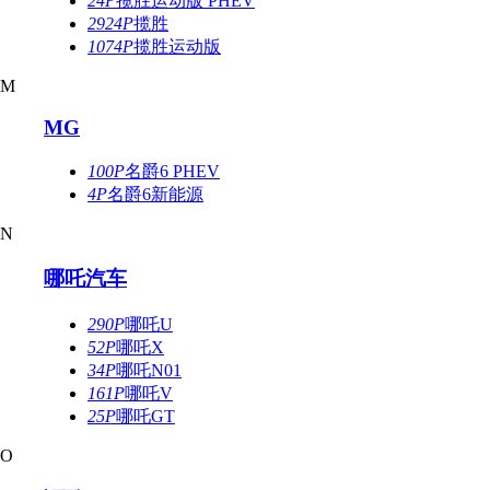
24P
揽胜运动版 PHEV
2924P
揽胜
1074P
揽胜运动版
M
MG
100P
名爵6 PHEV
4P
名爵6新能源
N
哪吒汽车
290P
哪吒U
52P
哪吒X
34P
哪吒N01
161P
哪吒V
25P
哪吒GT
O