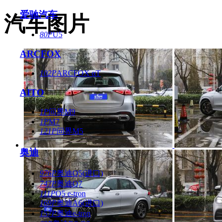
爱驰汽车
汽车图片
80P
U5
ARCFOX
102P
ARCFOX αT
AITO
1P
问界M9
1P
M7
121P
问界M5
奥迪
976P
奥迪Q5(进口)
747P
奥迪Q7
111P
Q5 e-tron
169P
奥迪A6(进口)
157P
奥迪e-tron