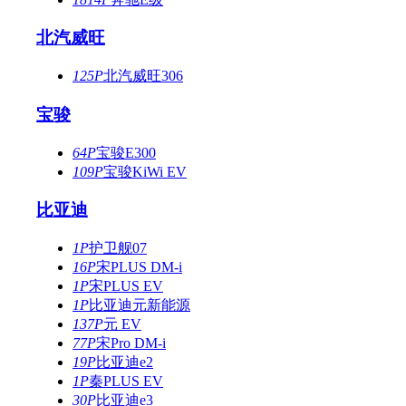
北汽威旺
125P
北汽威旺306
宝骏
64P
宝骏E300
109P
宝骏KiWi EV
比亚迪
1P
护卫舰07
16P
宋PLUS DM-i
1P
宋PLUS EV
1P
比亚迪元新能源
137P
元 EV
77P
宋Pro DM-i
19P
比亚迪e2
1P
秦PLUS EV
30P
比亚迪e3