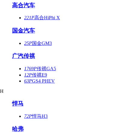
高合汽车
221P
高合HiPhi X
国金汽车
25P
国金GM3
广汽传祺
1769P
传祺GA5
12P
传祺E9
63P
GS4 PHEV
H
悍马
72P
悍马H3
哈弗