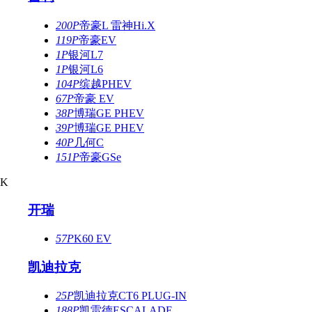
200P
帝豪L 雷神Hi.X
119P
帝豪EV
1P
银河L7
1P
银河L6
104P
缤越PHEV
67P
帝豪 EV
38P
博瑞GE PHEV
39P
博瑞GE PHEV
40P
几何C
151P
帝豪GSe
K
开瑞
57P
K60 EV
凯迪拉克
25P
凯迪拉克CT6 PLUG-IN
188P
凯雷德ESCALADE