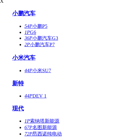
X
小鹏汽车
54P
小鹏P5
1P
G6
36P
小鹏汽车G3
2P
小鹏汽车P7
小米汽车
44P
小米SU7
新特
44P
DEV 1
现代
1P
索纳塔新能源
67P
名图新能源
72P
昂西诺纯电动