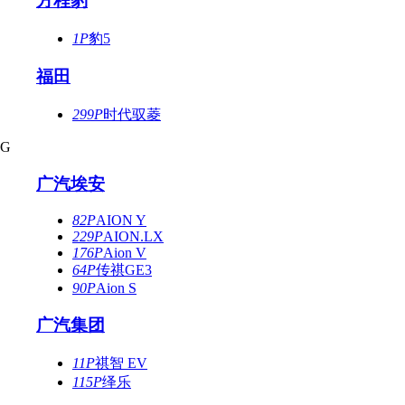
方程豹
1P
豹5
福田
299P
时代驭菱
G
广汽埃安
82P
AION Y
229P
AION.LX
176P
Aion V
64P
传祺GE3
90P
Aion S
广汽集团
11P
祺智 EV
115P
绎乐