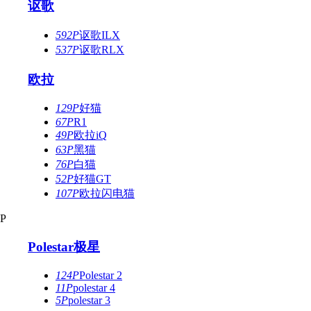
讴歌
592P
讴歌ILX
537P
讴歌RLX
欧拉
129P
好猫
67P
R1
49P
欧拉iQ
63P
黑猫
76P
白猫
52P
好猫GT
107P
欧拉闪电猫
P
Polestar极星
124P
Polestar 2
11P
polestar 4
5P
polestar 3