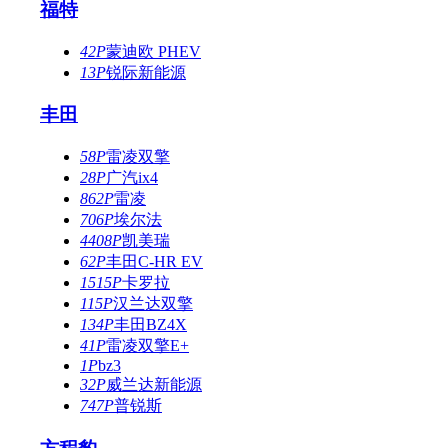
福特
42P
蒙迪欧 PHEV
13P
锐际新能源
丰田
58P
雷凌双擎
28P
广汽ix4
862P
雷凌
706P
埃尔法
4408P
凯美瑞
62P
丰田C-HR EV
1515P
卡罗拉
115P
汉兰达双擎
134P
丰田BZ4X
41P
雷凌双擎E+
1P
bz3
32P
威兰达新能源
747P
普锐斯