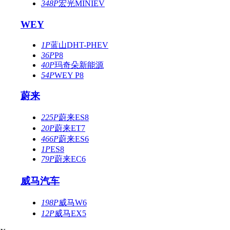
348P
宏光MINIEV
WEY
1P
蓝山DHT-PHEV
36P
P8
40P
玛奇朵新能源
54P
WEY P8
蔚来
225P
蔚来ES8
20P
蔚来ET7
466P
蔚来ES6
1P
ES8
79P
蔚来EC6
威马汽车
198P
威马W6
12P
威马EX5