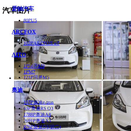
爱驰汽车
汽车图片
80P
U5
ARCFOX
102P
ARCFOX αT
AITO
1P
问界M9
1P
M7
121P
问界M5
奥迪
157P
奥迪e-tron
63P
奥迪RS Q3
1788P
奥迪A8
2691P
奥迪A3
976P
奥迪Q5(进口)