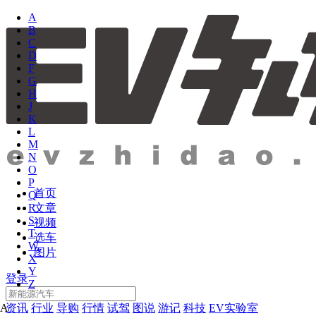
A
B
C
D
F
G
H
J
K
L
M
N
O
P
首页
Q
文章
R
S
视频
T
选车
W
图片
X
Y
登录
Z
资讯
行业
导购
行情
试驾
图说
游记
科技
EV实验室
A