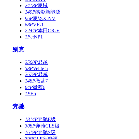
2418P
思域
149P
皓影新能源
96P
思铭X-NV
68P
VE-1
2244P
本田CR-V
1P
e:NP1
别克
2500P
君越
58P
Velite 5
2679P
君威
148P
微蓝7
64P
微蓝6
1P
E5
奔驰
1814P
奔驰E级
308P
奔驰CLS级
1619P
奔驰S级
79P
GLE新能源