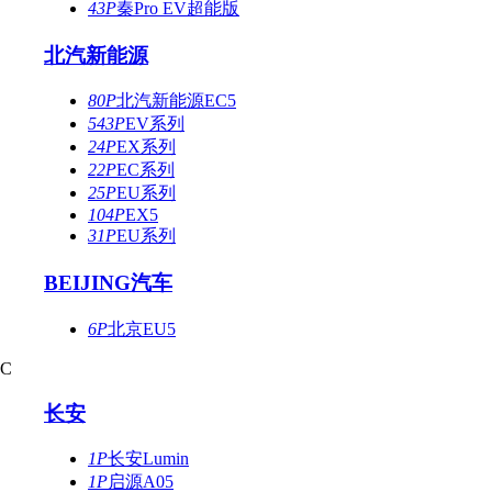
43P
秦Pro EV超能版
北汽新能源
80P
北汽新能源EC5
543P
EV系列
24P
EX系列
22P
EC系列
25P
EU系列
104P
EX5
31P
EU系列
BEIJING汽车
6P
北京EU5
C
长安
1P
长安Lumin
1P
启源A05