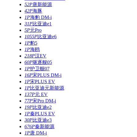
52P
唐新能源
42P
海豚
1P
海豹 DM-i
31P
比亚迪e1
5P
元Pro
1055P
比亚迪e6
1P
豹5
1P
海鸥
218P
汉EV
60P
驱逐舰05
1P
护卫舰07
16P
宋PLUS DM-i
1P
宋PLUS EV
1P
比亚迪元新能源
137P
元 EV
77P
宋Pro DM-i
19P
比亚迪e2
1P
秦PLUS EV
30P
比亚迪e3
676P
秦新能源
1P
唐 DM-i