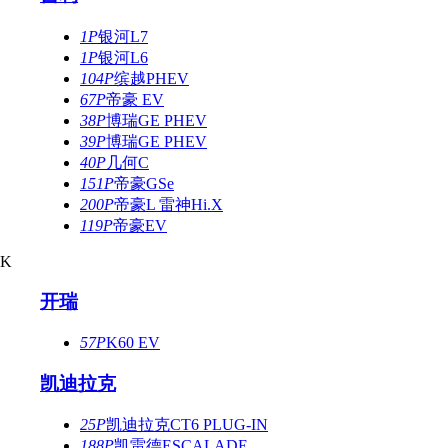
1P
银河L7
1P
银河L6
104P
缤越PHEV
67P
帝豪 EV
38P
博瑞GE PHEV
39P
博瑞GE PHEV
40P
几何C
151P
帝豪GSe
200P
帝豪L 雷神Hi.X
119P
帝豪EV
K
开瑞
57P
K60 EV
凯迪拉克
25P
凯迪拉克CT6 PLUG-IN
188P
凯雷德ESCALADE