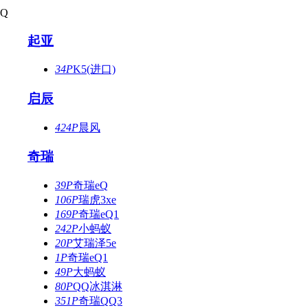
Q
起亚
34P
K5(进口)
启辰
424P
晨风
奇瑞
39P
奇瑞eQ
106P
瑞虎3xe
169P
奇瑞eQ1
242P
小蚂蚁
20P
艾瑞泽5e
1P
奇瑞eQ1
49P
大蚂蚁
80P
QQ冰淇淋
351P
奇瑞QQ3