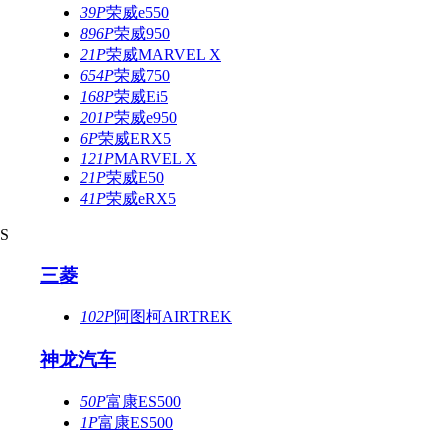
39P
荣威e550
896P
荣威950
21P
荣威MARVEL X
654P
荣威750
168P
荣威Ei5
201P
荣威e950
6P
荣威ERX5
121P
MARVEL X
21P
荣威E50
41P
荣威eRX5
S
三菱
102P
阿图柯AIRTREK
神龙汽车
50P
富康ES500
1P
富康ES500