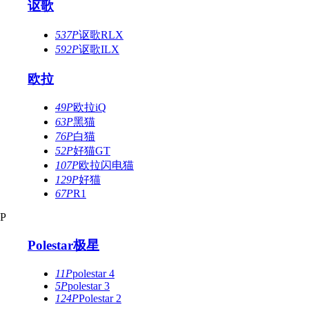
讴歌
537P
讴歌RLX
592P
讴歌ILX
欧拉
49P
欧拉iQ
63P
黑猫
76P
白猫
52P
好猫GT
107P
欧拉闪电猫
129P
好猫
67P
R1
P
Polestar极星
11P
polestar 4
5P
polestar 3
124P
Polestar 2