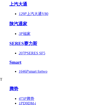
上汽大通
129P
上汽大通V80
陕汽通家
3P
福家
SERES赛力斯
207P
SERES SF5
Smart
1646P
smart fortwo
T
腾势
473P
腾势
1P
D9DM-i