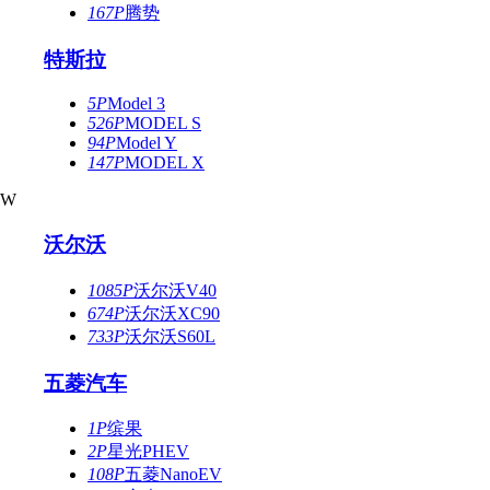
167P
腾势
特斯拉
5P
Model 3
526P
MODEL S
94P
Model Y
147P
MODEL X
W
沃尔沃
1085P
沃尔沃V40
674P
沃尔沃XC90
733P
沃尔沃S60L
五菱汽车
1P
缤果
2P
星光PHEV
108P
五菱NanoEV