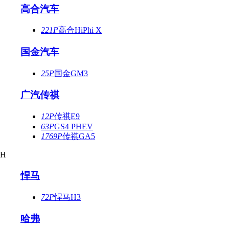
高合汽车
221P
高合HiPhi X
国金汽车
25P
国金GM3
广汽传祺
12P
传祺E9
63P
GS4 PHEV
1769P
传祺GA5
H
悍马
72P
悍马H3
哈弗