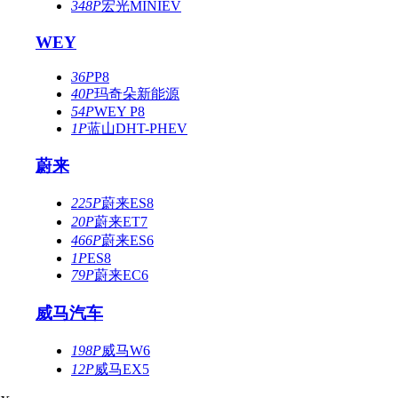
348P
宏光MINIEV
WEY
36P
P8
40P
玛奇朵新能源
54P
WEY P8
1P
蓝山DHT-PHEV
蔚来
225P
蔚来ES8
20P
蔚来ET7
466P
蔚来ES6
1P
ES8
79P
蔚来EC6
威马汽车
198P
威马W6
12P
威马EX5