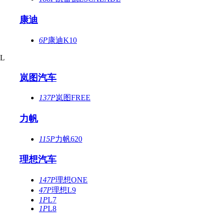
康迪
6P
康迪K10
L
岚图汽车
137P
岚图FREE
力帆
115P
力帆620
理想汽车
147P
理想ONE
47P
理想L9
1P
L7
1P
L8