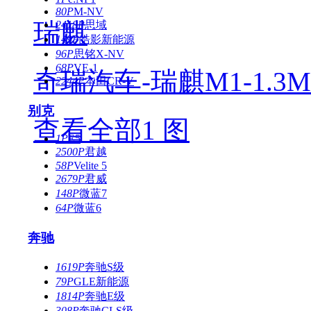
80P
M-NV
瑞麒
2418P
思域
149P
皓影新能源
96P
思铭X-NV
68P
VE-1
奇瑞汽车-瑞麒M1-1.3
2244P
本田CR-V
别克
查看全部1 图
1P
E5
2500P
君越
58P
Velite 5
2679P
君威
148P
微蓝7
64P
微蓝6
奔驰
1619P
奔驰S级
79P
GLE新能源
1814P
奔驰E级
308P
奔驰CLS级