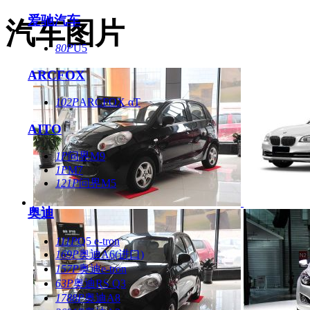
爱驰汽车
汽车图片
80P
U5
ARCFOX
102P
ARCFOX αT
AITO
1P
问界M9
1P
M7
121P
问界M5
奥迪
111P
Q5 e-tron
169P
奥迪A6(进口)
157P
奥迪e-tron
63P
奥迪RS Q3
1788P
奥迪A8