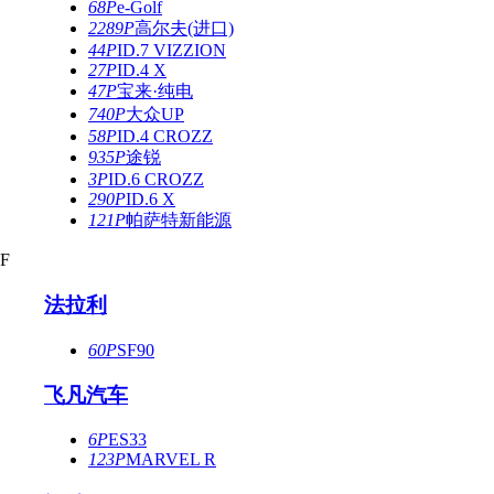
68P
e-Golf
2289P
高尔夫(进口)
44P
ID.7 VIZZION
27P
ID.4 X
47P
宝来·纯电
740P
大众UP
58P
ID.4 CROZZ
935P
途锐
3P
ID.6 CROZZ
290P
ID.6 X
121P
帕萨特新能源
F
法拉利
60P
SF90
飞凡汽车
6P
ES33
123P
MARVEL R