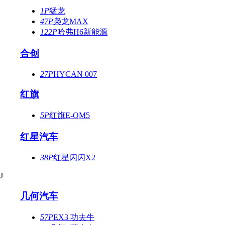
1P
猛龙
47P
枭龙MAX
122P
哈弗H6新能源
合创
27P
HYCAN 007
红旗
5P
红旗E-QM5
红星汽车
38P
红星闪闪X2
J
几何汽车
57P
EX3 功夫牛