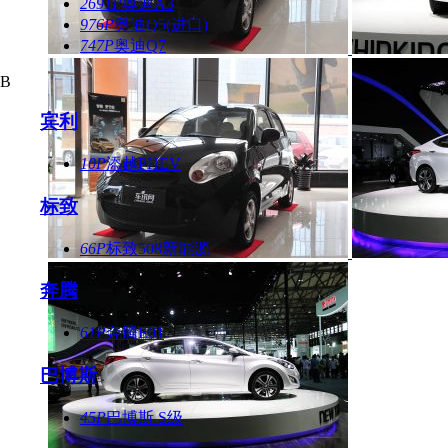
2691P
奥迪A3
976P
奥迪Q5(进口)
747P
奥迪Q7
B
宾利
10P
添越PHEV
标致
66P
标致508新能源
奔腾
61P
奔腾E01
巴博斯
45P
巴博斯 S级