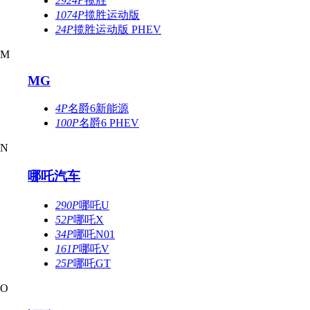
2924P
揽胜
1074P
揽胜运动版
24P
揽胜运动版 PHEV
M
MG
4P
名爵6新能源
100P
名爵6 PHEV
N
哪吒汽车
290P
哪吒U
52P
哪吒X
34P
哪吒N01
161P
哪吒V
25P
哪吒GT
O