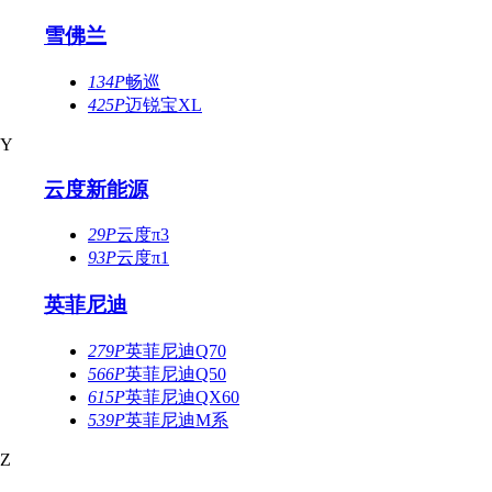
雪佛兰
134P
畅巡
425P
迈锐宝XL
Y
云度新能源
29P
云度π3
93P
云度π1
英菲尼迪
279P
英菲尼迪Q70
566P
英菲尼迪Q50
615P
英菲尼迪QX60
539P
英菲尼迪M系
Z