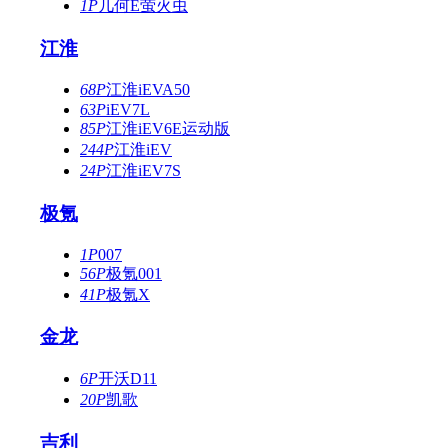
1P
几何E萤火虫
江淮
68P
江淮iEVA50
63P
iEV7L
85P
江淮iEV6E运动版
244P
江淮iEV
24P
江淮iEV7S
极氪
1P
007
56P
极氪001
41P
极氪X
金龙
6P
开沃D11
20P
凯歌
吉利