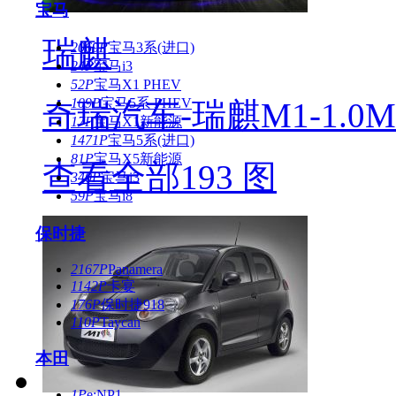
宝马
瑞麒
2069P
宝马3系(进口)
24P
宝马i3
52P
宝马X1 PHEV
109P
宝马5系 PHEV
奇瑞汽车-瑞麒M1-1.0
17P
宝马X1新能源
1471P
宝马5系(进口)
81P
宝马X5新能源
查看全部193 图
340P
宝马i3
59P
宝马i8
保时捷
2167P
Panamera
1142P
卡宴
176P
保时捷918
110P
Taycan
本田
1P
e:NP1