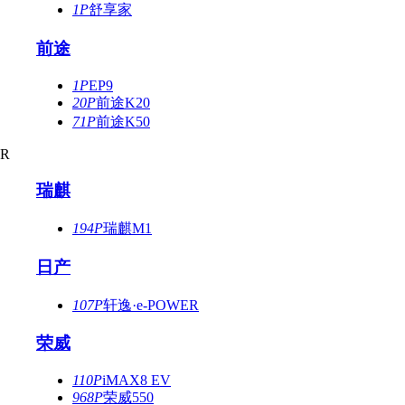
1P
舒享家
前途
1P
EP9
20P
前途K20
71P
前途K50
R
瑞麒
194P
瑞麒M1
日产
107P
轩逸·e-POWER
荣威
110P
iMAX8 EV
968P
荣威550