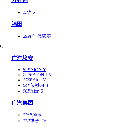
方程豹
1P
豹5
福田
299P
时代驭菱
G
广汽埃安
82P
AION Y
229P
AION.LX
176P
Aion V
64P
传祺GE3
90P
Aion S
广汽集团
115P
绎乐
11P
祺智 EV