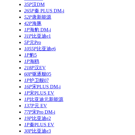
35P
汉DM
265P
秦 PLUS DM-i
52P
唐新能源
42P
海豚
1P
海豹 DM-i
31P
比亚迪e1
5P
元Pro
1055P
比亚迪e6
1P
豹5
1P
海鸥
218P
汉EV
60P
驱逐舰05
1P
护卫舰07
16P
宋PLUS DM-i
1P
宋PLUS EV
1P
比亚迪元新能源
137P
元 EV
77P
宋Pro DM-i
19P
比亚迪e2
1P
秦PLUS EV
30P
比亚迪e3