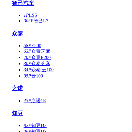
智己汽车
1P
LS6
303P
智己L7
众泰
58P
E200
63P
众泰芝麻
70P
众泰E200
30P
众泰芝麻
34P
众泰 云100
95P
云100
之诺
43P
之诺1E
知豆
82P
知豆D3
26P
知豆D3