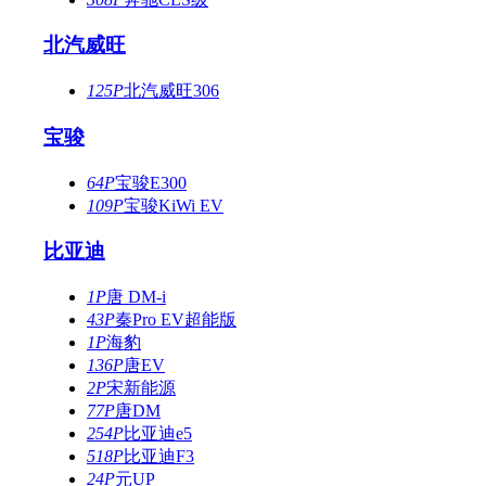
北汽威旺
125P
北汽威旺306
宝骏
64P
宝骏E300
109P
宝骏KiWi EV
比亚迪
1P
唐 DM-i
43P
秦Pro EV超能版
1P
海豹
136P
唐EV
2P
宋新能源
77P
唐DM
254P
比亚迪e5
518P
比亚迪F3
24P
元UP