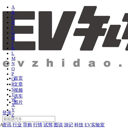
A
B
C
D
F
G
H
J
K
L
M
N
O
P
首页
Q
文章
R
S
视频
T
选车
W
图片
X
Y
登录
Z
资讯
行业
导购
行情
试驾
图说
游记
科技
EV实验室
A