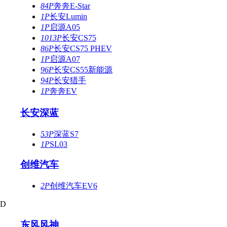
84P
奔奔E-Star
1P
长安Lumin
1P
启源A05
1013P
长安CS75
86P
长安CS75 PHEV
1P
启源A07
96P
长安CS55新能源
94P
长安猎手
1P
奔奔EV
长安深蓝
53P
深蓝S7
1P
SL03
创维汽车
2P
创维汽车EV6
D
东风风神