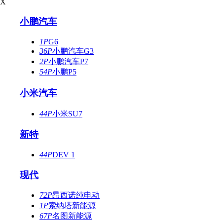
X
小鹏汽车
1P
G6
36P
小鹏汽车G3
2P
小鹏汽车P7
54P
小鹏P5
小米汽车
44P
小米SU7
新特
44P
DEV 1
现代
72P
昂西诺纯电动
1P
索纳塔新能源
67P
名图新能源