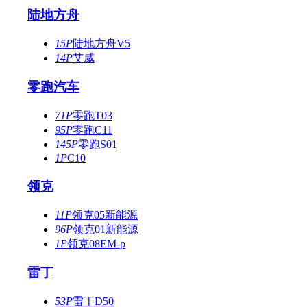
陆地方舟
15P
陆地方舟V5
14P
艾威
零跑汽车
71P
零跑T03
95P
零跑C11
145P
零跑S01
1P
C10
领克
11P
领克05新能源
96P
领克01新能源
1P
领克08EM-p
雷丁
53P
雷丁D50