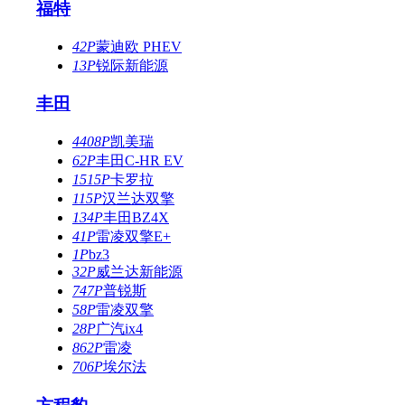
福特
42P
蒙迪欧 PHEV
13P
锐际新能源
丰田
4408P
凯美瑞
62P
丰田C-HR EV
1515P
卡罗拉
115P
汉兰达双擎
134P
丰田BZ4X
41P
雷凌双擎E+
1P
bz3
32P
威兰达新能源
747P
普锐斯
58P
雷凌双擎
28P
广汽ix4
862P
雷凌
706P
埃尔法