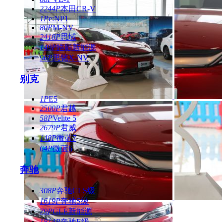
2244P
本田CR-V
1P
e:NP1
80P
M-NV
2418P
思域
149P
皓影新能源
96P
思铭X-NV
别克
1P
E5
2500P
君越
58P
Velite 5
2679P
君威
148P
微蓝7
64P
微蓝6
奔驰
308P
奔驰CLS级
1619P
奔驰S级
79P
GLE新能源
1814P
奔驰E级