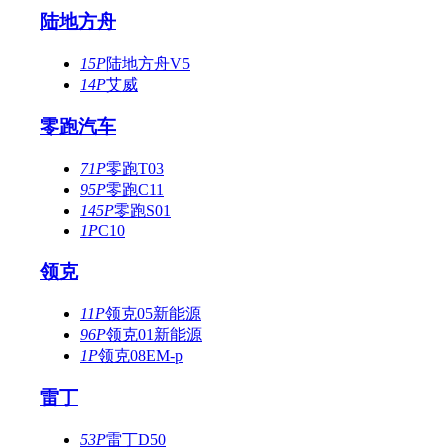
陆地方舟
15P
陆地方舟V5
14P
艾威
零跑汽车
71P
零跑T03
95P
零跑C11
145P
零跑S01
1P
C10
领克
11P
领克05新能源
96P
领克01新能源
1P
领克08EM-p
雷丁
53P
雷丁D50