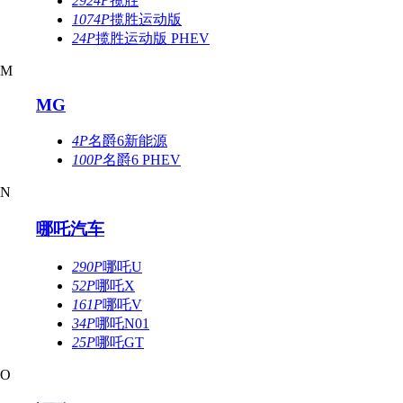
2924P
揽胜
1074P
揽胜运动版
24P
揽胜运动版 PHEV
M
MG
4P
名爵6新能源
100P
名爵6 PHEV
N
哪吒汽车
290P
哪吒U
52P
哪吒X
161P
哪吒V
34P
哪吒N01
25P
哪吒GT
O