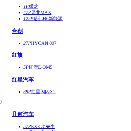
1P
猛龙
47P
枭龙MAX
122P
哈弗H6新能源
合创
27P
HYCAN 007
红旗
5P
红旗E-QM5
红星汽车
38P
红星闪闪X2
J
几何汽车
57P
EX3 功夫牛