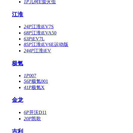
1P
几何E萤火虫
江淮
24P
江淮iEV7S
68P
江淮iEVA50
63P
iEV7L
85P
江淮iEV6E运动版
244P
江淮iEV
极氪
1P
007
56P
极氪001
41P
极氪X
金龙
6P
开沃D11
20P
凯歌
吉利