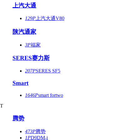
上汽大通
129P
上汽大通V80
陕汽通家
3P
福家
SERES赛力斯
207P
SERES SF5
Smart
1646P
smart fortwo
T
腾势
473P
腾势
1P
D9DM-i