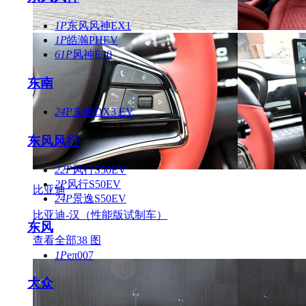
1P
东风风神EX1
1P
皓瀚PHEV
61P
风神E30
东南
24P
东南DX3 EV
东风风行
22P
风行S50EV
2P
风行S50EV
比亚迪
24P
景逸S50EV
比亚迪-汉（性能版试制车）
东风
查看全部38 图
1P
eπ007
大众