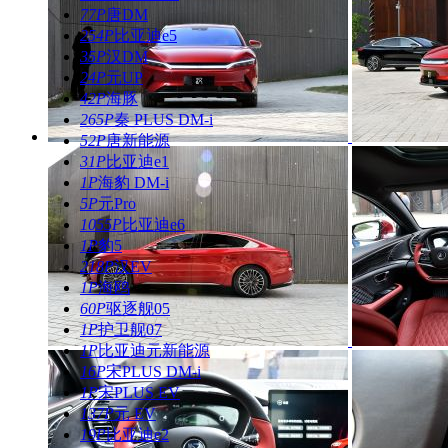
77P
唐DM
254P
比亚迪e5
35P
汉DM
24P
元UP
42P
海豚
265P
秦 PLUS DM-i
52P
唐新能源
31P
比亚迪e1
1P
海豹 DM-i
5P
元Pro
1055P
比亚迪e6
1P
豹5
218P
汉EV
1P
海鸥
60P
驱逐舰05
1P
护卫舰07
1P
比亚迪元新能源
16P
宋PLUS DM-i
1P
宋PLUS EV
137P
元 EV
19P
比亚迪e2