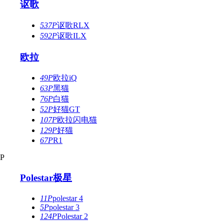
讴歌
537P
讴歌RLX
592P
讴歌ILX
欧拉
49P
欧拉iQ
63P
黑猫
76P
白猫
52P
好猫GT
107P
欧拉闪电猫
129P
好猫
67P
R1
P
Polestar极星
11P
polestar 4
5P
polestar 3
124P
Polestar 2