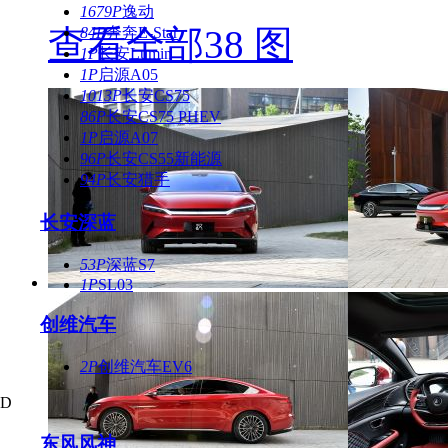
1679P
逸动
查看全部38 图
84P
奔奔E-Star
1P
长安Lumin
1P
启源A05
1013P
长安CS75
86P
长安CS75 PHEV
1P
启源A07
96P
长安CS55新能源
94P
长安猎手
长安深蓝
53P
深蓝S7
1P
SL03
创维汽车
2P
创维汽车EV6
D
东风风神