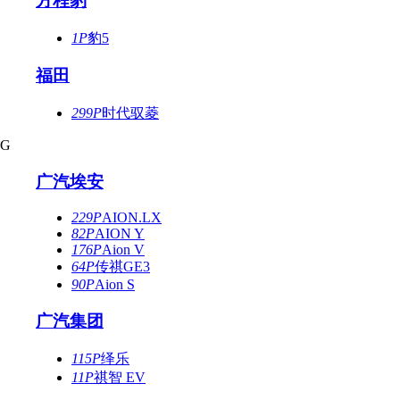
方程豹
1P
豹5
福田
299P
时代驭菱
G
广汽埃安
229P
AION.LX
82P
AION Y
176P
Aion V
64P
传祺GE3
90P
Aion S
广汽集团
115P
绎乐
11P
祺智 EV