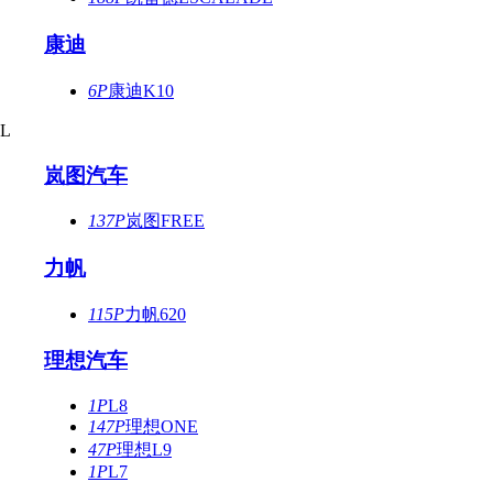
康迪
6P
康迪K10
L
岚图汽车
137P
岚图FREE
力帆
115P
力帆620
理想汽车
1P
L8
147P
理想ONE
47P
理想L9
1P
L7