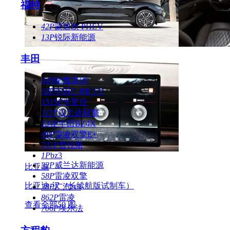
福特
42P
蒙迪欧 PHEV
13P
锐际新能源
丰田
4408P
凯美瑞
62P
丰田C-HR EV
1515P
卡罗拉
115P
汉兰达双擎
134P
丰田BZ4X
41P
雷凌双擎E+
747P
普锐斯
1P
bz3
32P
威兰达新能源
比亚迪
58P
雷凌双擎
比亚迪-汉（长续航版试制车）
28P
广汽ix4
862P
雷凌
查看全部50 图
706P
埃尔法