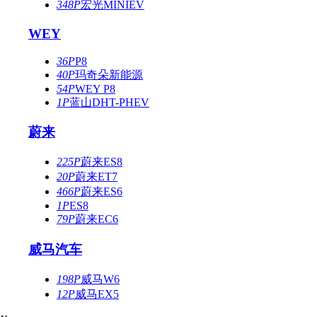
348P
宏光MINIEV
WEY
36P
P8
40P
玛奇朵新能源
54P
WEY P8
1P
蓝山DHT-PHEV
蔚来
225P
蔚来ES8
20P
蔚来ET7
466P
蔚来ES6
1P
ES8
79P
蔚来EC6
威马汽车
198P
威马W6
12P
威马EX5