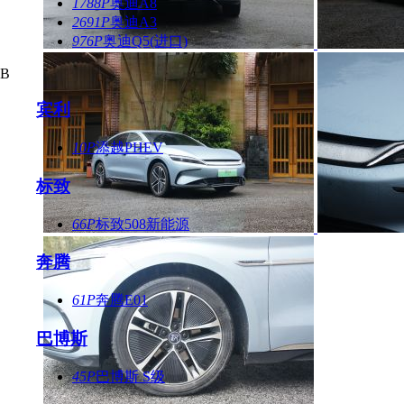
1788P
奥迪A8
2691P
奥迪A3
976P
奥迪Q5(进口)
B
宾利
10P
添越PHEV
标致
66P
标致508新能源
奔腾
61P
奔腾E01
巴博斯
45P
巴博斯 S级