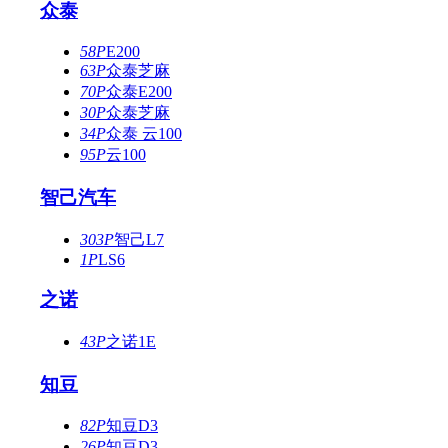
众泰
58P
E200
63P
众泰芝麻
70P
众泰E200
30P
众泰芝麻
34P
众泰 云100
95P
云100
智己汽车
303P
智己L7
1P
LS6
之诺
43P
之诺1E
知豆
82P
知豆D3
26P
知豆D3