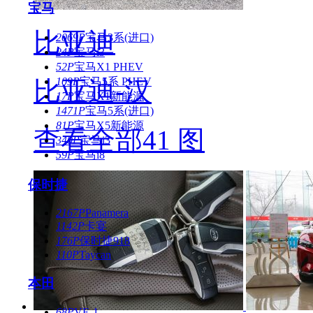
宝马
比亚迪
2069P
宝马3系(进口)
24P
宝马i3
52P
宝马X1 PHEV
109P
宝马5系 PHEV
比亚迪-汉
17P
宝马X1新能源
1471P
宝马5系(进口)
81P
宝马X5新能源
查看全部41 图
340P
宝马i3
59P
宝马i8
保时捷
2167P
Panamera
1142P
卡宴
176P
保时捷918
110P
Taycan
本田
68P
VE-1