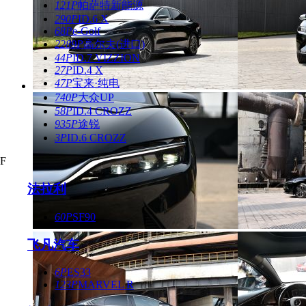
121P
帕萨特新能源
290P
ID.6 X
68P
e-Golf
2289P
高尔夫(进口)
44P
ID.7 VIZZION
27P
ID.4 X
47P
宝来·纯电
740P
大众UP
58P
ID.4 CROZZ
935P
途锐
3P
ID.6 CROZZ
F
法拉利
60P
SF90
飞凡汽车
6P
ES33
123P
MARVEL R