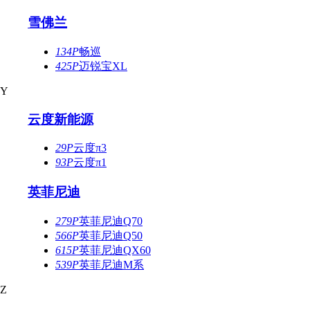
雪佛兰
134P
畅巡
425P
迈锐宝XL
Y
云度新能源
29P
云度π3
93P
云度π1
英菲尼迪
279P
英菲尼迪Q70
566P
英菲尼迪Q50
615P
英菲尼迪QX60
539P
英菲尼迪M系
Z