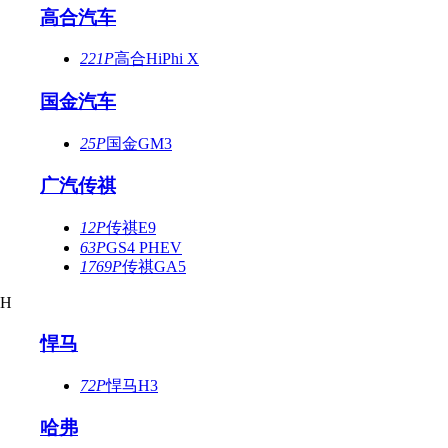
高合汽车
221P
高合HiPhi X
国金汽车
25P
国金GM3
广汽传祺
12P
传祺E9
63P
GS4 PHEV
1769P
传祺GA5
H
悍马
72P
悍马H3
哈弗