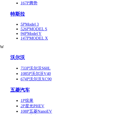
167P
腾势
特斯拉
5P
Model 3
526P
MODEL S
94P
Model Y
147P
MODEL X
W
沃尔沃
733P
沃尔沃S60L
1085P
沃尔沃V40
674P
沃尔沃XC90
五菱汽车
1P
缤果
2P
星光PHEV
108P
五菱NanoEV