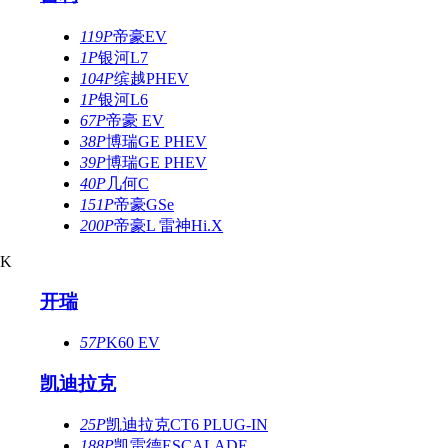
119P
帝豪EV
1P
银河L7
104P
缤越PHEV
1P
银河L6
67P
帝豪 EV
38P
博瑞GE PHEV
39P
博瑞GE PHEV
40P
几何C
151P
帝豪GSe
200P
帝豪L 雷神Hi.X
K
开瑞
57P
K60 EV
凯迪拉克
25P
凯迪拉克CT6 PLUG-IN
188P
凯雷德ESCALADE