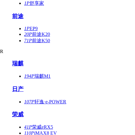
1P
舒享家
前途
1P
EP9
20P
前途K20
71P
前途K50
R
瑞麒
194P
瑞麒M1
日产
107P
轩逸·e-POWER
荣威
41P
荣威eRX5
110P
iMAX8 EV