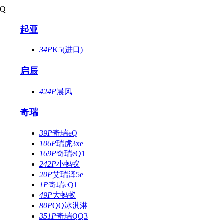
Q
起亚
34P
K5(进口)
启辰
424P
晨风
奇瑞
39P
奇瑞eQ
106P
瑞虎3xe
169P
奇瑞eQ1
242P
小蚂蚁
20P
艾瑞泽5e
1P
奇瑞eQ1
49P
大蚂蚁
80P
QQ冰淇淋
351P
奇瑞QQ3