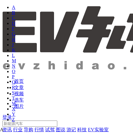
A
B
C
D
F
G
H
J
K
L
M
N
O
P
首页
Q
文章
R
S
视频
T
选车
W
图片
X
Y
登录
Z
资讯
行业
导购
行情
试驾
图说
游记
科技
EV实验室
A