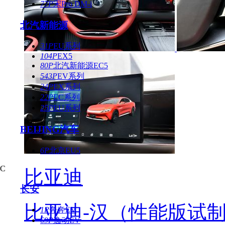
77P
宋Pro DM-i
北汽新能源
31P
EU系列
104P
EX5
80P
北汽新能源EC5
543P
EV系列
24P
EX系列
22P
EC系列
25P
EU系列
BEIJING汽车
6P
北京EU5
C
比亚迪
长安
比亚迪-汉（性能版试
1P
奔奔EV
69P
逸动EV