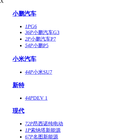
X
小鹏汽车
1P
G6
36P
小鹏汽车G3
2P
小鹏汽车P7
54P
小鹏P5
小米汽车
44P
小米SU7
新特
44P
DEV 1
现代
72P
昂西诺纯电动
1P
索纳塔新能源
67P
名图新能源