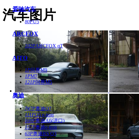
爱驰汽车
汽车图片
80P
U5
ARCFOX
102P
ARCFOX αT
AITO
1P
问界M9
1P
M7
121P
问界M5
奥迪
747P
奥迪Q7
111P
Q5 e-tron
169P
奥迪A6(进口)
157P
奥迪e-tron
63P
奥迪RS Q3